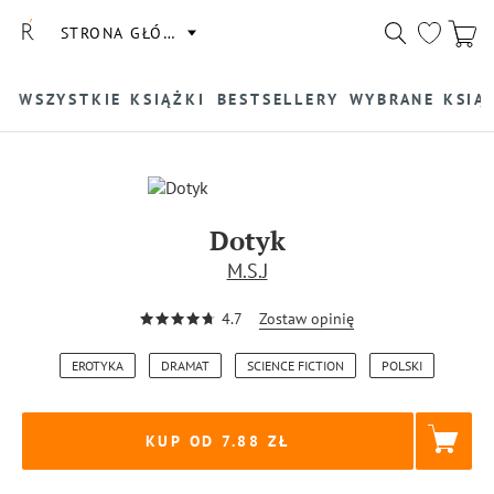
STRONA GŁÓWNA
WSZYSTKIE KSIĄŻKI
BESTSELLERY
WYBRANE KSIĄ
Dotyk
M.S.J
4.7
Zostaw opinię
EROTYKA
DRAMAT
SCIENCE FICTION
POLSKI
KUP OD 7.88