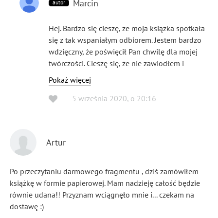
Marcin
autor
Hej. Bardzo się cieszę, że moja książka spotkała
się z tak wspaniałym odbiorem. Jestem bardzo
wdzięczny, że poświęcił Pan chwilę dla mojej
twórczości. Cieszę się, że nie zawiodłem i
wywarłem na Panu takie wrażenie. Pozdrawiam i
Pokaż więcej
bardzo dziękuję za poświecony czas. :)
5 września 2020
,
o
20:16
Artur
Po przeczytaniu darmowego fragmentu , dziś zamówiłem
książkę w formie papierowej. Mam nadzieję całość będzie
równie udana!! Przyznam wciągnęło mnie i... czekam na
dostawę :)