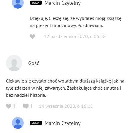
Marcin Czytelny
autor
Dziękuję. Cieszę się, że wybrałeś moją książkę
na prezent urodzinowy. Pozdrawiam.
12 października 2020
,
o
06:58
Gość
Ciekawie się czytało choć wolałbym dłuższą książkę jak na
tyle zdarzeń w niej zawartych. Zaskakująca choć smutna i
bez nadziei historia.
1
1
14 września 2020
,
o
16:18
Marcin Czytelny
autor