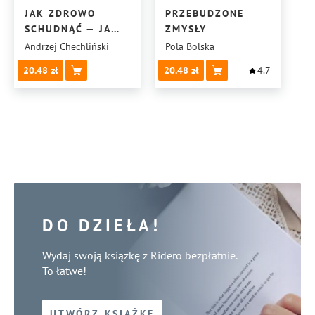
JAK ZDROWO
PRZEBUDZONE
SCHUDNĄĆ — JA
ZMYSŁY
SCHUDŁEM PONAD
Andrzej Chechliński
Pola Bolska
50 KG
20.48
20.48
4.7
W NIECAŁY ROK!
DO DZIEŁA!
Wydaj swoją książkę z Ridero bezpłatnie.
To łatwe!
UTWÓRZ KSIĄŻKĘ