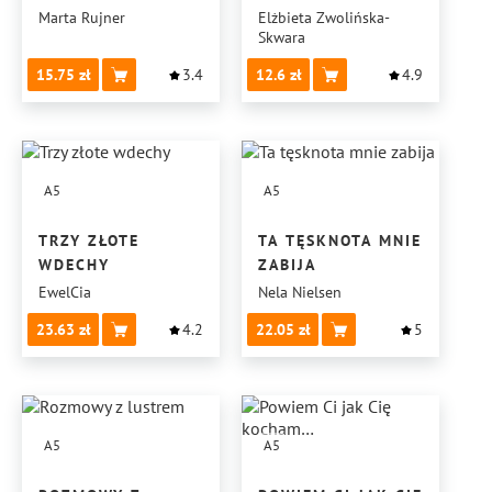
Marta Rujner
Elżbieta Zwolińska-
Skwara
15.75
3.4
12.6
4.9
A5
A5
TRZY ZŁOTE
TA TĘSKNOTA MNIE
WDECHY
ZABIJA
EwelCia
Nela Nielsen
23.63
4.2
22.05
5
A5
A5