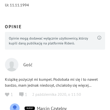
Ur. 11.11.1994
OPINIE
...
Pokaż więcej
Opinie mogą dodawać wyłącznie użytkownicy, którzy
kupili daną publikację na platformie Riderò.
Gość
Książkę pożyczył mi kumpel. Podobała mi się i to nawet
bardzo, mam jednak niedosyt, chciałoby się więcej...
1
1
2 października 2020
,
o
11:50
Marcin Czytelny
autor