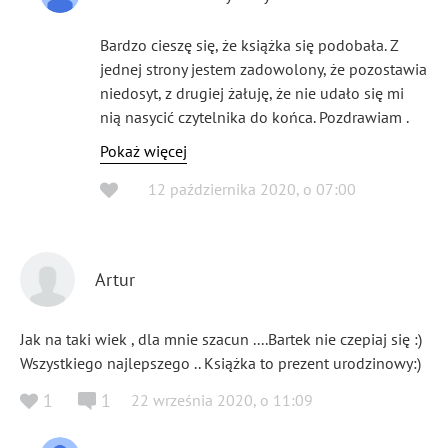
Bardzo cieszę się, że książka się podobała. Z
jednej strony jestem zadowolony, że pozostawia
niedosyt, z drugiej żałuję, że nie udało się mi
nią nasycić czytelnika do końca. Pozdrawiam .
Pokaż więcej
12 października 2020
,
o
07:00
Artur
Jak na taki wiek , dla mnie szacun ....Bartek nie czepiaj się :)
Wszystkiego najlepszego .. Książka to prezent urodzinowy:)
1
1
22 września 2020
,
o
11:09