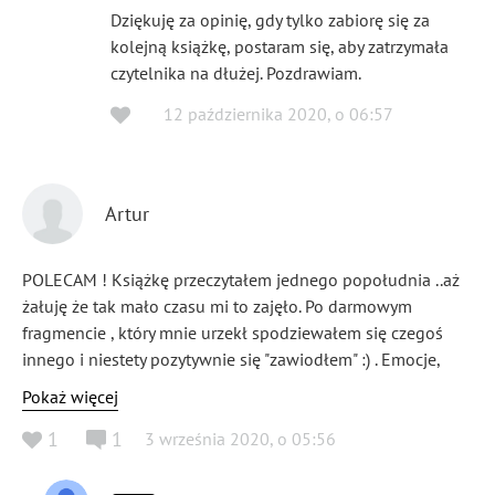
Dziękuję za opinię, gdy tylko zabiorę się za
kolejną książkę, postaram się, aby zatrzymała
czytelnika na dłużej. Pozdrawiam.
12 października 2020
,
o
06:57
Artur
POLECAM ! Książkę przeczytałem jednego popołudnia ..aż
żałuję że tak mało czasu mi to zajęło. Po darmowym
fragmencie , który mnie urzekł spodziewałem się czegoś
innego i niestety pozytywnie się "zawiodłem" :) . Emocje,
wzruszenie, wartka akcja, nagłe zwroty wydarzeń i bardzo
Pokaż więcej
przystępny język sprawiają że książkę czyta się super.
1
1
3 września 2020
,
o
05:56
Polecam każdemu , zapewne będziecie zaskoczeni tak jak
ja. Autorowi gratuluje i....czekam na kolejną twórczość!!