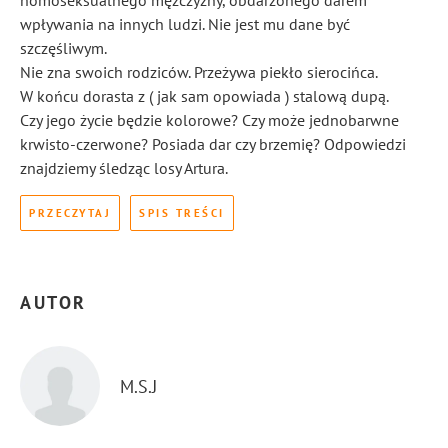
homoseksualnego mężczyzny, obdarzonego darem
wpływania na innych ludzi. Nie jest mu dane być
szczęśliwym.
Nie zna swoich rodziców. Przeżywa piekło sierocińca.
W końcu dorasta z ( jak sam opowiada ) stalową dupą.
Czy jego życie będzie kolorowe? Czy może jednobarwne
krwisto-czerwone? Posiada dar czy brzemię? Odpowiedzi
znajdziemy śledząc losy Artura.
PRZECZYTAJ
SPIS TREŚCI
AUTOR
M.S.J