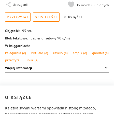
Udostępnij
Do moich ulubionych
PRZECZYTAJ
SPIS TREŚCI
O KSIĄŻCE
Objętość:
95
str.
Blok tekstowy:
papier offsetowy 90 g/m2
W księgarniach:
ksiegarnia
(e)
virtualo
(e)
ravelo
(e)
empik
(e)
gandalf
(e)
przeczytaj
ibuk
(e)
Format:
145 × 205 mm
Więcej informacji
Okładka:
miękka
Rodzaj oprawy:
blok klejony
ISBN:
978-83-8104-883-5
O KSIĄŻCE
Książka swymi wersami opowiada historię młodego,