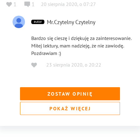
1
1
20 sierpnia 2020
,
o
07:27
Mr.Czytelny Czytelny
autor
Bardzo się cieszę i dziękuję za zainteresowanie.
Miłej lektury, mam nadzieję, że nie zawiodę.
Pozdrawiam :)
23 sierpnia 2020
,
o
20:22
ZOSTAW OPINIĘ
POKAŻ WIĘCEJ