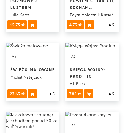
ROZMOWY Z
POWIEM CI JAK CIĘ
LUSTREM
KOCHAM…
Julia Karcz
Edyta Mołocznik-Krasoń
15.75
4.73
5
A5
A5
ŚWIEŻO MALOWANE
KSIĘGA WOJNY:
PRODITIO
Michał Matejczuk
A.l. Black
23.63
5
7.88
5
A5
A5