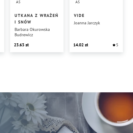
A5
A5
UTKANA Z WRAŻEŃ
VIDE
I SNÓW
Joanna Jarczyk
Barbara Okurowska
Budrewicz
23.63
14.02
5