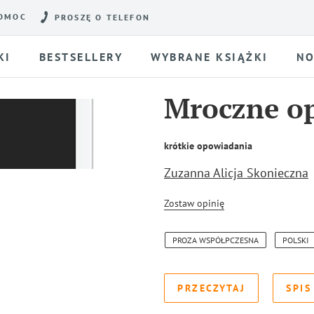
OMOC
PROSZĘ O TELEFON
KI
BESTSELLERY
WYBRANE KSIĄŻKI
NO
Mroczne op
krótkie opowiadania
Zuzanna Alicja Skonieczna
Zostaw opinię
PROZA WSPÓŁPCZESNA
POLSKI
PRZECZYTAJ
SPIS