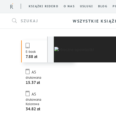
KSIĄŻKI RIDERO
O NAS
USŁUGI
BLOG
P
SZUKAJ
WSZYSTKIE KSIĄŻ
E-book
7.88
A5
drukowana
15.37
A5
drukowana
Kolorowa
34.82