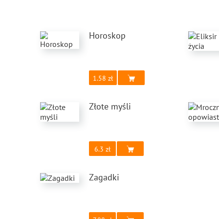
Horoskop
1.58
Złote myśli
6.3
Zagadki