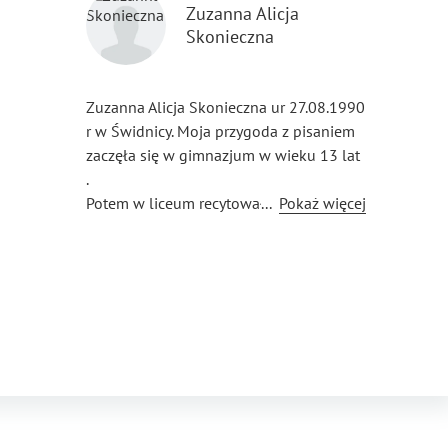
Zuzanna Alicja
Skonieczna
Zuzanna Alicja Skonieczna ur 27.08.1990
r w Świdnicy. Moja przygoda z pisaniem
zaczęła się w gimnazjum w wieku 13 lat
.
Potem w liceum recytowałam swoją
...
Pokaż więcej
twórczość jako nowe doświadczenie.
Na studiach które zrobiłam w PWSZ
Wałbrzych moją twórczość była
wystawiana na łamach gazetki
akademickiej pt Jazda. Obecnie pracuję
nad pisaniem bajki . Mam nadzieję, że
niebawem się ukaże.