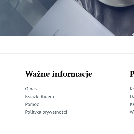
Ważne informacje
P
O nas
K
Książki Ridero
D
Pomoc
K
Polityka prywatności
W