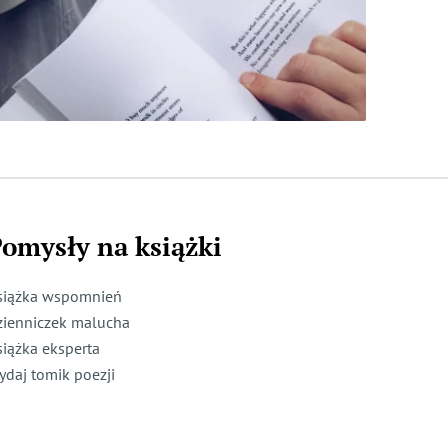
omysły na książki
siążka wspomnień
zienniczek malucha
siążka eksperta
ydaj tomik poezji