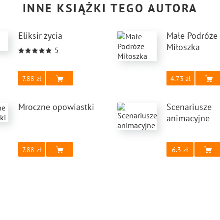
INNE KSIĄŻKI TEGO AUTORA
Eliksir życia
Małe Podróże
Miłoszka
5
7.88
4.73
Mroczne opowiastki
Scenariusze
animacyjne
7.88
6.3