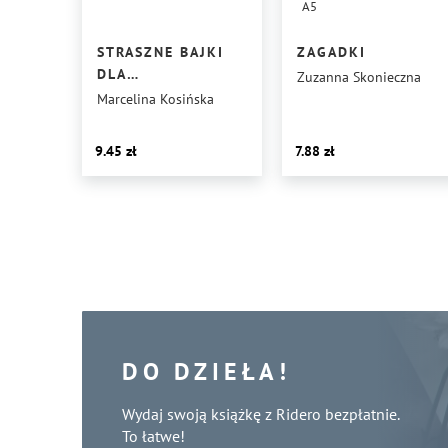
A5
STRASZNE BAJKI
ZAGADKI
DLA
Zuzanna Skonieczna
NIEGRZECZNYCH
Marcelina Kosińska
DZIECI
9.45
7.88
DO DZIEŁA!
Wydaj swoją książkę z Ridero bezpłatnie.
To łatwe!