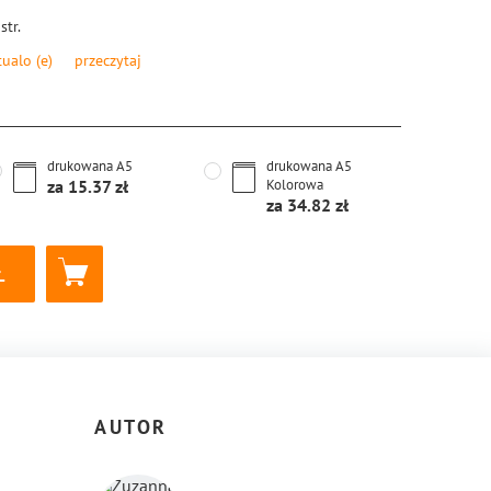
str.
tualo
(e)
przeczytaj
8-83-8126-468-6
drukowana
A5
drukowana
A5
za
15.37
Kolorowa
za
34.82
AUTOR