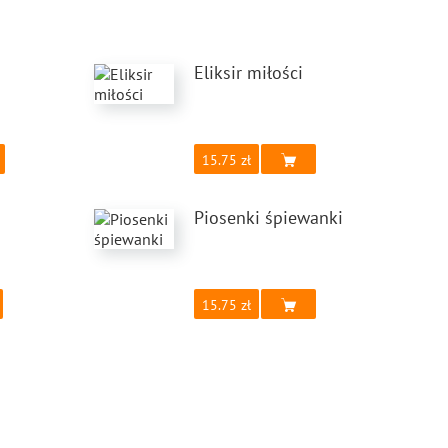
Eliksir miłości
15.75
Piosenki śpiewanki
15.75