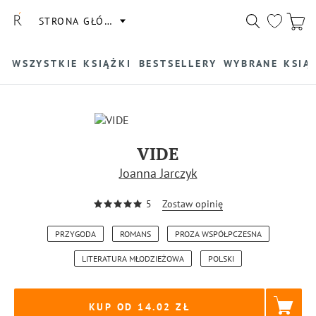
STRONA GŁÓWNA
WSZYSTKIE KSIĄŻKI
BESTSELLERY
WYBRANE KSIĄ
VIDE
Joanna Jarczyk
5
Zostaw opinię
PRZYGODA
ROMANS
PROZA WSPÓŁPCZESNA
LITERATURA MŁODZIEŻOWA
POLSKI
KUP OD 14.02