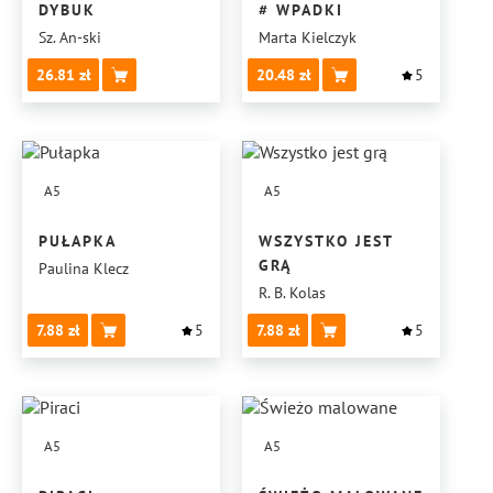
DYBUK
# WPADKI
Sz. An-ski
Marta Kielczyk
26.81
20.48
5
A5
A5
PUŁAPKA
WSZYSTKO JEST
GRĄ
Paulina Klecz
R. B. Kolas
7.88
5
7.88
5
A5
A5