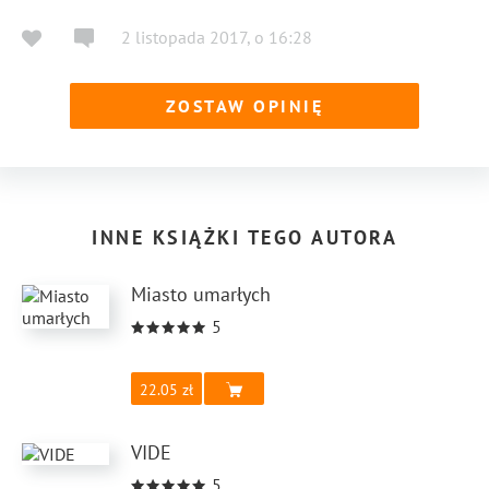
2 listopada 2017
,
o
16:28
ZOSTAW OPINIĘ
INNE KSIĄŻKI TEGO AUTORA
Miasto umarłych
5
22.05
VIDE
5