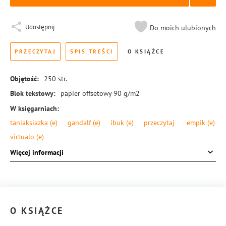
Udostępnij
Do moich ulubionych
PRZECZYTAJ
SPIS TREŚCI
O KSIĄŻCE
Objętość:
250
str.
Blok tekstowy:
papier offsetowy 90 g/m2
W księgarniach:
taniaksiazka
(e)
gandalf
(e)
ibuk
(e)
przeczytaj
empik
(e)
virtualo
(e)
Format:
145 × 205 mm
Więcej informacji
Okładka:
miękka
Rodzaj oprawy:
blok klejony
ISBN:
978-83-8126-097-8
O KSIĄŻCE