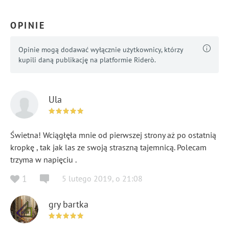
OPINIE
Opinie mogą dodawać wyłącznie użytkownicy, którzy
kupili daną publikację na platformie Riderò.
Ula
Świetna! Wciągłęła mnie od pierwszej strony aż po ostatnią
kropkę , tak jak las ze swoją straszną tajemnicą. Polecam
trzyma w napięciu .
1
5 lutego 2019
,
o
21:08
gry bartka