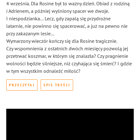
4 września. Dla Rosine był to ważny dzień. Obiad z rodziną
i Adrienem, a później wyśniony spacer we dwoje.
I niespodzianka… Lecz, gdy zapalą się przydrożne
latarnie, nie powinno się spacerować, a już na pewno nie
przy zakazanym lesie…
Wymarzony wieczór kończy się dla Rosine tragicznie.
Czy wspomnienia z ostatnich dwóch miesięcy pozwolą jej
przetrwać koszmar, w którym się znalazła? Czy pragnienie
wolności będzie silniejsze, niż czyhająca się śmierć? I gdzie
w tym wszystkim odnaleźć miłość?
PRZECZYTAJ
SPIS TREŚCI