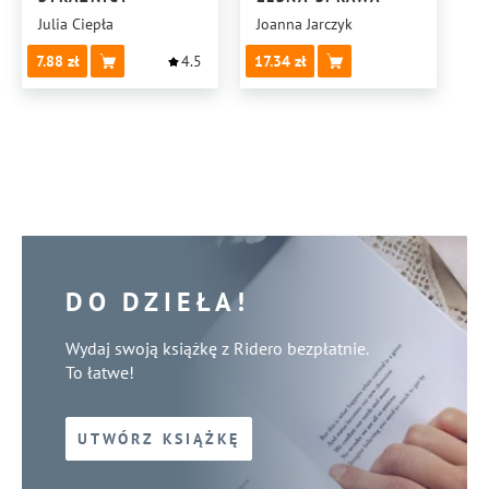
Julia Ciepła
Joanna Jarczyk
7.88
4.5
17.34
DO DZIEŁA!
Wydaj swoją książkę z Ridero bezpłatnie.
To łatwe!
UTWÓRZ KSIĄŻKĘ