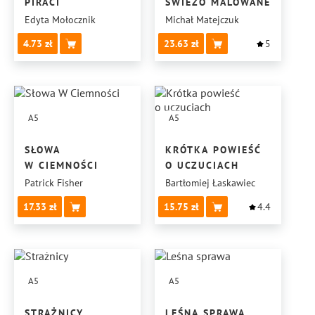
PIRACI
ŚWIEŻO MALOWANE
Edyta Mołocznik
Michał Matejczuk
4.73
23.63
5
A5
A5
SŁOWA
KRÓTKA POWIEŚĆ
W CIEMNOŚCI
O UCZUCIACH
Patrick Fisher
Bartłomiej Łaskawiec
17.33
15.75
4.4
A5
A5
STRAŻNICY
LEŚNA SPRAWA