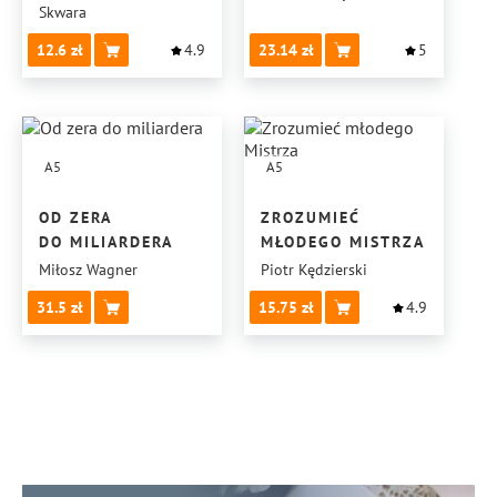
Skwara
12.6
4.9
23.14
5
A5
A5
OD ZERA
ZROZUMIEĆ
DO MILIARDERA
MŁODEGO MISTRZA
Miłosz Wagner
Piotr Kędzierski
31.5
15.75
4.9