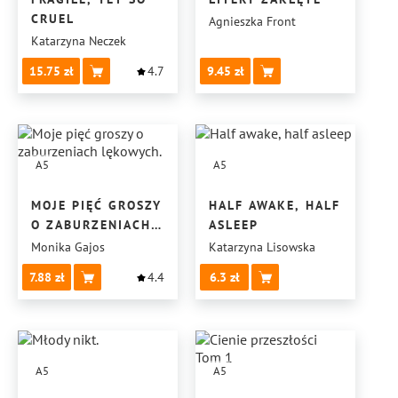
CRUEL
Agnieszka Front
Katarzyna Neczek
15.75
4.7
9.45
A5
A5
MOJE PIĘĆ GROSZY
HALF AWAKE, HALF
O ZABURZENIACH
ASLEEP
LĘKOWYCH.
Monika Gajos
Katarzyna Lisowska
7.88
4.4
6.3
A5
A5