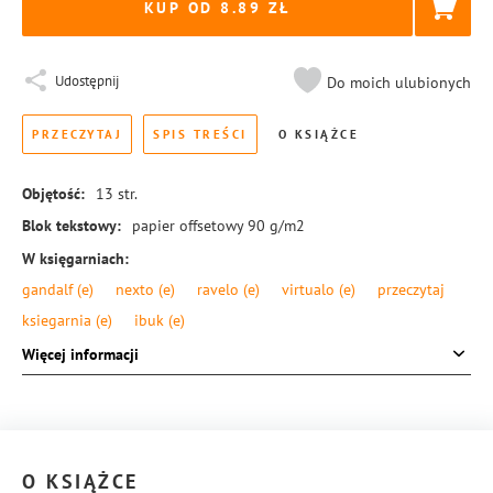
KUP OD 8.89
Udostępnij
Do moich ulubionych
PRZECZYTAJ
SPIS TREŚCI
O KSIĄŻCE
Objętość:
13
str.
Blok tekstowy:
papier offsetowy 90 g/m2
W księgarniach:
gandalf
(e)
nexto
(e)
ravelo
(e)
virtualo
(e)
przeczytaj
ksiegarnia
(e)
ibuk
(e)
Format:
145 × 205 mm
Więcej informacji
Okładka:
miękka
Rodzaj oprawy:
zeszytowa
ISBN:
978-83-8104-373-1
O KSIĄŻCE