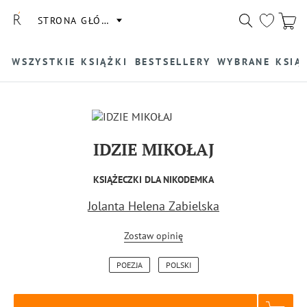
STRONA GŁÓWNA
WSZYSTKIE KSIĄŻKI
BESTSELLERY
WYBRANE KSIĄ
IDZIE MIKOŁAJ
KSIĄŻECZKI DLA NIKODEMKA
Jolanta Helena Zabielska
Zostaw opinię
POEZJA
POLSKI