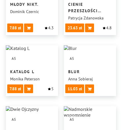
MŁODY NIKT.
CIENIE
PRZESZŁOŚCI
Dominik Czernic
TOM 1
Patrycja Zdanowska
7.88
4.3
23.63
4.8
A5
A5
KATALOG L
BLUR
Monika Peterson
Anna Sobieraj
7.88
5
11.03
A5
A5