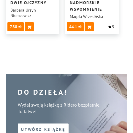
DWIE OJCZYZNY
NADMORSKIE
WSPOMNIENIE
Barbara Ursyn
Niemcewicz
Magda Wrzesińska
7.88
44.1
5
DO DZIEŁA!
Wydaj swoją książkę z Ridero bezpłatnie.
To łatwe!
UTWÓRZ KSIĄŻKĘ