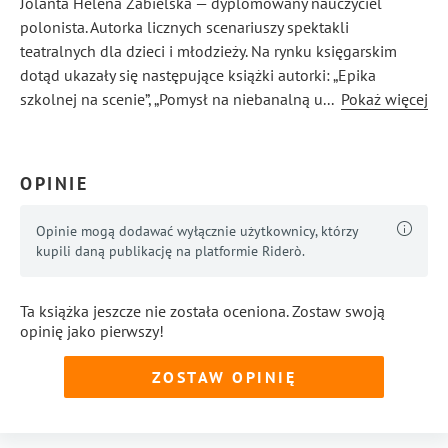
Jolanta Helena Zabielska — dyplomowany nauczyciel
polonista. Autorka licznych scenariuszy spektakli
teatralnych dla dzieci i młodzieży. Na rynku księgarskim
dotąd ukazały się następujące książki autorki: „Epika
szkolnej na scenie”, „Pomysł na niebanalną uroczystość
...
Pokaż więcej
szkolną”, „Szkoła z pasją teatralną”.
OPINIE
Opinie mogą dodawać wyłącznie użytkownicy, którzy
kupili daną publikację na platformie Riderò.
Ta książka jeszcze nie została oceniona. Zostaw swoją
opinię jako pierwszy!
ZOSTAW OPINIĘ