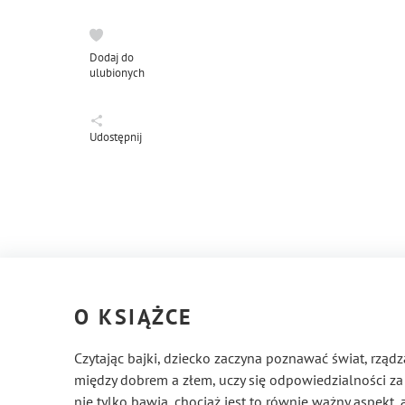
Dodaj do
ulubionych
Udostępnij
O KSIĄŻCE
Czytając bajki, dziecko zaczyna poznawać świat, rządz
między dobrem a złem, uczy się odpowiedzialności za ot
nie tylko bawią, chociaż jest to równie ważny aspekt,