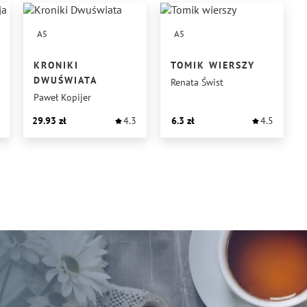
A5
A5
KRONIKI
TOMIK WIERSZY
DWUŚWIATA
Renata Świst
Paweł Kopijer
29.93
4.3
6.3
4.5