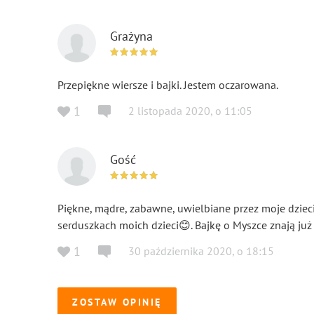
Grażyna
Przepiękne wiersze i bajki. Jestem oczarowana.
1
2 listopada 2020
,
o
11:05
Gość
Piękne, mądre, zabawne, uwielbiane przez moje dzieci
serduszkach moich dzieci😊. Bajkę o Myszce znają już
1
30 października 2020
,
o
18:15
ZOSTAW OPINIĘ