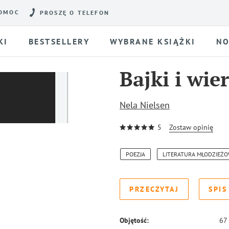
OMOC
PROSZĘ O TELEFON
KI
BESTSELLERY
WYBRANE KSIĄŻKI
NO
Bajki i wie
Nela Nielsen
5
Zostaw opinię
POEZJA
LITERATURA MŁODZIEŻ
PRZECZYTAJ
SPIS
Objętość:
67