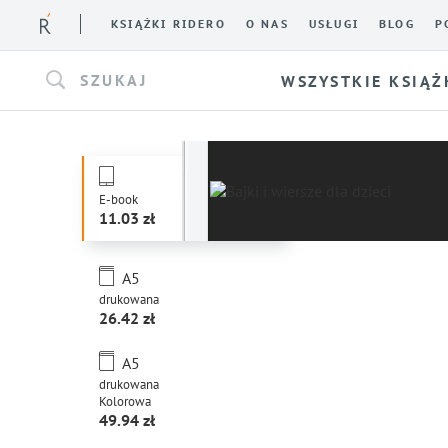
KSIĄŻKI RIDERO
O NAS
USŁUGI
BLOG
P
SZUKAJ
WSZYSTKIE KSIĄŻ
E-book
11.03
A5
drukowana
26.42
A5
drukowana
Kolorowa
49.94