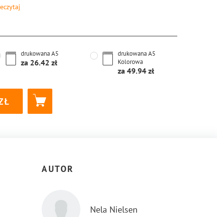
eczytaj
8-83-8221-756-8
drukowana
A5
drukowana
A5
za
26.42
Kolorowa
za
49.94
AUTOR
Nela Nielsen