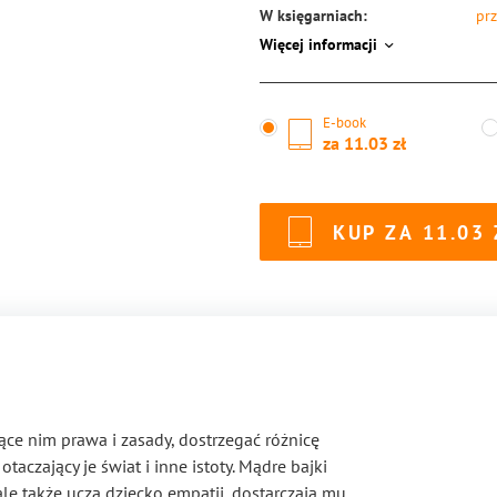
W księgarniach:
prz
Więcej informacji
ISBN:
97
E-book
za
11.03
KUP ZA
11.03
ące nim prawa i zasady, dostrzegać różnicę
aczający je świat i inne istoty. Mądre bajki
 ale także uczą dziecko empatii, dostarczają mu