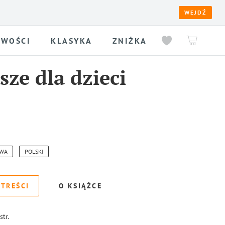
WEJDŹ
WOŚCI
KLASYKA
ZNIŻKA
rsze dla dzieci
OWA
POLSKI
 TREŚCI
O KSIĄŻCE
str.