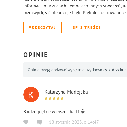
informacji o uczuciach i emocjach innych stworzeń, u
przezwyciężać niepokoje i lęki. Pięknie ilustrowane ksi
PRZECZYTAJ
SPIS TREŚCI
OPINIE
Opinie mogą dodawać wyłącznie użytkownicy, którzy kupil
Katarzyna Madejska
Bardzo piękne wiersze i bajki 😀
18 stycznia 2023
,
o
14:47