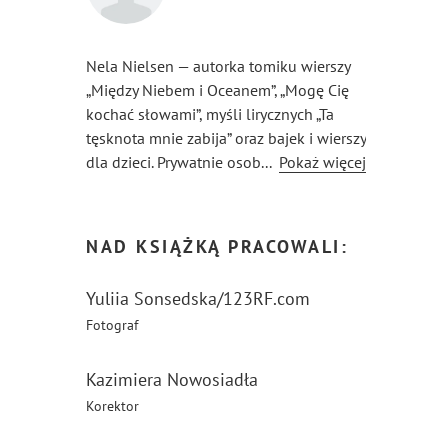
Nela Nielsen — autorka tomiku wierszy
„Między Niebem i Oceanem”, „Mogę Cię
kochać słowami”, myśli lirycznych „Ta
tęsknota mnie zabija” oraz bajek i wierszy
dla dzieci. Prywatnie osoba wrażliwa
...
Pokaż więcej
na niedolę wszystkich istot, uosobienie
współczucia, propagująca zmianę
sposobu myślenia oraz pełne szacunku
NAD KSIĄŻKĄ PRACOWALI:
traktowanie zwierząt.
Yuliia Sonsedska/123RF.com
Fotograf
Kazimiera Nowosiadła
Korektor