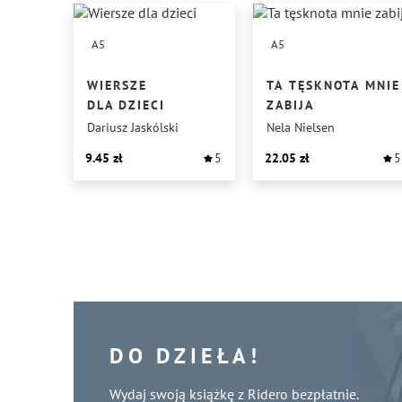
A5
A5
WIERSZE
TA TĘSKNOTA MNIE
DLA DZIECI
ZABIJA
Dariusz Jaskólski
Nela Nielsen
9.45
5
22.05
5
DO DZIEŁA!
Wydaj swoją książkę z Ridero bezpłatnie.