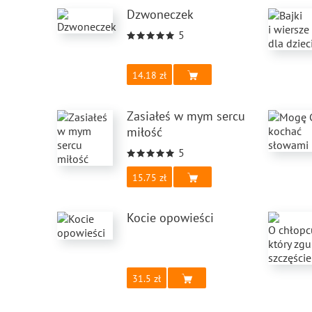
Dzwoneczek
5
14.18
Zasiałeś w mym sercu
miłość
5
15.75
Kocie opowieści
31.5