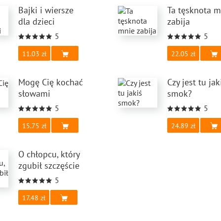
Bajki i wiersze
Ta tęsknota m
dla dzieci
zabija
5
5
11.03
22.05
Mogę Cię kochać
Czy jest tu jak
słowami
smok?
5
5
15.75
24.89
O chłopcu, który
zgubił szczęście
5
17.48