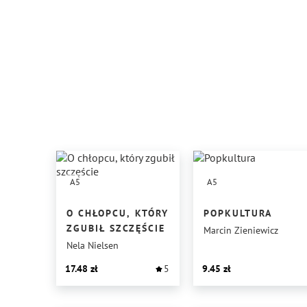
A5
A5
O CHŁOPCU, KTÓRY
POPKULTURA
ZGUBIŁ SZCZĘŚCIE
Marcin Zieniewicz
Nela Nielsen
17.48
5
9.45