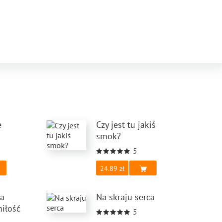
e
Czy jest tu jakiś
smok?
5
24.89
ra
Na skraju serca
miłość
5