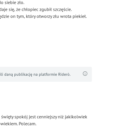
o siebie zło.
je się, że chłopiec zgubił szczęście.
dzie on tym, który otworzy złu wrota piekieł.
i daną publikację na platformie Riderò.
święty spokój jest cenniejszy niż jakikolwiek
łowiekiem. Polecam.