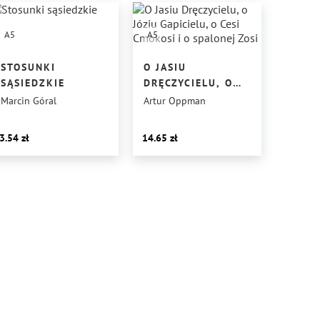
A5
A5
STOSUNKI
O JASIU
SĄSIEDZKIE
DRĘCZYCIELU, O
JÓZIU GAPICIELU,
Marcin Góral
Artur Oppman
O CESI CMOKOSI I
O SPALONEJ ZOSI
3.54
14.65