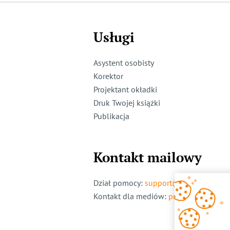
Usługi
Asystent osobisty
Korektor
Projektant okładki
Druk Twojej książki
Publikacja
Kontakt mailowy
Dział pomocy
:
support@ridero.pl
Kontakt dla mediów
:
pr@ridero.pl