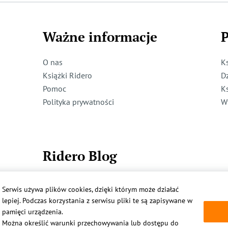
Ważne informacje
P
O nas
K
Książki Ridero
D
Pomoc
K
Polityka prywatności
W
Ridero Blog
Dzieci też mogą pisać!
Serwis używa plików cookies, dzięki którym może działać
Więcej
lepiej. Podczas korzystania z serwisu pliki te są zapisywane w
pamięci urządzenia.
Można określić warunki przechowywania lub dostępu do