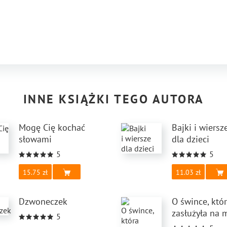
INNE KSIĄŻKI TEGO AUTORA
Mogę Cię kochać
Bajki i wiersz
słowami
dla dzieci
5
5
15.75
11.03
Dzwoneczek
O śwince, któ
zasłużyła na 
5