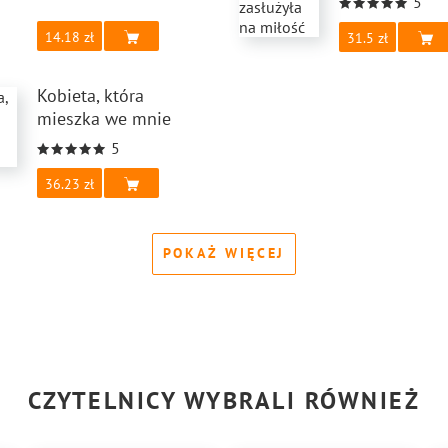
5
14.18
31.5
Kobieta, która
mieszka we mnie
5
36.23
POKAŻ WIĘCEJ
CZYTELNICY WYBRALI RÓWNIEŻ