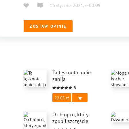
16 stycznia 2021
,
o
00:09
ZOSTAW OPINIĘ
Ta tęsknota mnie
zabija
5
22.05
O chłopcu, który
zgubił szczęście