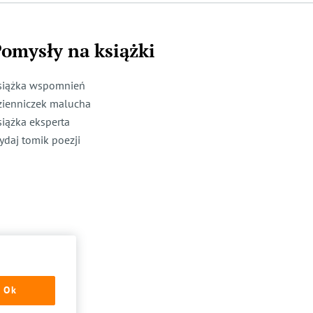
omysły na książki
siążka wspomnień
zienniczek malucha
siążka eksperta
ydaj tomik poezji
Ok