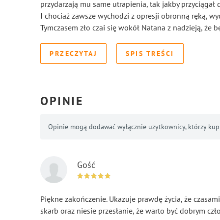
przydarzają mu same utrapienia, tak jakby przyciągał d
I chociaż zawsze wychodzi z opresji obronną ręką, wyda
Tymczasem zło czai się wokół Natana z nadzieją, że bę
PRZECZYTAJ
SPIS TREŚCI
OPINIE
Opinie mogą dodawać wyłącznie użytkownicy, którzy kupil
Gość
Piękne zakończenie. Ukazuje prawdę życia, że czasami 
skarb oraz niesie przesłanie, że warto być dobrym cz