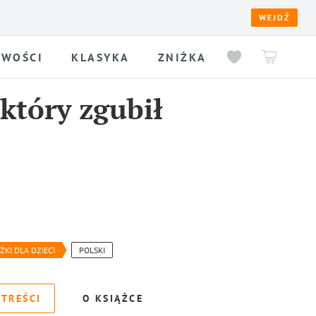
WEJDŹ
WOŚCI
KLASYKA
ZNIŻKA
który zgubił
ŻKI DLA DZIECI
POLSKI
 TREŚCI
O KSIĄŻCE