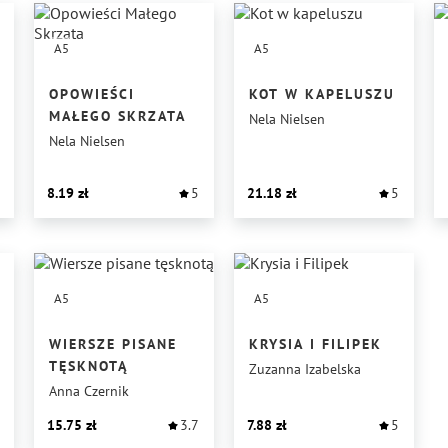
A5
A5
OPOWIEŚCI
KOT W KAPELUSZU
Ą
MAŁEGO SKRZATA
Nela Nielsen
Nela Nielsen
8.19
5
21.18
5
A5
A5
WIERSZE PISANE
KRYSIA I FILIPEK
TĘSKNOTĄ
Zuzanna Izabelska
Anna Czernik
15.75
3.7
7.88
5