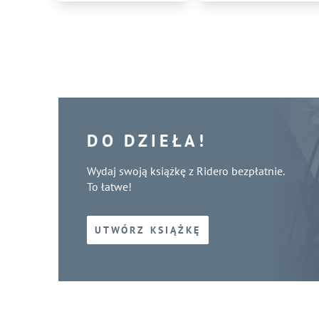
DO DZIEŁA!
Wydaj swoją książkę z Ridero bezpłatnie.
To łatwe!
UTWÓRZ KSIĄŻKĘ