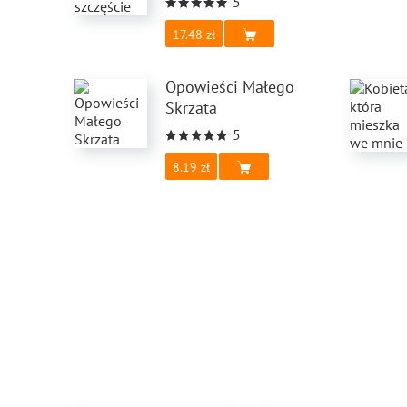
5
17.48
Opowieści Małego
Skrzata
5
8.19