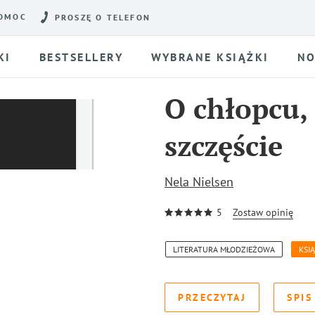
OMOC
PROSZĘ O TELEFON
KI
BESTSELLERY
WYBRANE KSIĄŻKI
NO
O chłopcu, 
szczęście
Nela Nielsen
5
Zostaw opinię
LITERATURA MŁODZIEŻOWA
KSIĄ
PRZECZYTAJ
SPIS