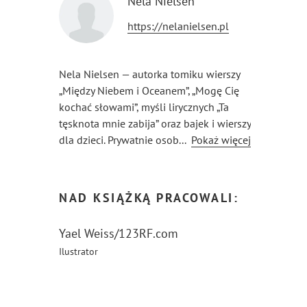
Nela Nielsen
https://nelanielsen.pl
Nela Nielsen — autorka tomiku wierszy
„Między Niebem i Oceanem”, „Mogę Cię
kochać słowami”, myśli lirycznych „Ta
tęsknota mnie zabija” oraz bajek i wierszy
dla dzieci. Prywatnie osoba wrażliwa
...
Pokaż więcej
na niedolę wszystkich istot, uosobienie
współczucia, propagująca zmianę
sposobu myślenia oraz pełne szacunku
NAD KSIĄŻKĄ PRACOWALI:
traktowanie zwierząt.
Yael Weiss/123RF.com
Ilustrator