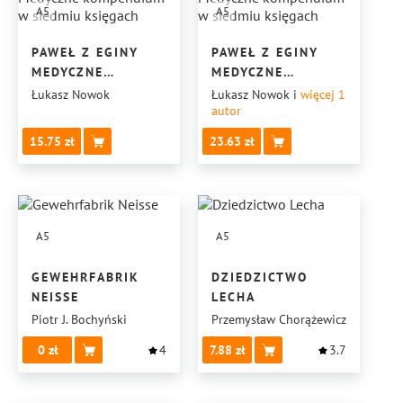
A5
A5
PAWEŁ Z EGINY
PAWEŁ Z EGINY
MEDYCZNE
MEDYCZNE
KOMPENDIUM
KOMPENDIUM
Łukasz Nowok
Łukasz Nowok
i
więcej 1
autor
W SIEDMIU
W SIEDMIU
KSIĘGACH
KSIĘGACH
15.75
23.63
A5
A5
GEWEHRFABRIK
DZIEDZICTWO
NEISSE
LECHA
Piotr J. Bochyński
Przemysław Chorążewicz
0
4
7.88
3.7