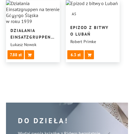
A5
A5
EPIZOD Z BITWY
DZIAŁANIA
O LUBAŃ
EINSATZGRUPPEN
Robert Primke
NA TERENIE
Łukasz Nowok
GÓRNEGO ŚLĄSKA
7.88
6.3
W ROKU 1939
DO DZIEŁA!
Wydaj swoją książkę z Ridero bezpłatnie.