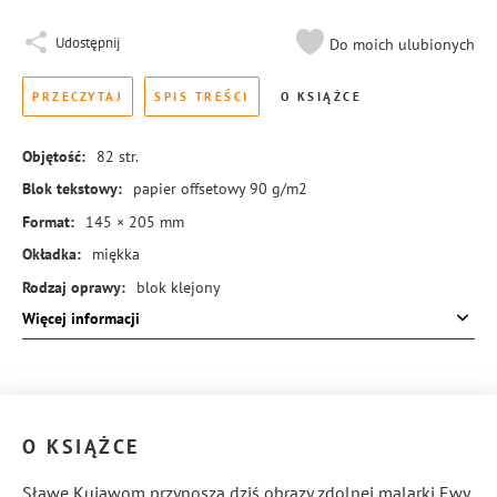
Udostępnij
Do moich ulubionych
PRZECZYTAJ
SPIS TREŚCI
O KSIĄŻCE
Objętość:
82
str.
Blok tekstowy:
papier offsetowy 90 g/m2
Format:
145 × 205 mm
Okładka:
miękka
Rodzaj oprawy:
blok klejony
Więcej informacji
ISBN:
978-83-8414-889-1
O KSIĄŻCE
Sławę Kujawom przynoszą dziś obrazy zdolnej malarki Ewy