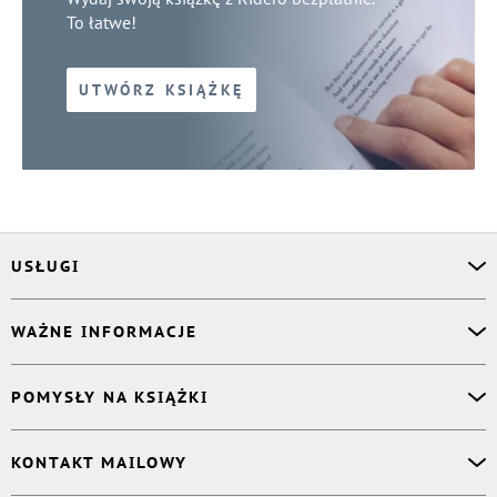
To łatwe!
UTWÓRZ KSIĄŻKĘ
USŁUGI
Asystent osobisty
WAŻNE INFORMACJE
Korektor
Projektant okładki
O nas
POMYSŁY NA KSIĄŻKI
Druk Twojej książki
Książki Ridero
Publikacja
Pomoc
Książka wspomnień
KONTAKT MAILOWY
Polityka prywatności
Dzienniczek malucha