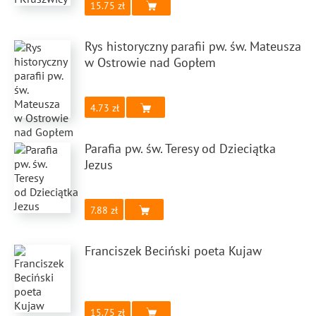
15.75
Rys historyczny parafii pw. św. Mateusza
w Ostrowie nad Gopłem
4.73
Parafia pw. św. Teresy od Dzieciątka
Jezus
7.88
Franciszek Beciński poeta Kujaw
15.75