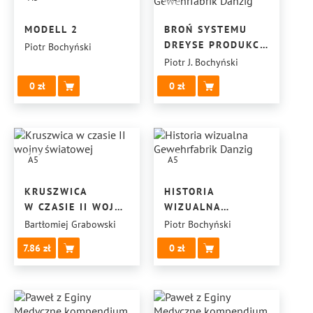
MODELL 2
BROŃ SYSTEMU
DREYSE PRODUKCJI
Piotr Bochyński
KGL. PR.
Piotr J. Bochyński
GEWEHRFABRIK
0
0
DANZIG
A5
A5
KRUSZWICA
HISTORIA
W CZASIE II WOJNY
WIZUALNA
ŚWIATOWEJ
GEWEHRFABRIK
Bartłomiej Grabowski
Piotr Bochyński
DANZIG
7.86
0