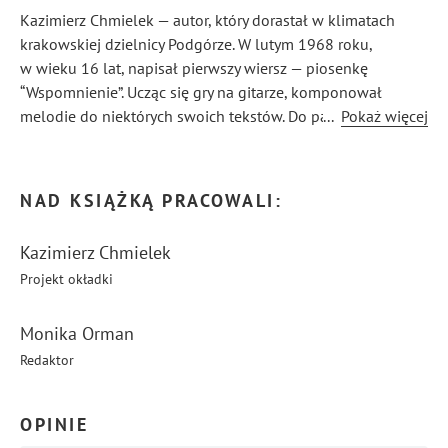
Kazimierz Chmielek — autor, który dorastał w klimatach
krakowskiej dzielnicy Podgórze. W lutym 1968 roku,
w wieku 16 lat, napisał pierwszy wiersz — piosenkę
“Wspomnienie”. Ucząc się gry na gitarze, komponował
melodie do niektórych swoich tekstów. Do października
...
Pokaż więcej
1969 roku powstało 15 wierszy, opartych na przeżyciach
i emocjach człowieka, którego młodość rozkwitała
w niełatwym okresie tamtych lat.
NAD KSIĄŻKĄ PRACOWALI:
Kazimierz Chmielek
Projekt okładki
Monika Orman
Redaktor
OPINIE