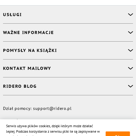
USŁUGI
Asystent osobisty
WAŻNE INFORMACJE
Korektor
Projektant okładki
O nas
POMYSŁY NA KSIĄŻKI
Druk Twojej książki
Książki Ridero
Publikacja
Pomoc
Książka wspomnień
KONTAKT MAILOWY
Polityka prywatności
Dzienniczek malucha
Książka eksperta
Dział pomocy
:
support@ridero.pl
RIDERO BLOG
Wydaj tomik poezji
Kontakt dla mediów
:
pr@ridero.pl
Dzieci też mogą pisać!
Więcej
Dział pomocy
:
support@ridero.pl
© Rideró, 2013—
2026
Serwis używa plików cookies, dzięki którym może działać
lepiej. Podczas korzystania z serwisu pliki te są zapisywane w