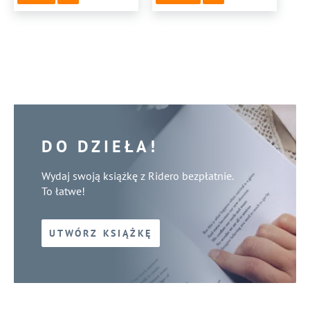
DO DZIEŁA!
Wydaj swoją książkę z Ridero bezpłatnie.
To łatwe!
UTWÓRZ KSIĄŻKĘ