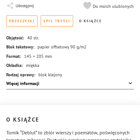
Udostępnij
Do moich ulubionych
PRZECZYTAJ
SPIS TREŚCI
O KSIĄŻCE
Objętość:
40
str.
Blok tekstowy:
papier offsetowy 90 g/m2
Format:
145 × 205 mm
Okładka:
miękka
Rodzaj oprawy:
blok klejony
Więcej informacji
ISBN:
978-83-8440-445-4
O KSIĄŻCE
Tomik “Debiut” to zbiór wierszy i poematów, poświęconych