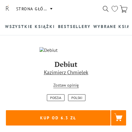
STRONA GŁÓWNA
WSZYSTKIE KSIĄŻKI
BESTSELLERY
WYBRANE KSIĄ
Debiut
Kazimierz Chmielek
Zostaw opinię
POEZJA
POLSKI
KUP OD 6.3