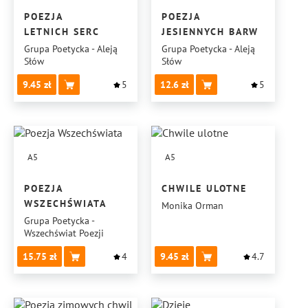
POEZJA
POEZJA
LETNICH SERC
JESIENNYCH BARW
Grupa Poetycka - Aleją
Grupa Poetycka - Aleją
Słów
Słów
9.45
5
12.6
5
A5
A5
POEZJA
CHWILE ULOTNE
WSZECHŚWIATA
Monika Orman
Grupa Poetycka -
Wszechświat Poezji
15.75
4
9.45
4.7