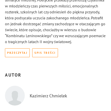
tematyce miłosnej. Poetyckie przekazy przenoszą czytelnika
w młodzieńczy czas pierwszych miłości, emocjonalnych
rozterek, szkolnych lat czy odniesień do piękna przyrody,
która podsycała uczucia zakochanego młodzieńca. Potrafił
on jednak dostrzegać zmiany zachodzące w otaczającym go
świecie, które opisuje, chociażby w wierszu o budowie
“Kombinatu Leninowskiego” czy we wzruszającym poemacie
o tragicznych latach II wojny światowej.
PRZECZYTAJ
SPIS TREŚCI
AUTOR
Kazimierz Chmielek