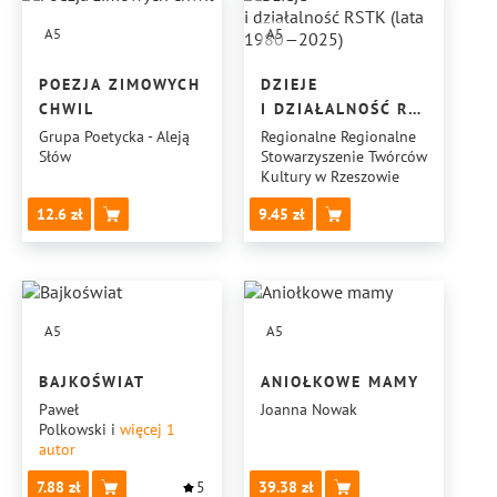
A5
A5
POEZJA ZIMOWYCH
DZIEJE
CHWIL
I DZIAŁALNOŚĆ RSTK
(LATA 1980—2025)
Grupa Poetycka - Aleją
Regionalne Regionalne
Słów
Stowarzyszenie Twórców
Kultury w Rzeszowie
12.6
9.45
A5
A5
BAJKOŚWIAT
ANIOŁKOWE MAMY
Paweł
Joanna Nowak
Polkowski
i
więcej 1
autor
7.88
5
39.38