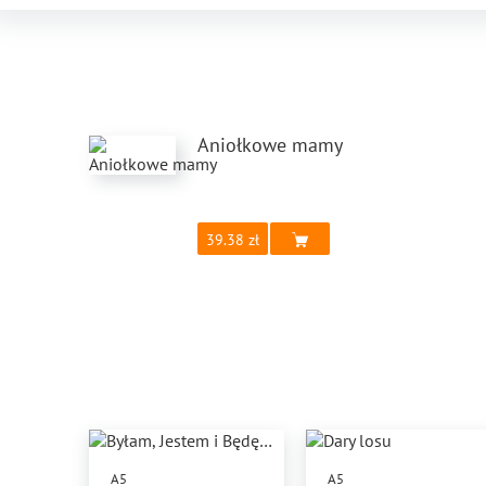
Aniołkowe mamy
39.38
A5
A5