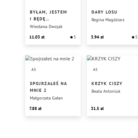
BYŁAM, JESTEM
DARY LOSU
I BĘDĘ…
Regina Magdziarz
Wiesława Dwojak
11.03
5
3.94
5
A5
A5
SPOJRZAŁEŚ NA
KRZYK CISZY
MNIE 2
Beata Antoniuk
Małgorzata Gałan
7.88
31.5