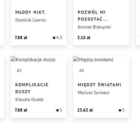
MŁODY NIKT.
POZWÓL MI
POZOSTAĆ...
Dominik Czernic
Konrad Biskupski
7.88
4.3
3.15
A5
A5
KOMPLIKACJE
MIĘDZY ŚWIATAMI
DUSZY
Mariusz Surmacz
Klaudia Dudek
7.88
5
23.63
5