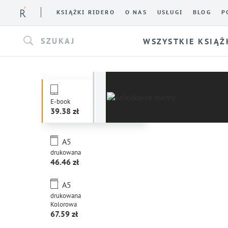
KSIĄŻKI RIDERO
O NAS
USŁUGI
BLOG
P
SZUKAJ
WSZYSTKIE KSIĄŻ
E-book
39.38
A5
drukowana
46.46
A5
drukowana
Kolorowa
67.59