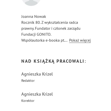
Joanna Nowak
Rocznik 80. Z wykształcenia radca
prawny. Fundator i członek zarządu
Fundacji GONITO.
Współautorka e-booka pt. „Twoje prawa
...
Pokaż więcej
w obliczu poronienia lub martwego
urodzenia”.
Prywatnie osoba, która skrywa w sobie
NAD KSIĄŻKĄ PRACOWALI:
wiele pasji i talentów. Najbardziej jednak
lubi dłubać w drewnie.
Agnieszka Krizel
Kocha tańczyć, podróżować, mieszać
Redaktor
w garach i romansować z poranną kawą.
Przede wszystkim jednak jest mamą
dwójki kochanych urwisów, które
Agnieszka Krizel
po brzegi wypełniają jej świat miłością.
Korektor