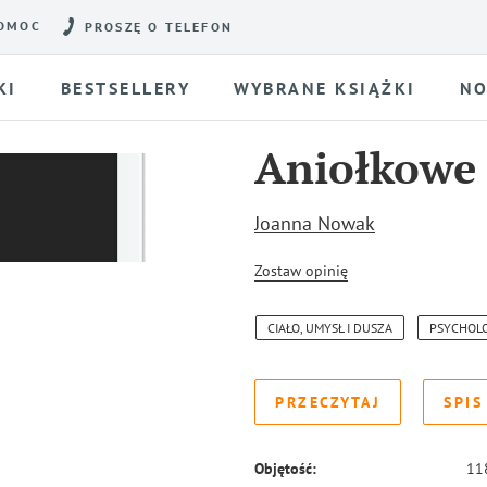
OMOC
PROSZĘ O TELEFON
KI
BESTSELLERY
WYBRANE KSIĄŻKI
NO
Aniołkowe
Joanna Nowak
Zostaw opinię
CIAŁO, UMYSŁ I DUSZA
PSYCHOL
PRZECZYTAJ
SPIS
Objętość:
11