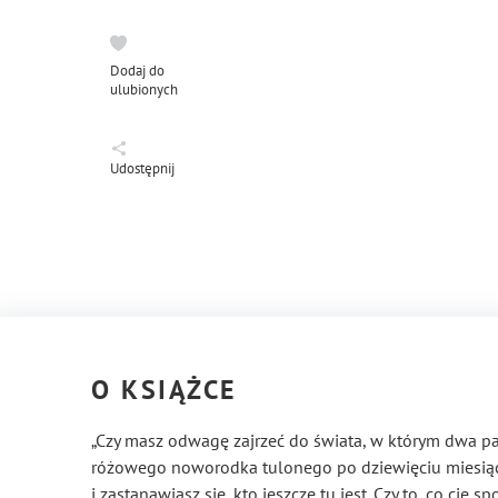
Dodaj do
ulubionych
Udostępnij
O KSIĄŻCE
„Czy masz odwagę zajrzeć do świata, w którym dwa pa
różowego noworodka tulonego po dziewięciu miesiąc
i zastanawiasz się, kto jeszcze tu jest. Czy to, co cię s