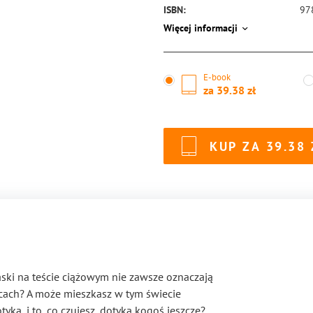
ISBN:
97
Więcej informacji
E-book
za
39.38
KUP ZA
39.38
ski na teście ciążowym nie zawsze oznaczają
ach? A może mieszkasz w tym świecie
potyka, i to, co czujesz, dotyka kogoś jeszcze?