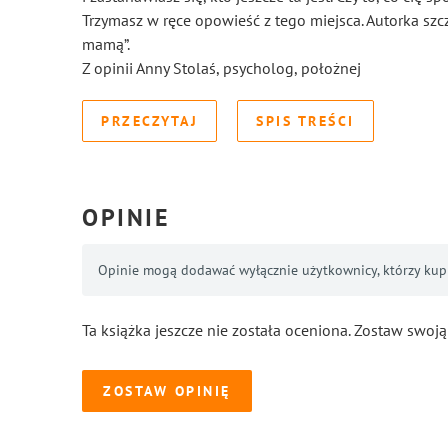
Trzymasz w ręce opowieść z tego miejsca. Autorka szcz
mamą”.
Z opinii Anny Stolaś, psycholog, położnej
PRZECZYTAJ
SPIS TREŚCI
OPINIE
Opinie mogą dodawać wyłącznie użytkownicy, którzy kupil
Ta książka jeszcze nie została oceniona. Zostaw swoją
ZOSTAW OPINIĘ