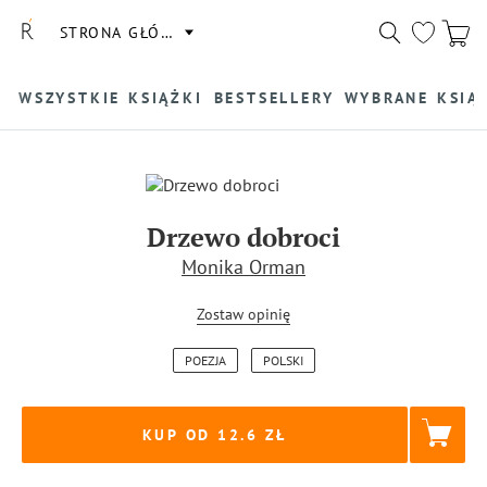
STRONA GŁÓWNA
WSZYSTKIE KSIĄŻKI
BESTSELLERY
WYBRANE KSIĄ
Drzewo dobroci
Monika Orman
Zostaw opinię
POEZJA
POLSKI
KUP OD 12.6