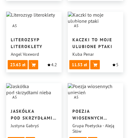
A5
A5
LITEROZSYP
KACZKI TO MOJE
LITEROKLETY
ULUBIONE PTAKI
Angel Voxword
Kuba Penar
23.63
4.2
11.53
5
A5
A5
JASKÓŁKA
POEZJA
POD SKRZYDŁAMI
WIOSENNYCH
NIEBA
UNIESIEŃ
Justyna Gabryś
Grupa Poetycka - Aleją
Słów