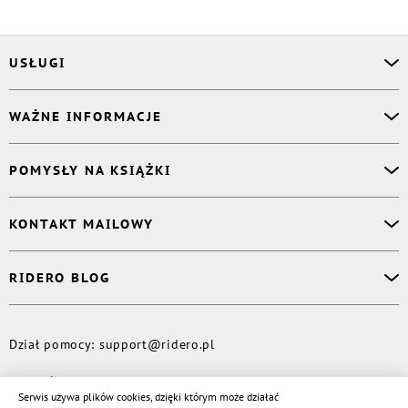
USŁUGI
Asystent osobisty
WAŻNE INFORMACJE
Korektor
Projektant okładki
O nas
POMYSŁY NA KSIĄŻKI
Druk Twojej książki
Książki Ridero
Publikacja
Pomoc
Książka wspomnień
KONTAKT MAILOWY
Polityka prywatności
Dzienniczek malucha
Książka eksperta
Dział pomocy
:
support@ridero.pl
RIDERO BLOG
Wydaj tomik poezji
Kontakt dla mediów
:
pr@ridero.pl
Dzieci też mogą pisać!
Więcej
Dział pomocy
:
support@ridero.pl
© Rideró, 2013—
2026
Serwis używa plików cookies, dzięki którym może działać