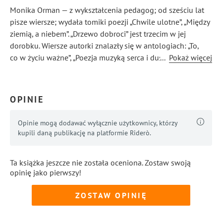
Monika Orman — z wykształcenia pedagog; od sześciu lat
pisze wiersze; wydała tomiki poezji „Chwile ulotne”, „Między
ziemią, a niebem”. „Drzewo dobroci” jest trzecim w jej
dorobku. Wiersze autorki znalazły się w antologiach: „To,
co w życiu ważne”, „Poezja muzyką serca i duszy”, „Niosąc
...
Pokaż więcej
pomoc Justynie”, „Poezja Letnich Serc”, w kwartalniku
NewSpirit. Art., Life & Thinging, miesięczniku Kreatywni.
Wiersze poetki są dostępne na kanale YouTube Macieja
OPINIE
Błacha oraz w radiu Głos Literacki.
Opinie mogą dodawać wyłącznie użytkownicy, którzy
kupili daną publikację na platformie Riderò.
Ta książka jeszcze nie została oceniona. Zostaw swoją
opinię jako pierwszy!
ZOSTAW OPINIĘ