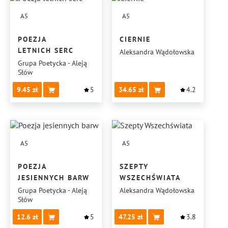
A5
A5
POEZJA
CIERNIE
LETNICH SERC
Aleksandra Wądołowska
Grupa Poetycka - Aleją
Słów
9.45
5
34.65
4.2
A5
A5
POEZJA
SZEPTY
JESIENNYCH BARW
WSZECHŚWIATA
Grupa Poetycka - Aleją
Aleksandra Wądołowska
Słów
12.6
5
47.25
3.8