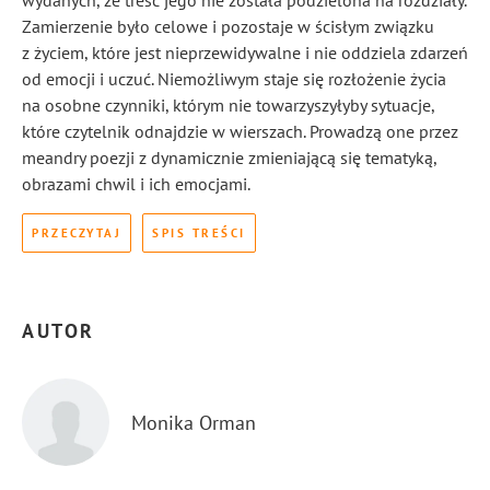
wydanych, że treść jego nie została podzielona na rozdziały.
Zamierzenie było celowe i pozostaje w ścisłym związku
z życiem, które jest nieprzewidywalne i nie oddziela zdarzeń
od emocji i uczuć. Niemożliwym staje się rozłożenie życia
na osobne czynniki, którym nie towarzyszyłyby sytuacje,
które czytelnik odnajdzie w wierszach. Prowadzą one przez
meandry poezji z dynamicznie zmieniającą się tematyką,
obrazami chwil i ich emocjami.
PRZECZYTAJ
SPIS TREŚCI
AUTOR
Monika Orman