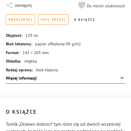
Udostępnij
Do moich ulubionych
PRZECZYTAJ
SPIS TREŚCI
O KSIĄŻCE
Objętość:
129
str.
Blok tekstowy:
papier offsetowy 90 g/m2
Format:
145 × 205 mm
Okładka:
miękka
Rodzaj oprawy:
blok klejony
Więcej informacji
ISBN:
978-83-8384-406-0
O KSIĄŻCE
Tomik „Drzewo dobroci” tym różni się od dwóch wcześniej