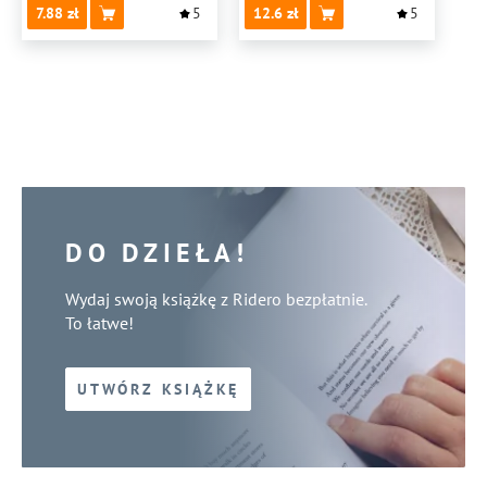
7.88
5
12.6
5
DO DZIEŁA!
Wydaj swoją książkę z Ridero bezpłatnie.
To łatwe!
UTWÓRZ KSIĄŻKĘ