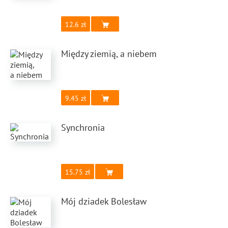
12.6
Między ziemią, a niebem
9.45
Synchronia
15.75
Mój dziadek Bolesław