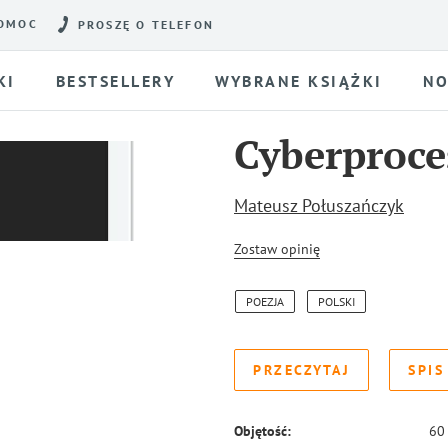
OMOC
PROSZĘ O TELEFON
KI
BESTSELLERY
WYBRANE KSIĄŻKI
NO
Cyberproce
Mateusz Połuszańczyk
Zostaw opinię
POEZJA
POLSKI
PRZECZYTAJ
SPIS
Objętość:
60