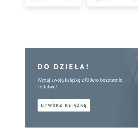
DO DZIEŁA!
Wydaj swoją książkę z Ridero bezpłatnie.
To łatwe!
UTWÓRZ KSIĄŻKĘ