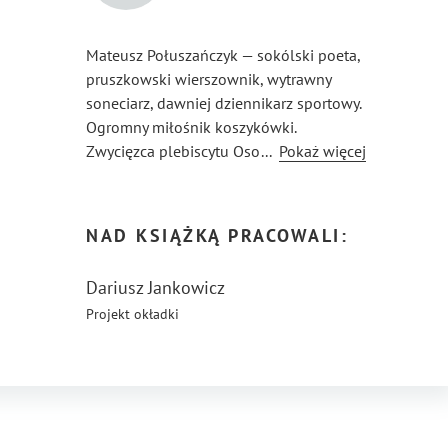
Mateusz Połuszańczyk — sokólski poeta,
pruszkowski wierszownik, wytrawny
soneciarz, dawniej dziennikarz sportowy.
Ogromny miłośnik koszykówki.
Zwycięzca plebiscytu Osobowość Roku
...
Pokaż więcej
2024 i Osobowość Roku 2025
w kategorii Kultura. Laureat II
Ogólnopolskiego Konkursu Literackiego
NAD KSIĄŻKĄ PRACOWALI:
im. Ryszarda Kornackiego. W poetyckim
dossier autora znajdziemy cztery
Dariusz Jankowicz
publikacje: „Frazy Księżyca”, „Soneciarnia”,
Projekt okładki
„Na łamach Czasu” oraz „WierszowAnki”.