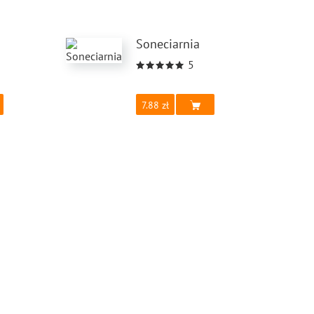
Soneciarnia
5
7.88