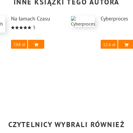
INNE KSIĄŻKI TEGO AUTORA
Na łamach Czasu
Cyberproces
5
7.88
12.6
CZYTELNICY WYBRALI RÓWNIEŻ