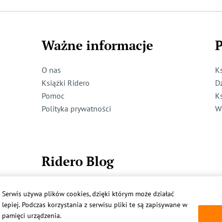
Ważne informacje
P
O nas
K
Książki Ridero
D
Pomoc
K
Polityka prywatności
W
Ridero Blog
Dzieci też mogą pisać!
Serwis używa plików cookies, dzięki którym może działać
Więcej
lepiej. Podczas korzystania z serwisu pliki te są zapisywane w
pamięci urządzenia.