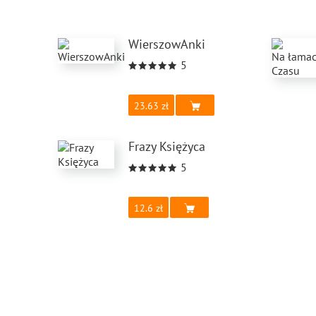
WierszowAnki
5
23.63
Frazy Księżyca
5
12.6