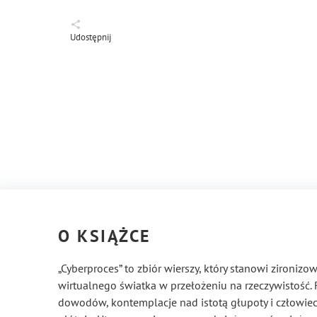
Udostępnij
O KSIĄŻCE
„Cyberproces” to zbiór wierszy, który stanowi zironi
wirtualnego światka w przełożeniu na rzeczywistość
dowodów, kontemplacje nad istotą głupoty i człowi