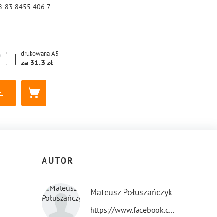
8-83-8455-406-7
drukowana
A5
za
31.3
AUTOR
Mateusz Połuszańczyk
https://www.facebook.com/profile.php?id=100009724776457