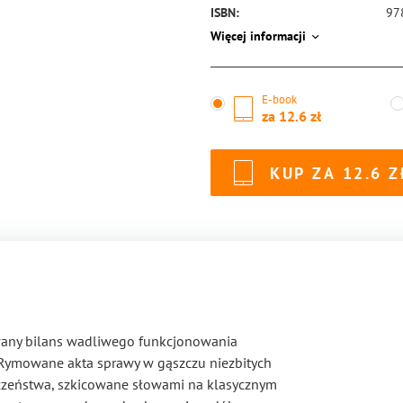
ISBN:
97
Więcej informacji
E-book
za
12.6
KUP ZA
12.6
zowany bilans wadliwego funkcjonowania
. Rymowane akta sprawy w gąszczu niezbitych
eczeństwa, szkicowane słowami na klasycznym