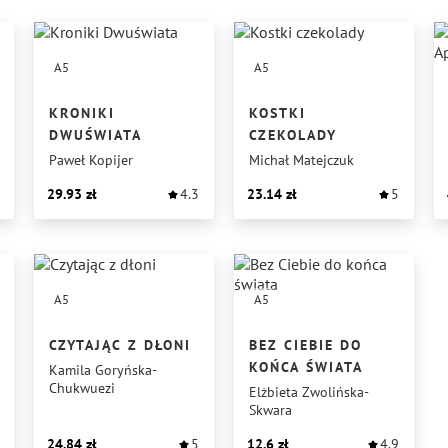
A5
A5
KRONIKI
KOSTKI
DWUŚWIATA
CZEKOLADY
Paweł Kopijer
Michał Matejczuk
29.93
4.3
23.14
5
A5
A5
CZYTAJĄC Z DŁONI
BEZ CIEBIE DO
KOŃCA ŚWIATA
Kamila Goryńska-
Chukwuezi
Elżbieta Zwolińska-
Skwara
24.84
5
12.6
4.9