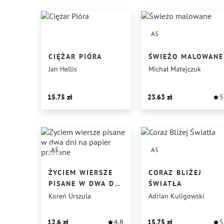
A5
CIĘŻAR PIÓRA
ŚWIEŻO MALOWANE
Jan Hellis
Michał Matejczuk
15.75
23.63
5
A5
A5
ŻYCIEM WIERSZE
CORAZ BLIŻEJ
PISANE W DWA DNI
ŚWIATŁA
NA PAPIER
Koreń Urszula
Adrian Kuligowski
PRZELANE
12.6
4.8
15.75
5