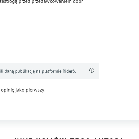
przestrogą przed przedawkowaniem dóbr
i daną publikację na platformie Riderò.
 opinię jako pierwszy!