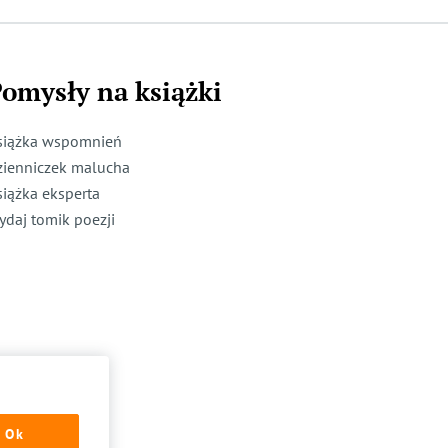
omysły na książki
siążka wspomnień
zienniczek malucha
siążka eksperta
ydaj tomik poezji
Ok