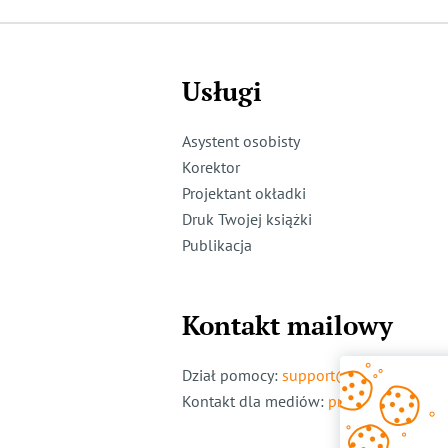
Usługi
Asystent osobisty
Korektor
Projektant okładki
Druk Twojej książki
Publikacja
Kontakt mailowy
Dział pomocy
:
support@ridero.pl
Kontakt dla mediów
:
pr@ridero.pl