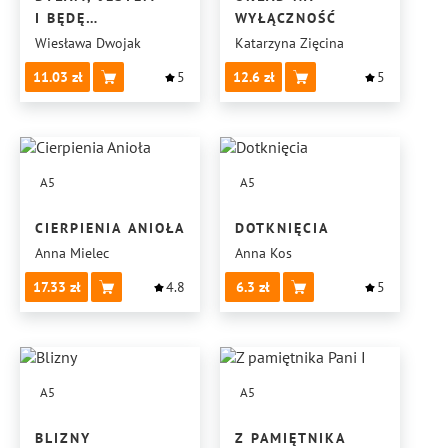
I BĘDĘ…
WYŁĄCZNOŚĆ
Wiesława Dwojak
Katarzyna Zięcina
11.03
5
12.6
5
A5
A5
CIERPIENIA ANIOŁA
DOTKNIĘCIA
Anna Mielec
Anna Kos
17.33
4.8
6.3
5
A5
A5
BLIZNY
Z PAMIĘTNIKA