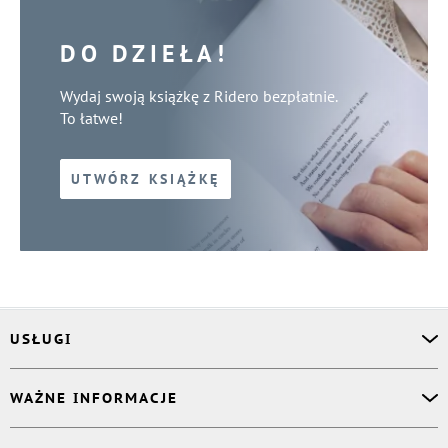
DO DZIEŁA!
Wydaj swoją książkę z Ridero bezpłatnie.
To łatwe!
UTWÓRZ KSIĄŻKĘ
USŁUGI
Asystent osobisty
WAŻNE INFORMACJE
Korektor
Projektant okładki
O nas