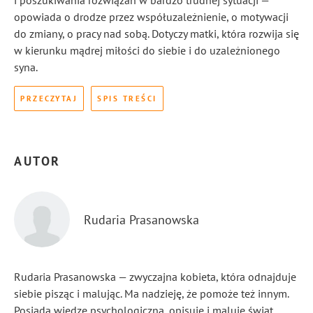
i poszukiwania rozwiązań w bardzo trudnej sytuacji —
opowiada o drodze przez współuzależnienie, o motywacji
do zmiany, o pracy nad sobą. Dotyczy matki, która rozwija się
w kierunku mądrej miłości do siebie i do uzależnionego
syna.
PRZECZYTAJ
SPIS TREŚCI
AUTOR
Rudaria Prasanowska
Rudaria Prasanowska — zwyczajna kobieta, która odnajduje
siebie pisząc i malując. Ma nadzieję, że pomoże też innym.
Posiada wiedzę psychologiczną, opisuje i maluje świat