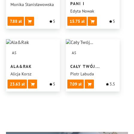
PANI I
Monika Stanisławowska
Edyta Nowak
7.88
5
15.75
5
A5
A5
ALA&RAK
CAŁY TWÓJ...
Alicja Korsz
Piotr Labuda
23.63
5
7.09
3.5