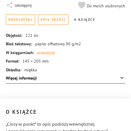
Udostępnij
Do moich ulubionych
PRZECZYTAJ
SPIS TREŚCI
O KSIĄŻCE
Objętość:
121
str.
Blok tekstowy:
papier offsetowy 90 g/m2
W księgarniach:
przeczytaj
Format:
145 × 205 mm
Okładka:
miękka
Więcej informacji
Rodzaj oprawy:
blok klejony
ISBN:
978-83-8221-387-4
O KSIĄŻCE
„Ciosy w punkt” to opis podróży wewnętrznej