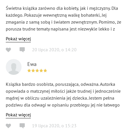
Świetna książka zarówno dla kobiety, jak i mężczyzny. Dla
każdego. Pokazuje wewnętrzną walkę bohaterki, Jej
zmagania z samą sobą i światem zewnętrznym. Pomimo, że
porusza trudne tematy napisana jest niezwykle lekko i z
humorem. Przeczytałam jednym tchem. Gorąco polecam!
Pokaż więcej
20 lipca 2020
,
o
14:20
Ewa
Książka bardzo osobista, poruszająca, odważna. Autorka
opowiada o matczynej miłości jakże trudnej i jednocześnie
mądrej w obliczu uzależnienia jej dziecka. Jestem pełna
podziwu dla odwagi w opisaniu przebiegu jej nie łatwego
życia, w obnażeniu jej uczuć z tym związanych. Ukazuje
Pokaż więcej
proces uzdrawiania i walki o siebie i dziecko. Autorka,
19 lipca 2020
,
o
15:23
podejmuje więc terapię by móc zrozumieć i znieść ból i