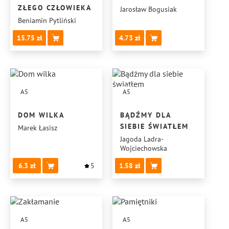
ZŁEGO CZŁOWIEKA
Jarosław Bogusiak
Beniamin Pytliński
15.75
4.73
A5
A5
DOM WILKA
BĄDŹMY DLA
SIEBIE ŚWIATŁEM
Marek Łasisz
Jagoda Ladra-
Wojciechowska
6.3
5
1.58
A5
A5