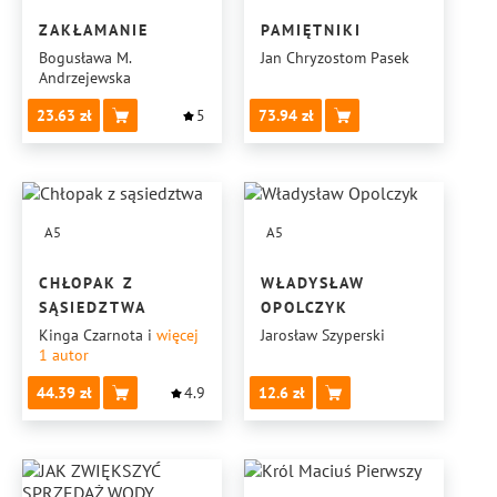
ZAKŁAMANIE
PAMIĘTNIKI
Bogusława M.
Jan Chryzostom Pasek
Andrzejewska
23.63
5
73.94
A5
A5
CHŁOPAK Z
WŁADYSŁAW
SĄSIEDZTWA
OPOLCZYK
Kinga Czarnota
i
więcej
Jarosław Szyperski
1
autor
44.39
4.9
12.6