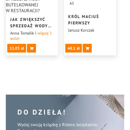
A5
KRÓL MACIUŚ
JAK ZWIĘKSZYĆ
PIERWSZY
SPRZEDAŻ WODY
Janusz Korczak
BUTELKOWANEJ
Anna Tomalik
i
więcej 1
autor
W RESTAURACJI?
11.03
48.1
DO DZIEŁA!
Wydaj swoją książkę z Ridero bezpłatnie.