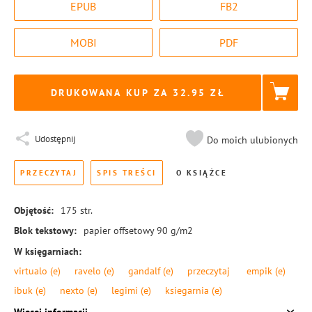
EPUB
FB2
MOBI
PDF
DRUKOWANA KUP ZA
32.95
Udostępnij
Do moich ulubionych
PRZECZYTAJ
SPIS TREŚCI
O KSIĄŻCE
Objętość:
175
str.
Blok tekstowy:
papier offsetowy 90 g/m2
W księgarniach:
virtualo
(e)
ravelo
(e)
gandalf
(e)
przeczytaj
empik
(e)
ibuk
(e)
nexto
(e)
legimi
(e)
ksiegarnia
(e)
Format:
145 × 205 mm