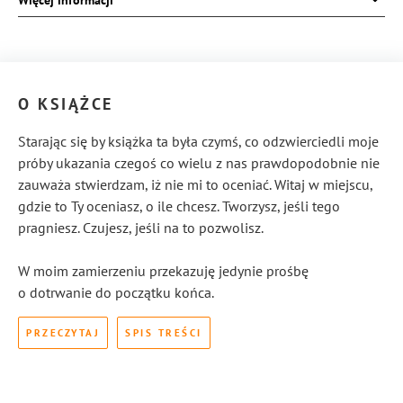
Więcej informacji
Okładka:
miękka
Rodzaj oprawy:
blok klejony
ISBN:
978-83-8104-121-8
O KSIĄŻCE
Starając się by książka ta była czymś, co odzwierciedli moje
próby ukazania czegoś co wielu z nas prawdopodobnie nie
zauważa stwierdzam, iż nie mi to oceniać. Witaj w miejscu,
gdzie to Ty oceniasz, o ile chcesz. Tworzysz, jeśli tego
pragniesz. Czujesz, jeśli na to pozwolisz.
W moim zamierzeniu przekazuję jedynie prośbę
o dotrwanie do początku końca.
PRZECZYTAJ
SPIS TREŚCI