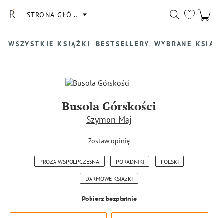
STRONA GŁÓWNA
WSZYSTKIE KSIĄŻKI
BESTSELLERY
WYBRANE KSIĄ
Busola Górskości
Szymon Maj
Zostaw opinię
PROZA WSPÓŁPCZESNA
PORADNIKI
POLSKI
DARMOWE KSIĄŻKI
Pobierz bezpłatnie