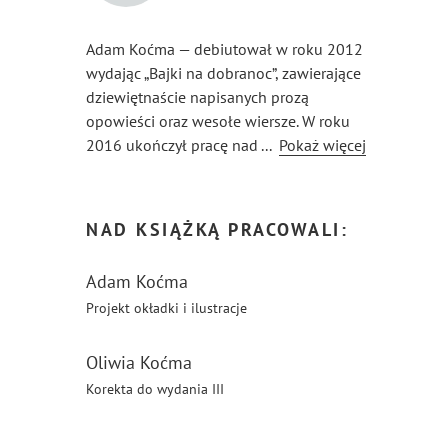
Adam Koćma — debiutował w roku 2012
wydając „Bajki na dobranoc”, zawierające
dziewiętnaście napisanych prozą
opowieści oraz wesołe wiersze. W roku
2016 ukończył pracę nad kolejną
...
Pokaż więcej
książką dla młodszych czytelników:
„Bajki i baśnie dla małych, dużych
i najmniejszych”. W roku 2019 światło
NAD KSIĄŻKĄ PRACOWALI:
dzienne ujrzał jego pierwszy zbiór
opowiadań, którego adresatem są starsi
Adam Koćma
czytelnicy, zatytułowany „Wczoraj i Dziś”.
Projekt okładki i ilustracje
W roku 2021 autor ukończył powieść
„Drzewo Wiecznego Snu”.
Oliwia Koćma
Korekta do wydania III