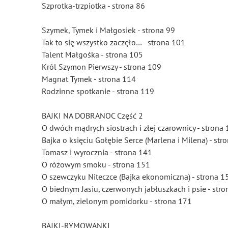
Szprotka-trzpiotka - strona 86
Szymek, Tymek i Małgosiek - strona 99
Tak to się wszystko zaczęło… - strona 101
Talent Małgośka - strona 105
Król Szymon Pierwszy - strona 109
Magnat Tymek - strona 114
Rodzinne spotkanie - strona 119
BAJKI NA DOBRANOC Część 2
O dwóch mądrych siostrach i złej czarownicy - strona
Bajka o księciu Gołębie Serce (Marlena i Milena) - str
Tomasz i wyrocznia - strona 141
O różowym smoku - strona 151
O szewczyku Niteczce (Bajka ekonomiczna) - strona 1
O biednym Jasiu, czerwonych jabłuszkach i psie - str
O małym, zielonym pomidorku - strona 171
BAJKI-RYMOWANKI