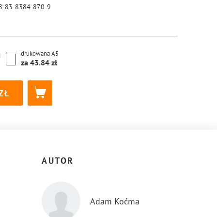
8-83-8384-870-9
drukowana
A5
za
43.84
AUTOR
Adam Koćma