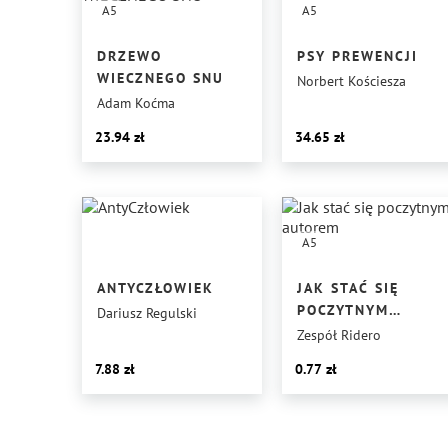
A5
A5
DRZEWO
PSY PREWENCJI
WIECZNEGO SNU
Norbert Kościesza
Adam Koćma
23.94
34.65
A5
ANTYCZŁOWIEK
JAK STAĆ SIĘ
POCZYTNYM
Dariusz Regulski
AUTOREM
Zespół Ridero
7.88
0.77