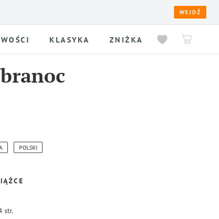
WEJDŹ
WOŚCI
KLASYKA
ZNIŻKA
obranoc
A
POLSKI
IĄŻCE
4
str.