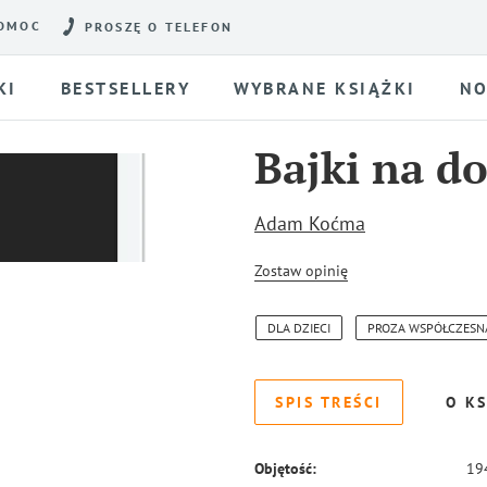
OMOC
PROSZĘ O TELEFON
KI
BESTSELLERY
WYBRANE KSIĄŻKI
NO
Bajki na d
Adam Koćma
Zostaw opinię
DLA DZIECI
PROZA WSPÓŁCZESN
SPIS TREŚCI
O KS
Objętość:
19