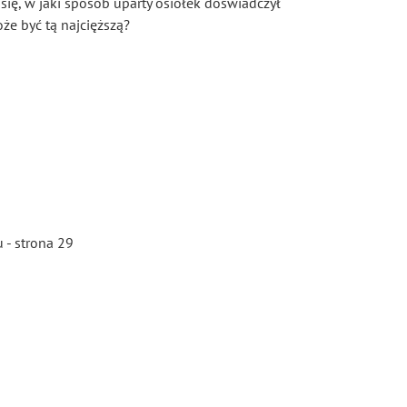
ię, w jaki sposób uparty osiołek doświadczył
że być tą najcięższą?
 - strona 29