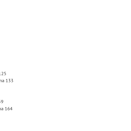
 125
ona 133
59
ona 164