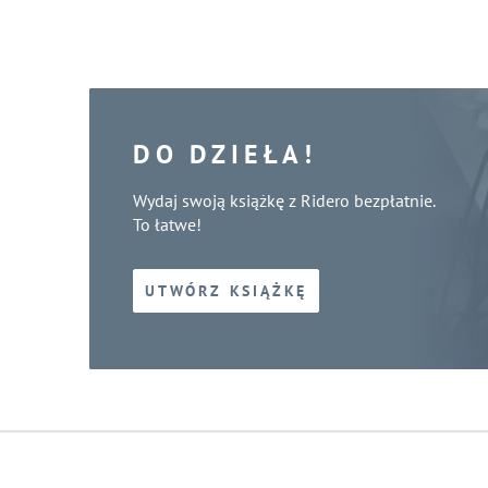
DO DZIEŁA!
Wydaj swoją książkę z Ridero bezpłatnie.
To łatwe!
UTWÓRZ KSIĄŻKĘ