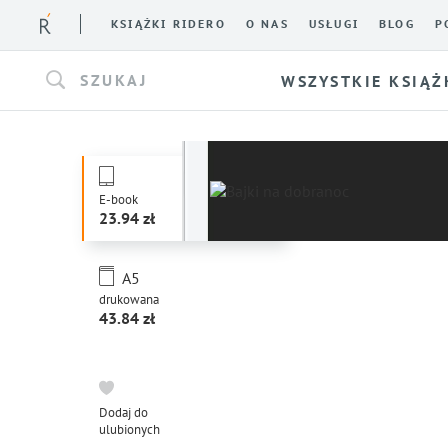
KSIĄŻKI RIDERO
O NAS
USŁUGI
BLOG
P
SZUKAJ
WSZYSTKIE KSIĄŻ
E-book
23.94
A5
drukowana
43.84
Dodaj do
ulubionych