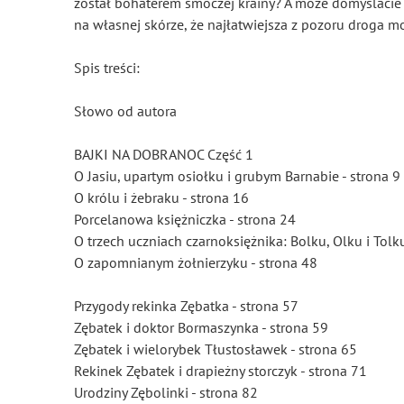
został bohaterem smoczej krainy? A może domyślacie s
na własnej skórze, że najłatwiejsza z pozoru droga mo
Spis treści:
Słowo od autora
BAJKI NA DOBRANOC Część 1
O Jasiu, upartym osiołku i grubym Barnabie - strona 9
O królu i żebraku - strona 16
Porcelanowa księżniczka - strona 24
O trzech uczniach czarnoksiężnika: Bolku, Olku i Tolku
O zapomnianym żołnierzyku - strona 48
Przygody rekinka Zębatka - strona 57
Zębatek i doktor Bormaszynka - strona 59
Zębatek i wielorybek Tłustosławek - strona 65
Rekinek Zębatek i drapieżny storczyk - strona 71
Urodziny Zębolinki - strona 82