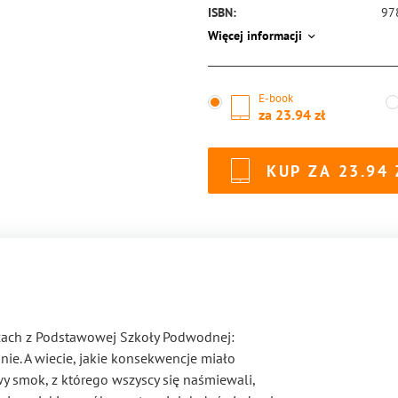
ISBN:
97
Więcej informacji
E-book
za
23.94
KUP ZA
23.94
iołach z Podstawowej Szkoły Podwodnej:
nie. A wiecie, jakie konsekwencje miało
 smok, z którego wszyscy się naśmiewali,