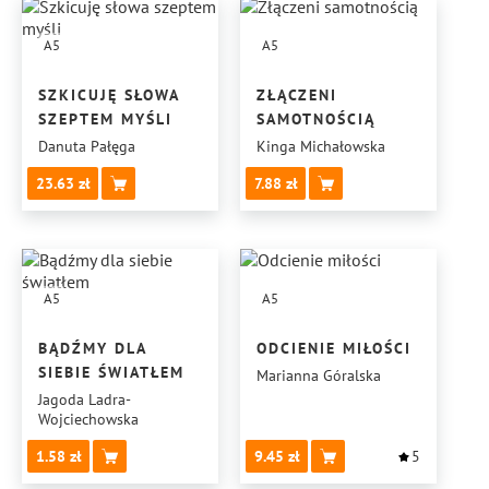
A5
A5
SZKICUJĘ SŁOWA
ZŁĄCZENI
SZEPTEM MYŚLI
SAMOTNOŚCIĄ
Danuta Pałęga
Kinga Michałowska
23.63
7.88
A5
A5
BĄDŹMY DLA
ODCIENIE MIŁOŚCI
SIEBIE ŚWIATŁEM
Marianna Góralska
Jagoda Ladra-
Wojciechowska
1.58
9.45
5