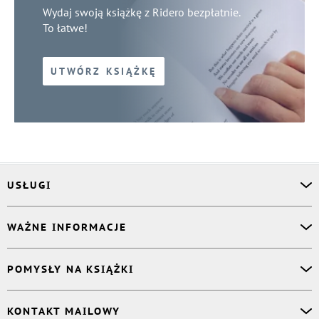
Wydaj swoją książkę z Ridero bezpłatnie.
To łatwe!
UTWÓRZ KSIĄŻKĘ
USŁUGI
Asystent osobisty
WAŻNE INFORMACJE
Korektor
Projektant okładki
O nas
POMYSŁY NA KSIĄŻKI
Druk Twojej książki
Książki Ridero
Publikacja
Pomoc
Książka wspomnień
KONTAKT MAILOWY
Polityka prywatności
Dzienniczek malucha