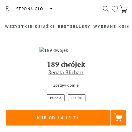
STRONA GŁÓWNA
WSZYSTKIE KSIĄŻKI
BESTSELLERY
WYBRANE KSIĄ
189 dwójek
Renata Blicharz
Zostaw opinię
POEZJA
POLSKI
KUP OD 14.18