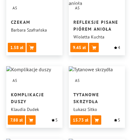
A5
A5
CZEKAM
REFLEKSJE PISANE
PIÓREM ANIOŁA
Barbara Szafrańska
Wioletta Kuchta
1.58
9.45
4
A5
A5
KOMPLIKACJE
TYTANOWE
DUSZY
SKRZYDŁA
Klaudia Dudek
Łukasz Sitko
7.88
5
15.73
5