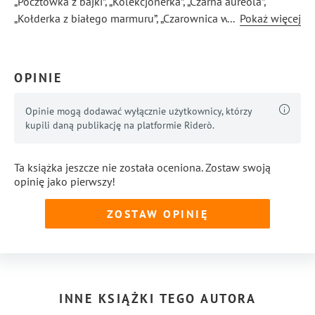
„Pocztówka z bajki”, „Kolekcjonerka”, „Czarna aureola”,
„Kołderka z białego marmuru”, „Czarownica w sypialni”.
...
Pokaż więcej
Od 2019 r. członek Związku Literatów Polskich.
OPINIE
Opinie mogą dodawać wyłącznie użytkownicy, którzy
kupili daną publikację na platformie Riderò.
Ta książka jeszcze nie została oceniona. Zostaw swoją
opinię jako pierwszy!
ZOSTAW OPINIĘ
INNE KSIĄŻKI TEGO AUTORA