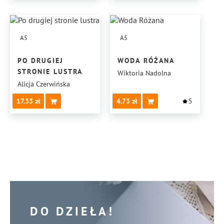
A5
A5
PO DRUGIEJ
WODA RÓŻANA
STRONIE LUSTRA
Wiktoria Nadolna
Alicja Czerwińska
17.33
4.73
5
DO DZIEŁA!