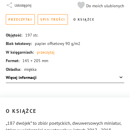
Udostępnij
Do moich ulubionych
PRZECZYTAJ
SPIS TREŚCI
O KSIĄŻCE
Objętość:
197
str.
Blok tekstowy:
papier offsetowy 90 g/m2
W księgarniach:
przeczytaj
Format:
145 × 205 mm
Okładka:
miękka
Więcej informacji
Rodzaj oprawy:
blok klejony
ISBN:
978-83-8155-967-6
O KSIĄŻCE
„187 dwójek” to zbiór poetyckich, dwuwersowych miniatur,