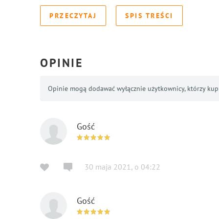
PRZECZYTAJ
SPIS TREŚCI
OPINIE
Opinie mogą dodawać wyłącznie użytkownicy, którzy kupil
Gość
30 maja 2021
,
o
04:22
Gość