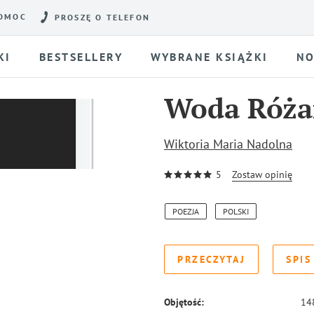
OMOC
PROSZĘ O TELEFON
KI
BESTSELLERY
WYBRANE KSIĄŻKI
NO
Woda Róża
Wiktoria Maria Nadolna
5
Zostaw opinię
POEZJA
POLSKI
PRZECZYTAJ
SPIS
Objętość:
14