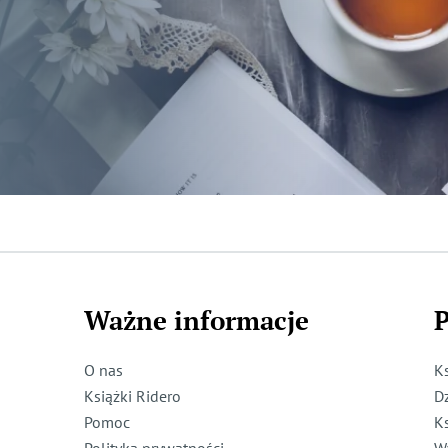
Ważne informacje
P
O nas
K
Książki Ridero
D
Pomoc
K