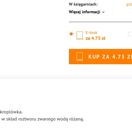
W księgarniach:
prz
Więcej informacji
ISBN:
97
E-book
za
4.73
KUP ZA
4.73
 kroplówka.
k w skład roztworu zwanego wodą różaną.