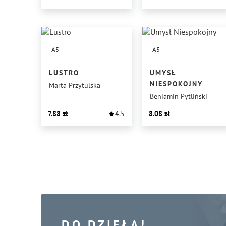
A5
A5
LUSTRO
UMYSŁ
NIESPOKOJNY
Marta Przytulska
Beniamin Pytliński
7.88
4.5
8.08
DO DZIEŁA!