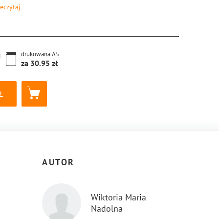
eczytaj
8-83-8155-970-6
drukowana
A5
za
30.95
AUTOR
Wiktoria Maria
Nadolna