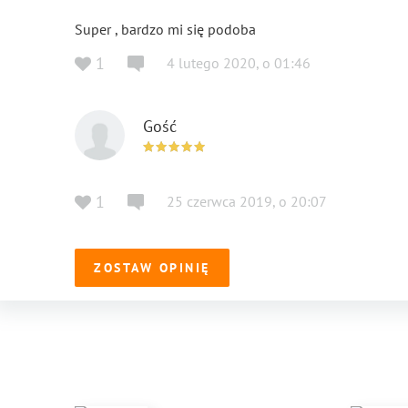
Super , bardzo mi się podoba
1
4 lutego 2020
,
o
01:46
Gość
1
25 czerwca 2019
,
o
20:07
ZOSTAW OPINIĘ