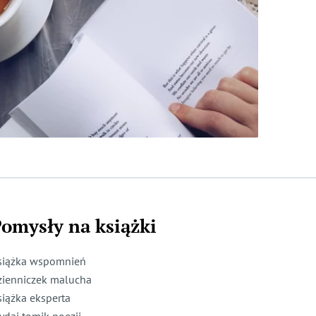
omysły na książki
siążka wspomnień
zienniczek malucha
siążka eksperta