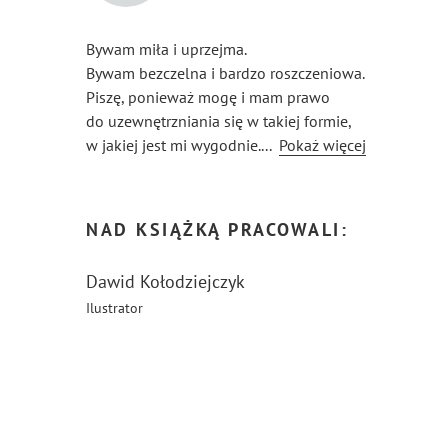
Bywam miła i uprzejma.
Bywam bezczelna i bardzo roszczeniowa.
Piszę, ponieważ mogę i mam prawo
do uzewnętrzniania się w takiej formie,
w jakiej jest mi wygodnie.
...
Pokaż więcej
Moi czytelnicy są wyjątkowi, a ja ich
cenię i dbam o nich jak o największy
skarb.
NAD KSIĄŻKĄ PRACOWALI:
Dawid Kołodziejczyk
Ilustrator