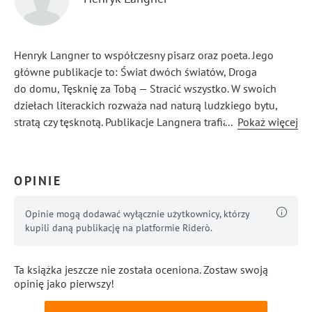
Henryk Langner to współczesny pisarz oraz poeta. Jego
główne publikacje to: Świat dwóch światów, Droga
do domu, Tęsknię za Tobą — Stracić wszystko. W swoich
dziełach literackich rozważa nad naturą ludzkiego bytu,
stratą czy tęsknotą. Publikacje Langnera trafiają do zbiorów
...
Pokaż więcej
Biblioteki Narodowej i Polona, dzięki czemu są dostępne
dla badaczy literatury współczesnej.
OPINIE
Opinie mogą dodawać wyłącznie użytkownicy, którzy
kupili daną publikację na platformie Riderò.
Ta książka jeszcze nie została oceniona. Zostaw swoją
opinię jako pierwszy!