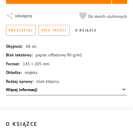
Udostępnij
Do moich ulubionych
PRZECZYTAJ
SPIS TREŚCI
O KSIĄŻCE
Objętość:
68
str.
Blok tekstowy:
papier offsetowy 90 g/m2
Format:
145 × 205 mm
Okładka:
miękka
Rodzaj oprawy:
blok klejony
Więcej informacji
ISBN:
978-83-8455-057-1
O KSIĄŻCE