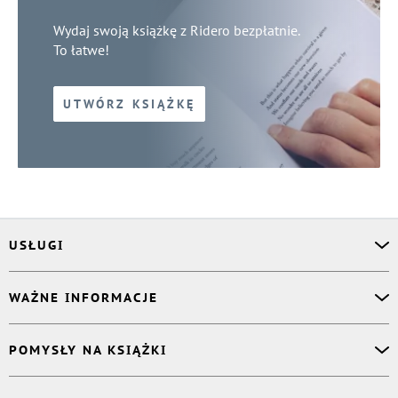
Wydaj swoją książkę z Ridero bezpłatnie.
To łatwe!
UTWÓRZ KSIĄŻKĘ
USŁUGI
Asystent osobisty
WAŻNE INFORMACJE
Korektor
Projektant okładki
O nas
POMYSŁY NA KSIĄŻKI
Druk Twojej książki
Książki Ridero
Publikacja
Pomoc
Książka wspomnień