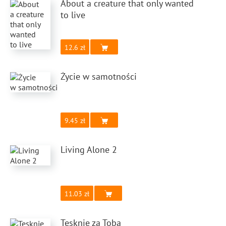
About a creature that only wanted
to live
12.6
Życie w samotności
9.45
Living Alone 2
11.03
Tęsknię za Tobą