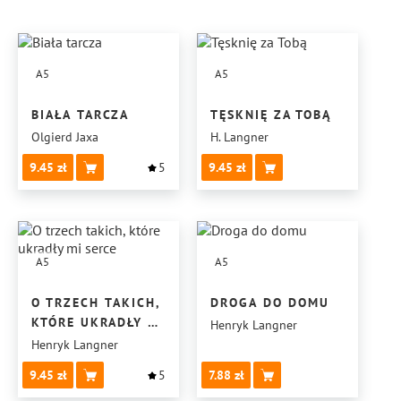
A5
A5
BIAŁA TARCZA
TĘSKNIĘ ZA TOBĄ
Olgierd Jaxa
H. Langner
9.45
5
9.45
A5
A5
O TRZECH TAKICH,
DROGA DO DOMU
KTÓRE UKRADŁY MI
Henryk Langner
SERCE
Henryk Langner
9.45
5
7.88