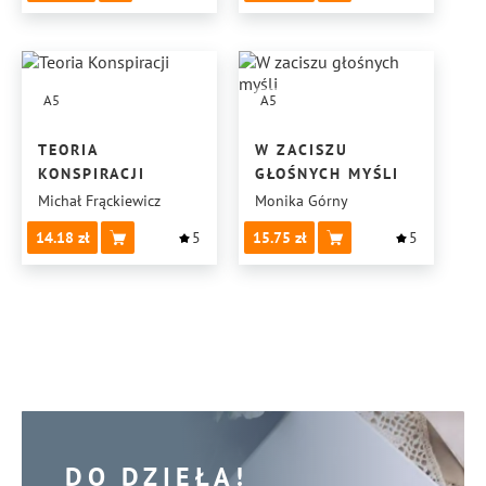
A5
A5
TEORIA
W ZACISZU
KONSPIRACJI
GŁOŚNYCH MYŚLI
Michał Frąckiewicz
Monika Górny
14.18
5
15.75
5
DO DZIEŁA!