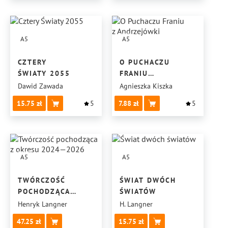
A5
A5
CZTERY
O PUCHACZU
ŚWIATY 2055
FRANIU
Z ANDRZEJÓWKI
Dawid Zawada
Agnieszka Kiszka
15.75
5
7.88
5
A5
A5
TWÓRCZOŚĆ
ŚWIAT DWÓCH
POCHODZĄCA
ŚWIATÓW
Z OKRESU 2024—
Henryk Langner
H. Langner
2026
47.25
15.75