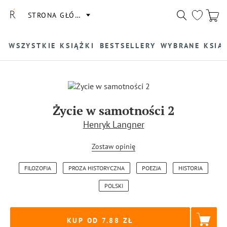
STRONA GŁÓWNA
WSZYSTKIE KSIĄŻKI
BESTSELLERY
WYBRANE KSIĄ
Życie w samotności 2
Henryk Langner
Zostaw opinię
FILOZOFIA
PROZA HISTORYCZNA
POEZJA
HISTORIA
POLSKI
KUP OD 7.88