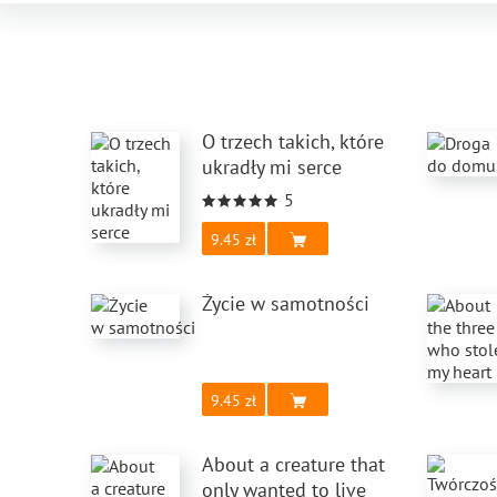
O trzech takich, które
ukradły mi serce
5
9.45
Życie w samotności
9.45
About a creature that
only wanted to live