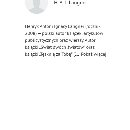
H. A. I. Langner
Henryk Antoni Ignacy Langner (rocznik
2008) — polski autor książek, artykułów
publicystycznych oraz wierszy. Autor
książki „Świat dwóch światów” oraz
książki „Tęsknię za Tobą” (2024 rok). Jako
...
Pokaż więcej
autor dzieł literackich zadebiutował
w 2024 roku. Jego twórczość jest
związana z tematyką historyczną,
fantastyczną i romantyczną. Pasjonuje się
obliczami epok literackich, historią (XX
i XXI w. oraz nowożytnymi cywilizacjami
pozaeuropejskimi) i polityką.