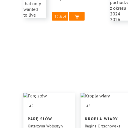
12.6
A5
A5
PARĘ SŁÓW
KROPLA WIARY
Katarzyna Wołoszyn
Regina Orzechowska