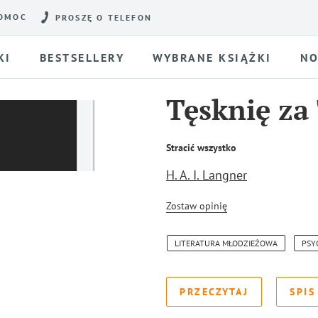
OMOC
PROSZĘ O TELEFON
KI
BESTSELLERY
WYBRANE KSIĄŻKI
NO
Tęsknię za
Stracić wszystko
H. A. I. Langner
Zostaw opinię
LITERATURA MŁODZIEŻOWA
PSY
PRZECZYTAJ
SPIS