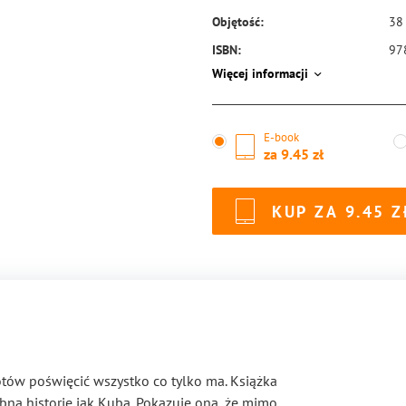
Objętość:
38
ISBN:
97
Więcej informacji
E-book
za
9.45
KUP ZA
9.45
otów poświęcić wszystko co tylko ma. Książka
bną historię jak Kuba. Pokazuje ona, że mimo