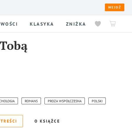
WEJDŹ
WOŚCI
KLASYKA
ZNIŻKA
 Tobą
CHOLOGIA
ROMANS
PROZA WSPÓŁCZESNA
POLSKI
 TREŚCI
O KSIĄŻCE