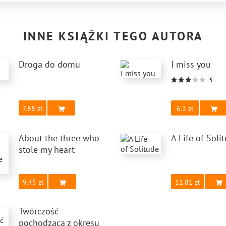
INNE KSIĄŻKI TEGO AUTORA
Droga do domu
I miss you
3
7.88
6.3
About the three who
A Life of Soli
stole my heart
9.45
11.81
Twórczość
pochodząca z okresu