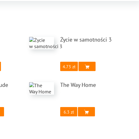
Życie w samotności 3
4.73
tude
The Way Home
6.3