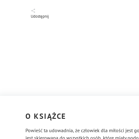
Udostępnij
O KSIĄŻCE
Powieść ta udowadnia, że człowiek dla miłości jest g
jest skierowana do wszystkich osób, które miały podo