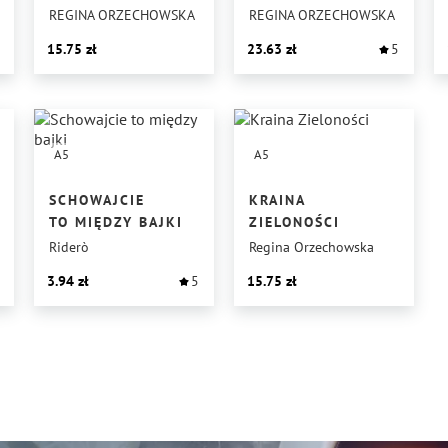
LITERACKIEGO
REGINA ORZECHOWSKA
REGINA ORZECHOWSKA
NA WYSPIE
15.75
23.63
5
1964 — 2022
A5
A5
SCHOWAJCIE
KRAINA
TO MIĘDZY BAJKI
ZIELONOŚCI
Riderò
Regina Orzechowska
3.94
5
15.75