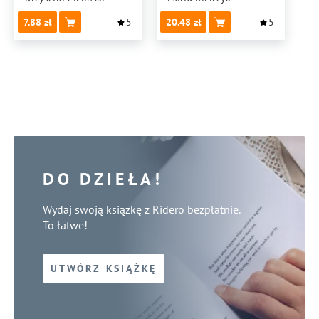
7.88
5
20.48
5
DO DZIEŁA!
Wydaj swoją książkę z Ridero bezpłatnie.
To łatwe!
UTWÓRZ KSIĄŻKĘ