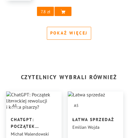
7.8
POKAŻ WIĘCEJ
CZYTELNICY WYBRALI RÓWNIEŻ
A5
A5
CHATGPT:
ŁATWA SPRZEDAŻ
POCZĄTEK
Emilian Wojda
LITERACKIEJ
Michał Walendowski