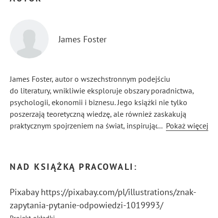
James Foster
James Foster, autor o wszechstronnym podejściu
do literatury, wnikliwie eksploruje obszary poradnictwa,
psychologii, ekonomii i biznesu. Jego książki nie tylko
poszerzają teoretyczną wiedzę, ale również zaskakują
praktycznym spojrzeniem na świat, inspirując czytelników
...
Pokaż więcej
do refleksji i podejmowania konkretnych działań. Foster
doskonale łączy głęboką wiedzę z przystępnym stylem,
tworząc treści, które nie tylko kształcą, ale również
NAD KSIĄŻKĄ PRACOWALI:
mobilizują do pozytywnych zmian.
Pixabay https://pixabay.com/pl/illustrations/znak-
zapytania-pytanie-odpowiedzi-1019993/