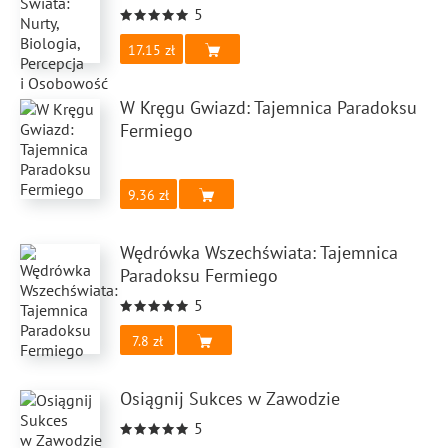
5
17.15
W Kręgu Gwiazd: Tajemnica Paradoksu
Fermiego
9.36
Wędrówka Wszechświata: Tajemnica
Paradoksu Fermiego
5
7.8
Osiągnij Sukces w Zawodzie
5