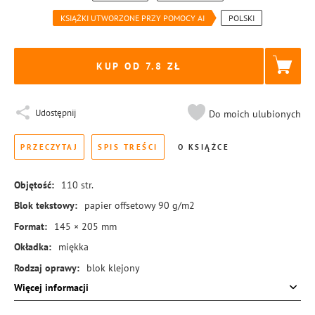
KSIĄŻKI UTWORZONE PRZY POMOCY AI
POLSKI
KUP OD 7.8
Udostępnij
Do moich ulubionych
PRZECZYTAJ
SPIS TREŚCI
O KSIĄŻCE
Objętość:
110
str.
Blok tekstowy:
papier offsetowy 90 g/m2
Format:
145 × 205 mm
Okładka:
miękka
Rodzaj oprawy:
blok klejony
Więcej informacji
ISBN:
978-83-8369-563-1