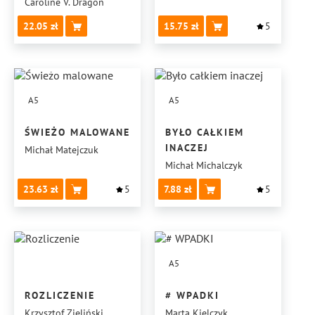
POZIOM 15—10
Caroline V. Dragon
22.05
15.75
5
A5
A5
ŚWIEŻO MALOWANE
BYŁO CAŁKIEM
INACZEJ
Michał Matejczuk
Michał Michalczyk
23.63
5
7.88
5
A5
ROZLICZENIE
# WPADKI
Krzysztof Zieliński
Marta Kielczyk