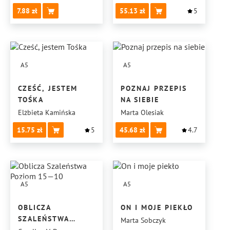
REWOLUCJI
7.88
55.13
5
I KOŃCA PISARZY?
A5
A5
CZEŚĆ, JESTEM
POZNAJ PRZEPIS
TOŚKA
NA SIEBIE
Elżbieta Kamińska
Marta Olesiak
15.75
5
45.68
4.7
A5
A5
OBLICZA
ON I MOJE PIEKŁO
SZALEŃSTWA
Marta Sobczyk