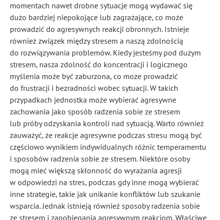
momentach na
wet
drobne sytuacje mogą wydawać się
dużo bardziej niepokojące lub zagrażające, co może
prowadzić do agresywnych reakcji obronnych. Istnieje
również związek między stresem a naszą zdolnością
do rozwiązywania problemów. Kiedy jesteśmy pod dużym
stresem, nasza zdolność do koncentracji i logicznego
myślenia może być zaburzona, co może prowadzić
do frustracji i bezradności wobec sytuacji. W takich
przypadkach jednostka może wybierać agresywne
zachowania jako sposób radzenia sobie ze stresem
lub próby odzyskania kontroli nad sytuacją. Warto również
zauważyć, że reakcje agresywne podczas stresu mogą być
częściowo wynikiem indywidualnych różnic temperamentu
i sposobów radzenia sobie ze stresem. Niektóre osoby
mogą mieć większą skłonność do wyrażania agresji
w odpowiedzi na stres, podczas gdy inne mogą wybierać
inne strategie, takie jak unikanie konfliktów lub szukanie
wsparcia. Jednak istnieją również sposoby radzenia sobie
ze stresem i zapobiegania agresywnym reakcjom. Właściwe