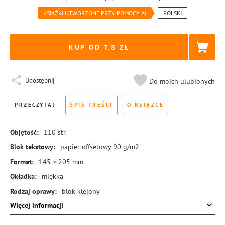
KSIĄŻKI UTWORZONE PRZY POMOCY AI
POLSKI
KUP OD 7.8
Udostępnij
Do moich ulubionych
PRZECZYTAJ
SPIS TREŚCI
O KSIĄŻCE
Objętość:
110
str.
Blok tekstowy:
papier offsetowy 90 g/m2
Format:
145 × 205 mm
Okładka:
miękka
Rodzaj oprawy:
blok klejony
Więcej informacji
ISBN:
978-83-8369-563-1