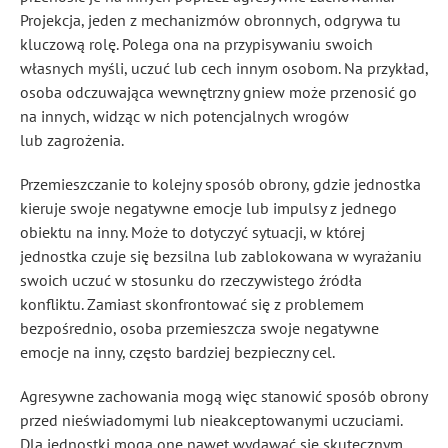
Projekcja, jeden z mechanizmów obronnych, odgrywa tu
kluczową rolę. Polega ona na przypisywaniu swoich
własnych myśli, uczuć lub cech innym osobom. Na przykład,
osoba odczuwająca wewnętrzny gniew może przenosić go
na innych, widząc w nich potencjalnych wrogów
lub zagrożenia.
Przemieszczanie to kolejny sposób obrony, gdzie jednostka
kieruje swoje negatywne emocje lub impulsy z jednego
obiektu na inny. Może to dotyczyć sytuacji, w której
jednostka czuje się bezsilna lub zablokowana w wyrażaniu
swoich uczuć w stosunku do rzeczywistego źródła
konfliktu. Zamiast skonfrontować się z problemem
bezpośrednio, osoba przemieszcza swoje negatywne
emocje na inny, często bardziej bezpieczny cel.
Agresywne zachowania mogą więc stanowić sposób obrony
przed nieświadomymi lub nieakceptowanymi uczuciami.
Dla jednostki mogą one na
wet
wydawać się skutecznym