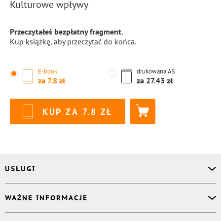
Kulturowe wpływy
Przeczytałeś bezpłatny fragment.
Kup książkę, aby przeczytać do końca.
E-book
drukowana
A5
za
7.8
za
27.43
KUP ZA
7.8
USŁUGI
Asystent osobisty
WAŻNE INFORMACJE
Korektor
Projektant okładki
O nas