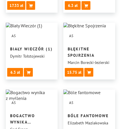
17.33
6.3
A5
A5
BIAŁY WIECZÓR (1)
BŁĘKITNE
SPOJRZENIA
Dymitr Tołstojewski
Marcin Borecki-Jezierski
6.3
15.75
A5
A5
BOGACTWO
BÓLE FANTOMOWE
WYNIKA
Elizabeth Maziakowska
Z MYŚLENIA