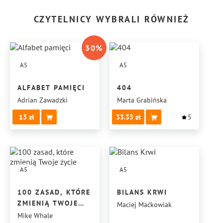
CZYTELNICY WYBRALI RÓWNIEŻ
30
%
A5
A5
ALFABET PAMIĘCI
404
Adrian Zawadzki
Marta Grabińska
13
33.33
5
A5
A5
100 ZASAD, KTÓRE
BILANS KRWI
ZMIENIĄ TWOJE
Maciej Maćkowiak
ŻYCIE
Mike Whale