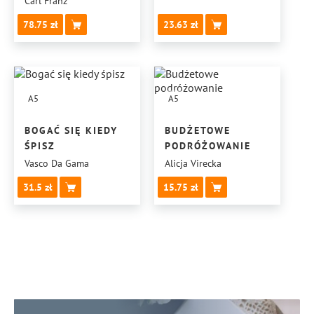
Carl Franz
78.75
23.63
A5
A5
BOGAĆ SIĘ KIEDY
BUDŻETOWE
ŚPISZ
PODRÓŻOWANIE
Vasco Da Gama
Alicja Virecka
31.5
15.75