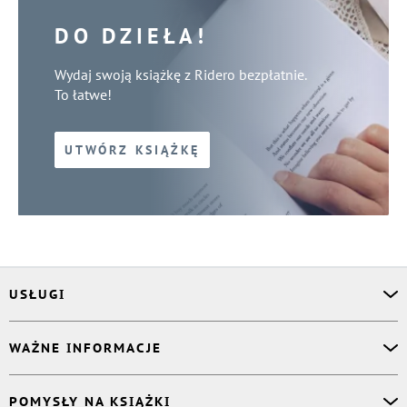
DO DZIEŁA!
Wydaj swoją książkę z Ridero bezpłatnie.
To łatwe!
UTWÓRZ KSIĄŻKĘ
USŁUGI
Asystent osobisty
WAŻNE INFORMACJE
Korektor
Projektant okładki
O nas
POMYSŁY NA KSIĄŻKI
Druk Twojej książki