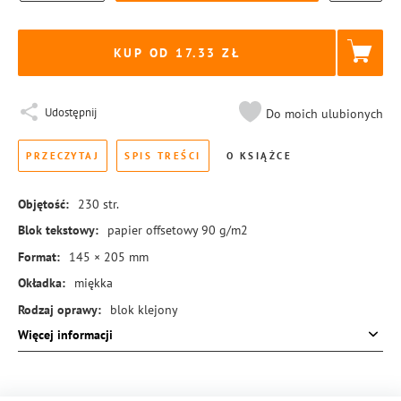
KUP OD 17.33
Udostępnij
Do moich ulubionych
PRZECZYTAJ
SPIS TREŚCI
O KSIĄŻCE
Objętość:
230
str.
Blok tekstowy:
papier offsetowy 90 g/m2
Format:
145 × 205 mm
Okładka:
miękka
Rodzaj oprawy:
blok klejony
Więcej informacji
ISBN:
978-83-8455-563-7