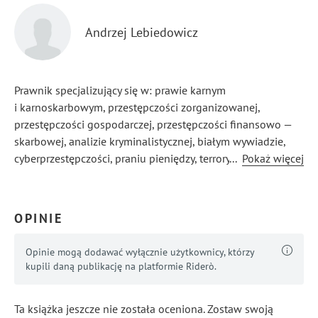
Andrzej Lebiedowicz
Prawnik specjalizujący się w: prawie karnym
i karnoskarbowym, przestępczości zorganizowanej,
przestępczości gospodarczej, przestępczości finansowo —
skarbowej, analizie kryminalistycznej, białym wywiadzie,
cyberprzestępczości, praniu pieniędzy, terroryzmie,
...
Pokaż więcej
wywiadzie gospodarczym, poważnej przestępczości
przeciwko życiu i zdrowiu, fałszowaniu pieniędzy, walutach
cyfrowych, suicydologii.
OPINIE
Opinie mogą dodawać wyłącznie użytkownicy, którzy
kupili daną publikację na platformie Riderò.
Ta książka jeszcze nie została oceniona. Zostaw swoją