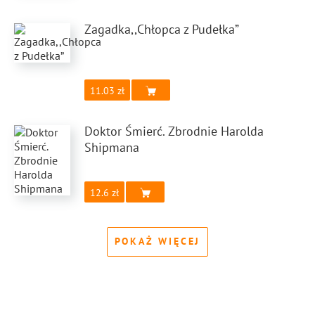
Zagadka,,Chłopca z Pudełka”
11.03
Doktor Śmierć. Zbrodnie Harolda
Shipmana
12.6
POKAŻ WIĘCEJ