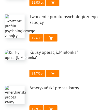
11.03
Tworzenie profilu psychologicznego
zabójcy
12.6
Kulisy operacji,,Mielonka”
15.75
Amerykański proces karny
18.9