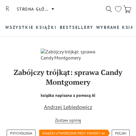
STRONA GŁÓWNA
WSZYSTKIE KSIĄŻKI
BESTSELLERY
WYBRANE KSIĄ
Zabójczy trójkąt: sprawa Candy
Montgomery
książka napisana z pomocą AI
Andrzej Lebiedowicz
Zostaw opinię
PSYCHOLOGIA
KSIĄŻKI UTWORZONE PRZY POMOCY AI
POLSKI