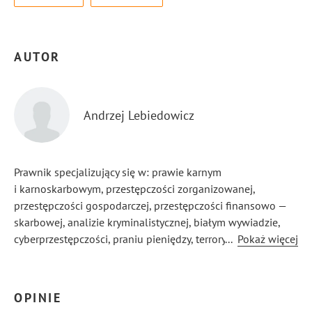
AUTOR
Andrzej Lebiedowicz
Prawnik specjalizujący się w: prawie karnym
i karnoskarbowym, przestępczości zorganizowanej,
przestępczości gospodarczej, przestępczości finansowo —
skarbowej, analizie kryminalistycznej, białym wywiadzie,
cyberprzestępczości, praniu pieniędzy, terroryzmie,
...
Pokaż więcej
wywiadzie gospodarczym, poważnej przestępczości
przeciwko życiu i zdrowiu, fałszowaniu pieniędzy, walutach
cyfrowych, suicydologii.
OPINIE