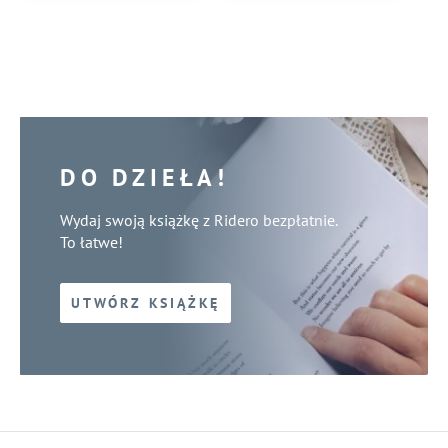
DO DZIEŁA!
Wydaj swoją książkę z Ridero bezpłatnie.
To łatwe!
UTWÓRZ KSIĄŻKĘ