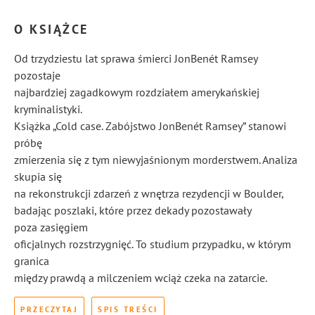
O KSIĄŻCE
Od trzydziestu lat sprawa śmierci JonBenét Ramsey
pozostaje
najbardziej zagadkowym rozdziałem amerykańskiej
kryminalistyki.
Książka „Cold case. Zabójstwo JonBenét Ramsey” stanowi
próbę
zmierzenia się z tym niewyjaśnionym morderstwem. Analiza
skupia się
na rekonstrukcji zdarzeń z wnętrza rezydencji w Boulder,
badając poszlaki, które przez dekady pozostawały
poza zasięgiem
oficjalnych rozstrzygnięć. To studium przypadku, w którym
granica
między prawdą a milczeniem wciąż czeka na zatarcie.
PRZECZYTAJ
SPIS TREŚCI