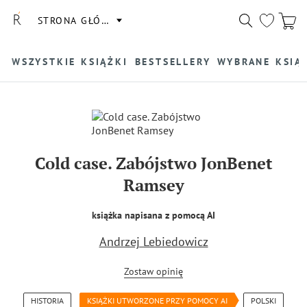
STRONA GŁÓWNA
WSZYSTKIE KSIĄŻKI
BESTSELLERY
WYBRANE KSIĄ
Cold case. Zabójstwo JonBenet
Ramsey
książka napisana z pomocą AI
Andrzej Lebiedowicz
Zostaw opinię
HISTORIA
KSIĄŻKI UTWORZONE PRZY POMOCY AI
POLSKI