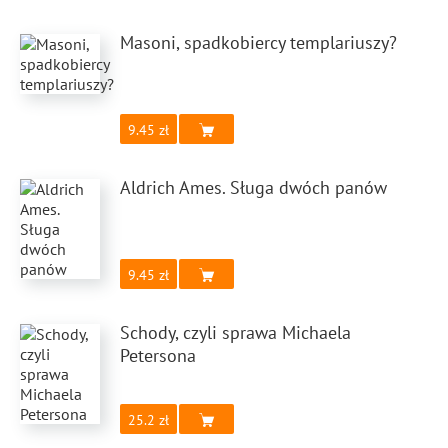
Masoni, spadkobiercy templariuszy?
9.45
Aldrich Ames. Sługa dwóch panów
9.45
Schody, czyli sprawa Michaela
Petersona
25.2