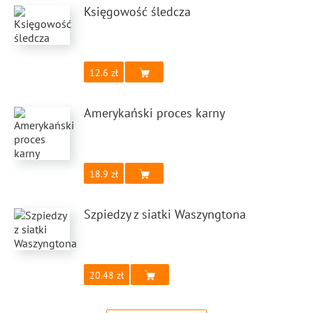
Księgowość śledcza
12.6
Amerykański proces karny
18.9
Szpiedzy z siatki Waszyngtona
20.48