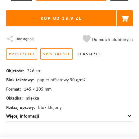
KUP OD 18.9
Udostępnij
Do moich ulubionych
PRZECZYTAJ
SPIS TREŚCI
O KSIĄŻCE
Objętość:
226
str.
Blok tekstowy:
papier offsetowy 90 g/m2
Format:
145 × 205 mm
Okładka:
miękka
Rodzaj oprawy:
blok klejony
Więcej informacji
ISBN:
978-83-8455-565-1