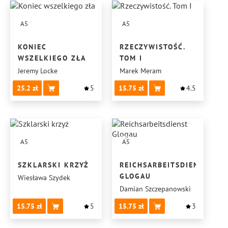
A5
A5
KONIEC
RZECZYWISTOŚĆ.
WSZELKIEGO ZŁA
TOM I
Jeremy Locke
Marek Meram
25.2
5
15.75
4.5
A5
A5
SZKLARSKI KRZYŻ
REICHSARBEITSDIENST
GLOGAU
Wiesława Szydek
Damian Szczepanowski
15.75
5
15.75
3