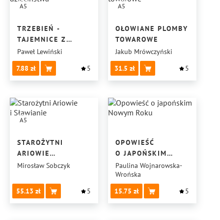
A5
A5
TRZEBIEŃ -
OŁOWIANE PLOMBY
TAJEMNICE Z
TOWAROWE
DZIECIŃSTWA
Paweł Lewiński
Jakub Mrówczyński
7.88
5
31.5
5
A5
STAROŻYTNI
OPOWIEŚĆ
ARIOWIE
O JAPOŃSKIM
I SŁAWIANIE
NOWYM ROKU
Mirosław Sobczyk
Paulina Wojnarowska-
Wrońska
55.13
5
15.75
5