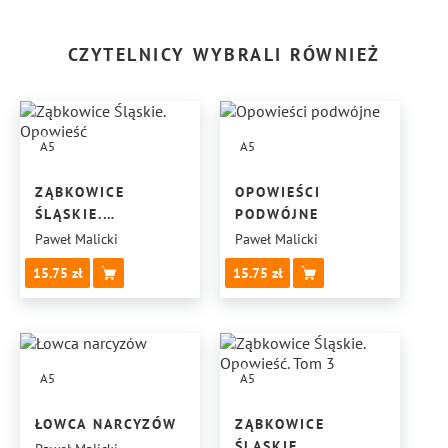
CZYTELNICY WYBRALI RÓWNIEŻ
A5
A5
ZĄBKOWICE
OPOWIEŚCI
ŚLĄSKIE.
PODWÓJNE
OPOWIEŚĆ
Paweł Malicki
Paweł Malicki
15.75
15.75
A5
A5
ŁOWCA NARCYZÓW
ZĄBKOWICE
ŚLĄSKIE.