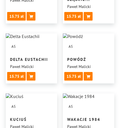
Paweł Malicki
OPOWIEŚĆ. TOM 3
Paweł Malicki
15.75
15.75
A5
A5
DELTA EUSTACHII
POWÓDŹ
Paweł Malicki
Paweł Malicki
15.75
15.75
A5
A5
KUCIUŚ
WAKACJE 1984
Paweł Malicki
Paweł Malicki