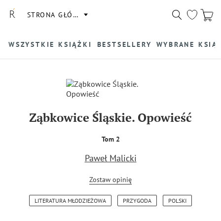
STRONA GŁÓWNA
WSZYSTKIE KSIĄŻKI
BESTSELLERY
WYBRANE KSIĄ
Ząbkowice Śląskie. Opowieść
Tom 2
Paweł Malicki
Zostaw opinię
LITERATURA MŁODZIEŻOWA
PRZYGODA
POLSKI