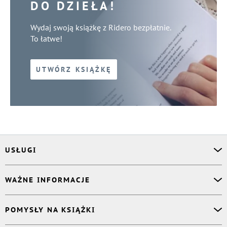
DO DZIEŁA!
Wydaj swoją książkę z Ridero bezpłatnie.
To łatwe!
UTWÓRZ KSIĄŻKĘ
USŁUGI
Asystent osobisty
WAŻNE INFORMACJE
Korektor
Projektant okładki
O nas
POMYSŁY NA KSIĄŻKI
Druk Twojej książki
Książki Ridero
Publikacja