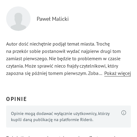
Paweł Malicki
Autor dość niechętnie podjął temat miasta. Trochę
na przekór sobie postanowił wydać najpierw drugi tom
zamiast pierwszego. Nie będzie to problemem w czasie
czytania. Może sprawić nieco frajdy czytelnikowi, który
zapozna się później tomem pierwszym. Zobaczy jak bardzo
...
Pokaż więcej
każdy z nich jest samodzielny i jak się łączą. Część postaci
pojawia się także w tomie drugim, w kilku momentach
wysuwają się nawet na pierwszy plan. Tom drugi jest
OPINIE
prawdziwą przygodówką, pierwszy niesamowitą przygodą.
Opinie mogą dodawać wyłącznie użytkownicy, którzy
kupili daną publikację na platformie Riderò.