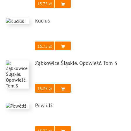
15.75
Kuciuś
15.75
Ząbkowice Śląskie. Opowieść. Tom 3
15.75
Powódź