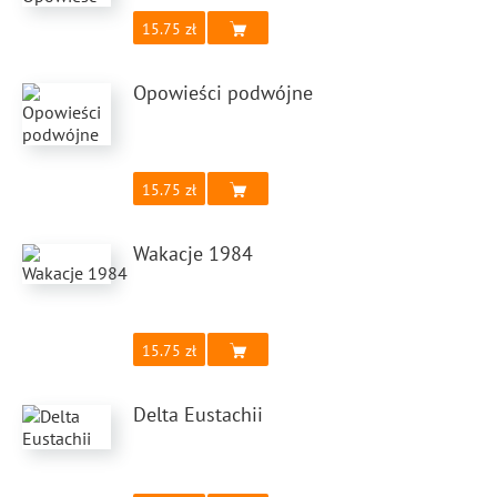
15.75
Opowieści podwójne
15.75
Wakacje 1984
15.75
Delta Eustachii