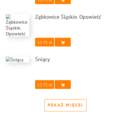
15.75
Ząbkowice Śląskie. Opowieść
15.75
Śniący
15.75
POKAŻ WIĘCEJ