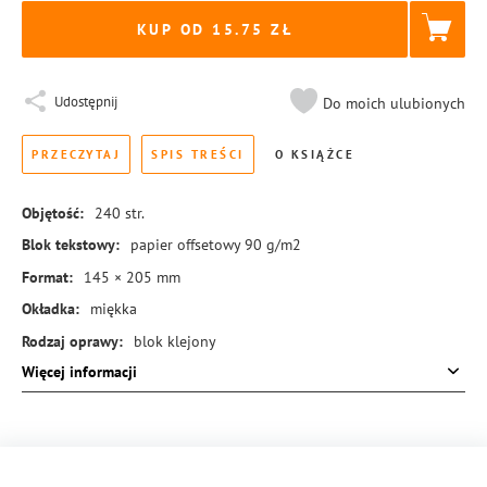
KUP OD 15.75
Udostępnij
Do moich ulubionych
PRZECZYTAJ
SPIS TREŚCI
O KSIĄŻCE
Objętość:
240
str.
Blok tekstowy:
papier offsetowy 90 g/m2
Format:
145 × 205 mm
Okładka:
miękka
Rodzaj oprawy:
blok klejony
Więcej informacji
ISBN:
978-83-8431-227-8