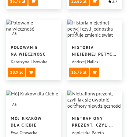
15.75
23.63
3.7
A5
A5
POLOWANIE
HISTORIA
NA WIECZNOŚĆ
NIEJEDNEJ PETYCJI
CZYLI JEDNOSTKA
Katarzyna Lisowska
Andrzej Halicki
PRÓBUJE ZMIENIĆ
18.9
15.75
ŚWIAT
A5
A5
MÓJ KRAKÓW
NIETRAFIONY
DLA CIEBIE
PREZENT, CZYLI
JAK SIĘ UWOLNIĆ
Ewa Głowacka
Agnieszka Pareto