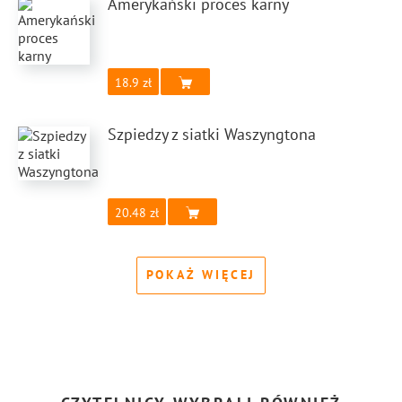
Amerykański proces karny
18.9
Szpiedzy z siatki Waszyngtona
20.48
POKAŻ WIĘCEJ