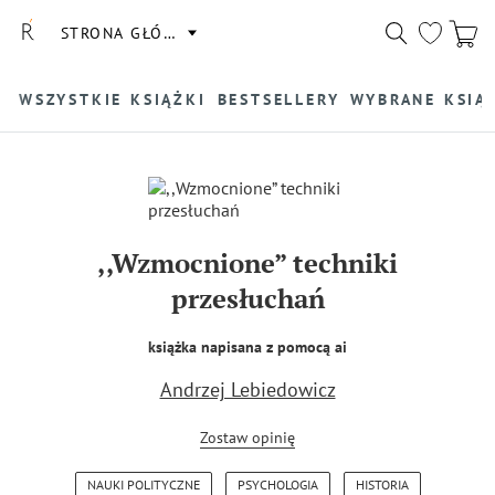
STRONA GŁÓWNA
WSZYSTKIE KSIĄŻKI
BESTSELLERY
WYBRANE KSIĄ
,,Wzmocnione” techniki
przesłuchań
książka napisana z pomocą ai
Andrzej Lebiedowicz
Zostaw opinię
NAUKI POLITYCZNE
PSYCHOLOGIA
HISTORIA