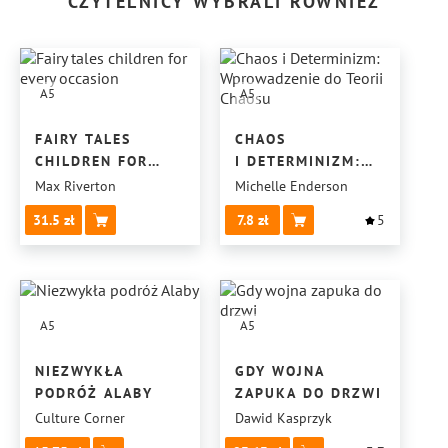
CZYTELNICY WYBRALI RÓWNIEŻ
A5
A5
FAIRY TALES
CHAOS
CHILDREN FOR
I DETERMINIZM:
EVERY OCCASION
WPROWADZENIE
Max Riverton
Michelle Enderson
DO TEORII CHAOSU
31.5
7.8
5
A5
A5
NIEZWYKŁA
GDY WOJNA
PODRÓŻ ALABY
ZAPUKA DO DRZWI
Culture Corner
Dawid Kasprzyk