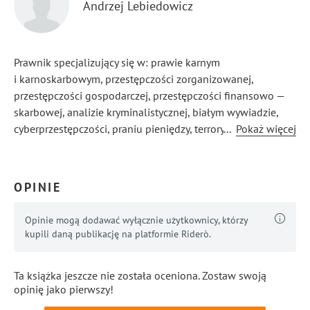
Andrzej Lebiedowicz
Prawnik specjalizujący się w: prawie karnym
i karnoskarbowym, przestępczości zorganizowanej,
przestępczości gospodarczej, przestępczości finansowo —
skarbowej, analizie kryminalistycznej, białym wywiadzie,
cyberprzestępczości, praniu pieniędzy, terroryzmie,
...
Pokaż więcej
wywiadzie gospodarczym, poważnej przestępczości
przeciwko życiu i zdrowiu, fałszowaniu pieniędzy, walutach
cyfrowych, suicydologii.
OPINIE
Opinie mogą dodawać wyłącznie użytkownicy, którzy
kupili daną publikację na platformie Riderò.
Ta książka jeszcze nie została oceniona. Zostaw swoją
opinię jako pierwszy!