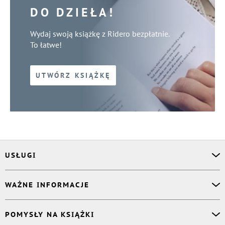
DO DZIEŁA!
Wydaj swoją książkę z Ridero bezpłatnie.
To łatwe!
UTWÓRZ KSIĄŻKĘ
USŁUGI
Asystent osobisty
WAŻNE INFORMACJE
Korektor
Projektant okładki
O nas
POMYSŁY NA KSIĄŻKI
Druk Twojej książki
Książki Ridero