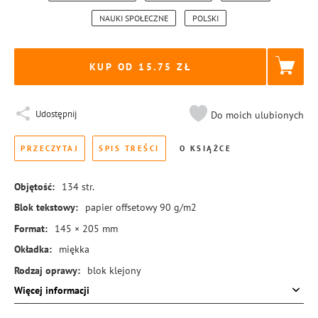
NAUKI SPOŁECZNE
POLSKI
KUP OD 15.75
Udostępnij
Do moich ulubionych
PRZECZYTAJ
SPIS TREŚCI
O KSIĄŻCE
Objętość:
134
str.
Blok tekstowy:
papier offsetowy 90 g/m2
Format:
145 × 205 mm
Okładka:
miękka
Rodzaj oprawy:
blok klejony
Więcej informacji
ISBN:
978-83-8431-433-3