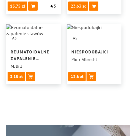
OD ZMORY
15.75
5
23.63
NIEWDZIĘCZNOŚCI
A5
A5
REUMATOIDALNE
NIESPODOBAJKI
ZAPALENIE
Piotr Albrecht
STAWÓW
M. Bill
3.15
12.6