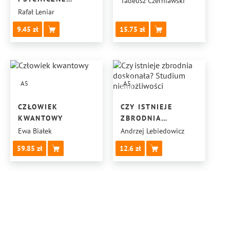
Tadeusz Czerniawski
MASZYN
Rafał Leniar
9.45
15.75
A5
A5
CZŁOWIEK
CZY ISTNIEJE
KWANTOWY
ZBRODNIA
DOSKONAŁA?
Ewa Białek
Andrzej Lebiedowicz
STUDIUM
59.85
12.6
NIEMOŻLIWOŚCI