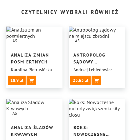
CZYTELNICY WYBRALI RÓWNIEŻ
A5
A5
ANALIZA ZMIAN
ANTROPOLOG
POSMIERTNYCH
SĄDOWY
NA MIEJSCU
Karolina Pietrusińska
Andrzej Lebiedowicz
ZBRODNI
18.9
23.63
A5
ANALIZA ŚLADÓW
BOKS:
KRWAWYCH
NOWOCZESNE