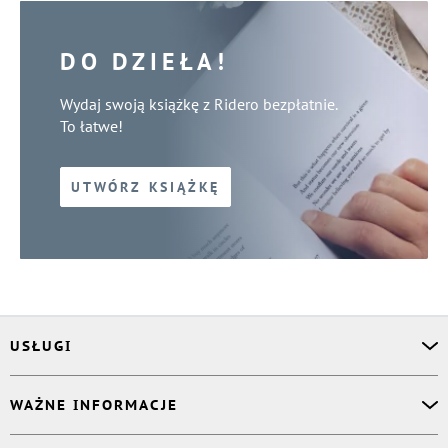
DO DZIEŁA!
Wydaj swoją książkę z Ridero bezpłatnie.
To łatwe!
UTWÓRZ KSIĄŻKĘ
USŁUGI
Asystent osobisty
WAŻNE INFORMACJE
Korektor
Projektant okładki
O nas