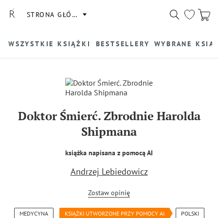
STRONA GŁÓWNA
WSZYSTKIE KSIĄŻKI
BESTSELLERY
WYBRANE KSIĄ
Doktor Śmierć. Zbrodnie Harolda
Shipmana
książka napisana z pomocą AI
Andrzej Lebiedowicz
Zostaw opinię
MEDYCYNA
KSIĄŻKI UTWORZONE PRZY POMOCY AI
POLSKI