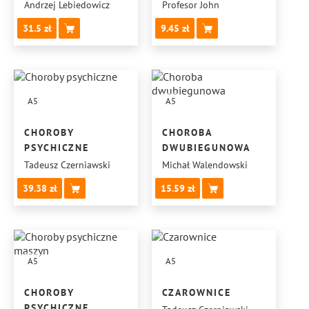
METODY
Andrzej Lebiedowicz
Profesor John
ZWIĘKSZENIA SIŁY
31.5
9.45
CIOSU
A5
A5
CHOROBY
CHOROBA
PSYCHICZNE
DWUBIEGUNOWA
Tadeusz Czerniawski
Michał Walendowski
39.38
15.59
A5
A5
CHOROBY
CZAROWNICE
PSYCHICZNE