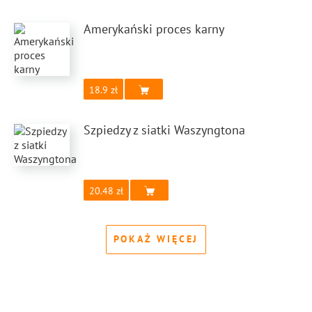
Amerykański proces karny
18.9
Szpiedzy z siatki Waszyngtona
20.48
POKAŻ WIĘCEJ