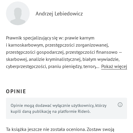
Andrzej Lebiedowicz
Prawnik specjalizujący się w: prawie karnym
i karnoskarbowym, przestępczości zorganizowanej,
przestępczości gospodarczej, przestępczości finansowo —
skarbowej, analizie kryminalistycznej, białym wywiadzie,
cyberprzestępczości, praniu pieniędzy, terroryzmie,
...
Pokaż więcej
wywiadzie gospodarczym, poważnej przestępczości
przeciwko życiu i zdrowiu, fałszowaniu pieniędzy, walutach
cyfrowych, suicydologii.
OPINIE
Opinie mogą dodawać wyłącznie użytkownicy, którzy
kupili daną publikację na platformie Riderò.
Ta książka jeszcze nie została oceniona. Zostaw swoją