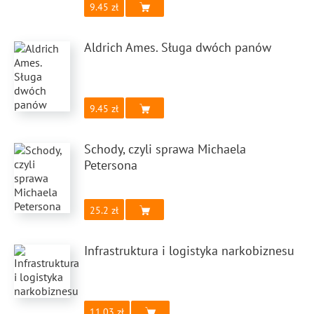
9.45
Aldrich Ames. Sługa dwóch panów
9.45
Schody, czyli sprawa Michaela
Petersona
25.2
Infrastruktura i logistyka narkobiznesu
11.03