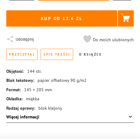
KUP OD 12.6
Udostępnij
Do moich ulubionych
PRZECZYTAJ
SPIS TREŚCI
O KSIĄŻCE
Objętość:
144
str.
Blok tekstowy:
papier offsetowy 90 g/m2
Format:
145 × 205 mm
Okładka:
miękka
Rodzaj oprawy:
blok klejony
Więcej informacji
ISBN:
978-83-8455-656-6