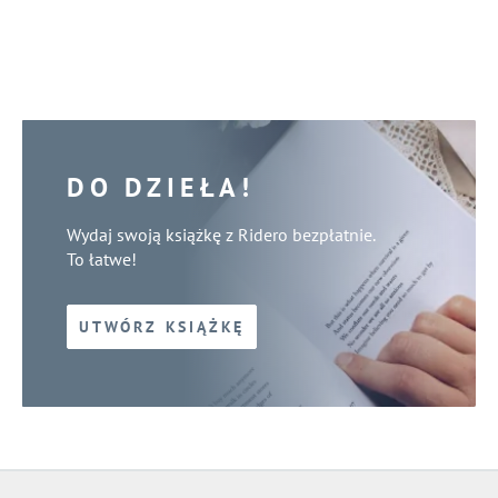
DO DZIEŁA!
Wydaj swoją książkę z Ridero bezpłatnie.
To łatwe!
UTWÓRZ KSIĄŻKĘ