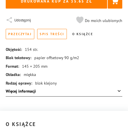
DRUKOWANA KUP ZA
35.65
Udostępnij
Do moich ulubionych
PRZECZYTAJ
SPIS TREŚCI
O KSIĄŻCE
Objętość:
154
str.
Blok tekstowy:
papier offsetowy 90 g/m2
Format:
145 × 205 mm
Okładka:
miękka
Rodzaj oprawy:
blok klejony
Więcej informacji
ISBN:
978-83-288-0216-2
O KSIĄŻCE