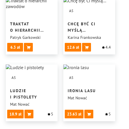
A5
TRAKTAT
CHCĘ BYĆ CI
O HIERARCHII
MYŚLĄ…
ZAWODÓW
Patryk Garkowski
Karina Frankowska
6.3
12.6
4.4
A5
A5
LUDZIE
IRONIA LASU
I PISTOLETY
Mat Nować
Mat Nować
18.9
5
23.63
5