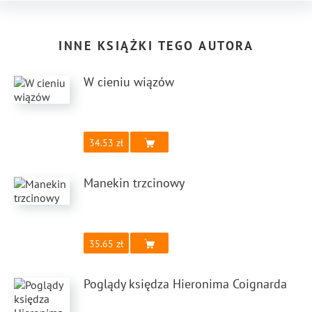
INNE KSIĄŻKI TEGO AUTORA
W cieniu wiązów
34.53
Manekin trzcinowy
35.65
Poglądy księdza Hieronima Coignarda