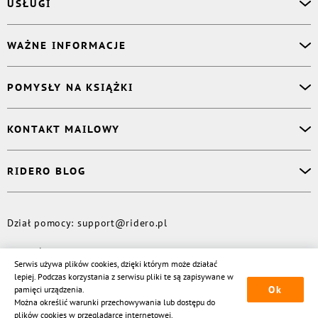
USŁUGI
Asystent osobisty
WAŻNE INFORMACJE
Korektor
Projektant okładki
O nas
POMYSŁY NA KSIĄŻKI
Druk Twojej książki
Książki Ridero
Publikacja
Pomoc
Książka wspomnień
KONTAKT MAILOWY
Polityka prywatności
Dzienniczek malucha
Książka eksperta
Dział pomocy
:
support@ridero.pl
RIDERO BLOG
Wydaj tomik poezji
Kontakt dla mediów
:
pr@ridero.pl
Dzieci też mogą pisać!
Więcej
Dział pomocy
:
support@ridero.pl
© Rideró, 2013—
2026
Serwis używa plików cookies, dzięki którym może działać
lepiej. Podczas korzystania z serwisu pliki te są zapisywane w
Ok
pamięci urządzenia.
Można określić warunki przechowywania lub dostępu do
plików cookies w przeglądarce internetowej.