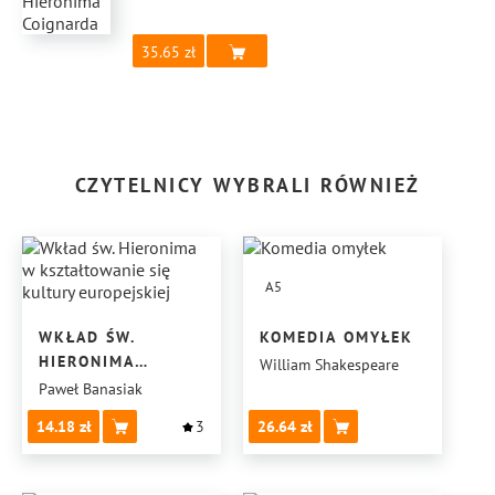
35.65
CZYTELNICY WYBRALI RÓWNIEŻ
A5
WKŁAD ŚW.
KOMEDIA OMYŁEK
HIERONIMA
William Shakespeare
W KSZTAŁTOWANIE
Paweł Banasiak
SIĘ KULTURY
14.18
3
26.64
EUROPEJSKIEJ