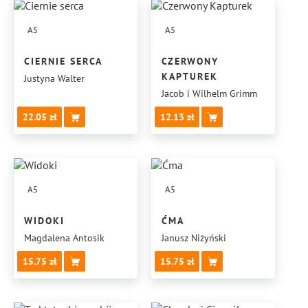
A5
A5
CIERNIE SERCA
CZERWONY
KAPTUREK
Justyna Walter
Jacob i Wilhelm Grimm
22.05
12.13
A5
A5
WIDOKI
ĆMA
Magdalena Antosik
Janusz Niżyński
15.75
15.75