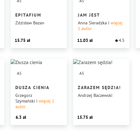
A5
A5
EPITAFIUM
JAM JEST
Zdzisław Bazan
Anna Sieradzka
i
więcej
1
autor
15.75
11.03
4.5
A5
A5
DUSZA CIENIA
ZARAZEM SĘDZIA!
Grzegorz
Andrzej Baczewski
Szymański
i
więcej 1
autor
6.3
15.75