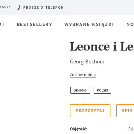
OMOC
PROSZĘ O TELEFON
KI
BESTSELLERY
WYBRANE KSIĄŻKI
NO
Leonce i L
Georg Büchner
Zostaw opinię
DRAMAT
POLSKI
PRZECZYTAJ
SPIS
Objętość:
56