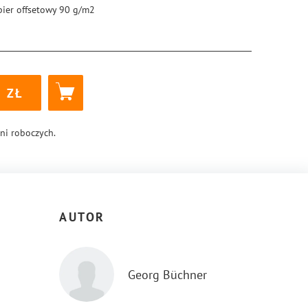
pier offsetowy 90 g/m2
5 × 205 mm
ękka
k klejony
7
8-83-288-0115-8
dni roboczych.
AUTOR
Georg Büchner