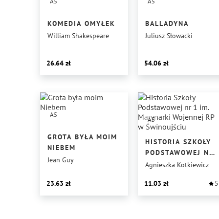
A5
A5
KOMEDIA OMYŁEK
BALLADYNA
William Shakespeare
Juliusz Słowacki
26.64
54.06
A5
A5
GROTA BYŁA MOIM
HISTORIA SZKOŁY
NIEBEM
PODSTAWOWEJ NR
Jean Guy
1 IM. MARYNARKI
Agnieszka Kotkiewicz
WOJENNEJ RP
23.63
11.03
5
W ŚWINOUJŚCIU