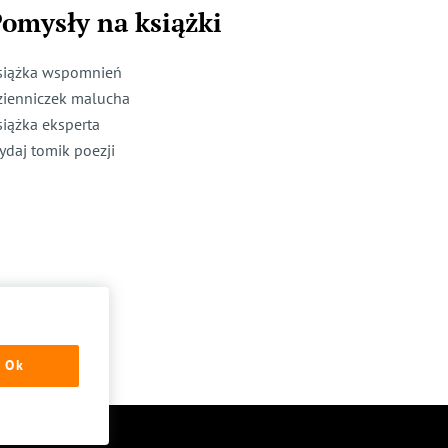
omysły na książki
siążka wspomnień
zienniczek malucha
siążka eksperta
ydaj tomik poezji
Ok