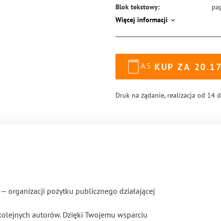
Blok tekstowy:
pa
Więcej informacji
Format:
14
Okładka:
mi
Rodzaj oprawy:
blo
A5
KUP ZA
20.1
ISBN:
97
Druk na żądanie, realizacja od 14 
— organizacji pożytku publicznego działającej
kolejnych autorów. Dzięki Twojemu wsparciu