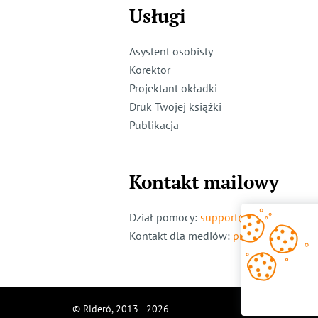
Usługi
Asystent osobisty
Korektor
Projektant okładki
Druk Twojej książki
Publikacja
Kontakt mailowy
Dział pomocy
:
support@ridero.pl
Kontakt dla mediów
:
pr@ridero.pl
© Rideró, 2013—
2026