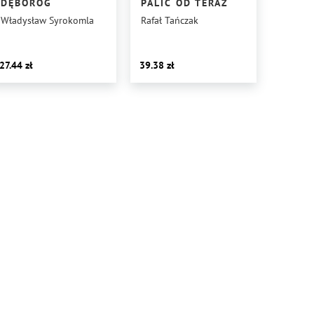
DĘBORÓG
PALIĆ OD TERAZ
Władysław Syrokomla
Rafał Tańczak
27.44
39.38