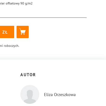
pier offsetowy 90 g/m2
5 × 205 mm
ękka
k klejony
4
8-83-288-0604-7
dni roboczych.
AUTOR
Eliza Orzeszkowa