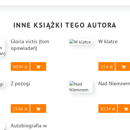
INNE KSIĄŻKI TEGO AUTORA
Gloria victis (tom
W klatce
opowiadań)
60.04
53.4
Z pożogi
Nad Niemne
25.06
82.24
Autobiografia w