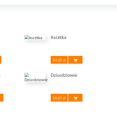
Ascetka
24.29
m
Dziurdziowie
38.63