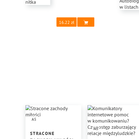
16.22
A5
A5
STRACONE