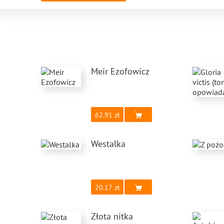
Meir Ezofowicz
62.91
Westalka
20.17
Złota nitka