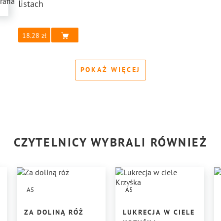
listach
18.28
POKAŻ WIĘCEJ
CZYTELNICY WYBRALI RÓWNIEŻ
A5
A5
ZA DOLINĄ RÓŻ
LUKRECJA W CIELE