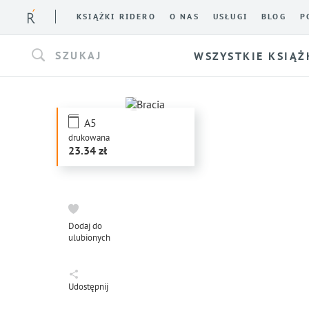
KSIĄŻKI RIDERO
O NAS
USŁUGI
BLOG
P
SZUKAJ
WSZYSTKIE KSIĄŻ
A5
drukowana
23.34
Dodaj do
ulubionych
Udostępnij