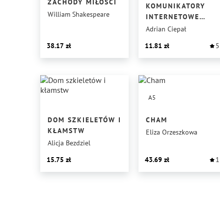
ZACHODY MIŁOŚCI
KOMUNIKATORY
William Shakespeare
INTERNETOWE
POMOC
Adrian Ciepał
W KOMUNIKOWANI
38.17
11.81
5
CZY POSTĘP
ZABURZAJĄCY
RELACJE
MIĘDZYLUDZKIE?
A5
DOM SZKIELETÓW I
CHAM
KŁAMSTW
Eliza Orzeszkowa
Alicja Bezdziel
15.75
43.69
1