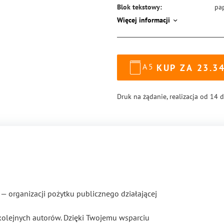
Blok tekstowy:
pa
Więcej informacji
Format:
14
Okładka:
mi
Rodzaj oprawy:
blo
A5
KUP ZA
23.3
ISBN:
97
Druk na żądanie, realizacja od 14 
— organizacji pożytku publicznego działającej
kolejnych autorów. Dzięki Twojemu wsparciu