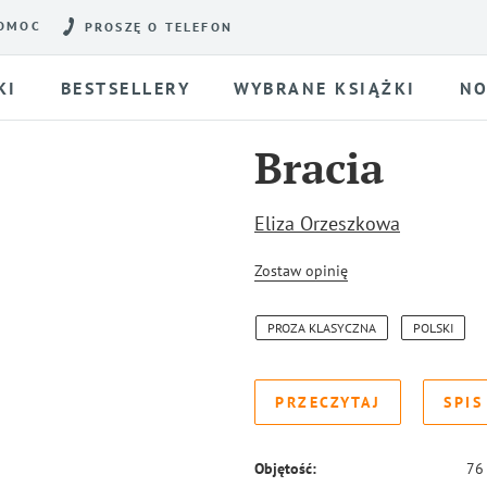
OMOC
PROSZĘ O TELEFON
KI
BESTSELLERY
WYBRANE KSIĄŻKI
NO
Bracia
Eliza Orzeszkowa
Zostaw opinię
PROZA KLASYCZNA
POLSKI
PRZECZYTAJ
SPIS
Objętość:
76