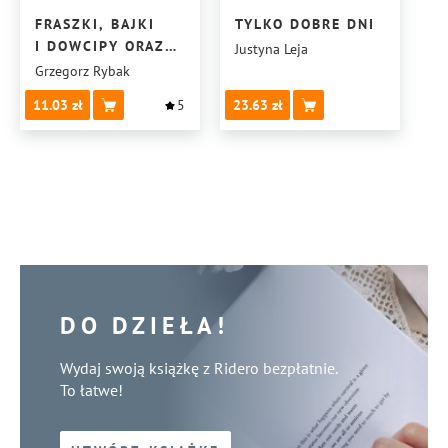
FRASZKI, BAJKI
TYLKO DOBRE DNI
I DOWCIPY ORAZ
Justyna Leja
ŚMIESZNE
Grzegorz Rybak
LIMERYKI
11.03
5
23.63
DO DZIEŁA!
Wydaj swoją książkę z Ridero bezpłatnie.
To łatwe!