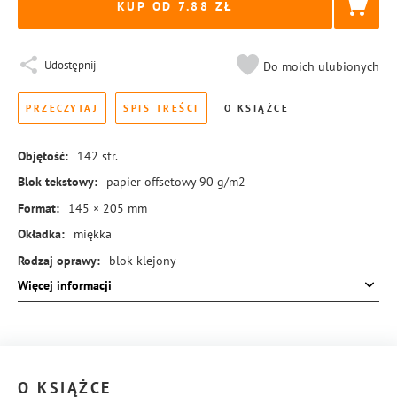
KUP OD 7.88
Udostępnij
Do moich ulubionych
PRZECZYTAJ
SPIS TREŚCI
O KSIĄŻCE
Objętość:
142
str.
Blok tekstowy:
papier offsetowy 90 g/m2
Format:
145 × 205 mm
Okładka:
miękka
Rodzaj oprawy:
blok klejony
Więcej informacji
ISBN:
978-83-8351-638-7
O KSIĄŻCE