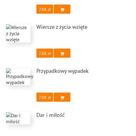
7.88
Wiersze z życia wzięte
7.88
Przypadkowy wypadek
7.88
Dar i miłość