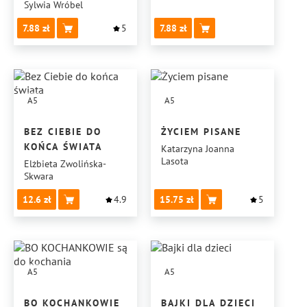
Sylwia Wróbel
7.88
5
7.88
A5
A5
BEZ CIEBIE DO
ŻYCIEM PISANE
KOŃCA ŚWIATA
Katarzyna Joanna
Lasota
Elżbieta Zwolińska-
Skwara
12.6
4.9
15.75
5
A5
A5
BO KOCHANKOWIE
BAJKI DLA DZIECI