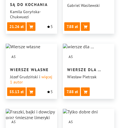
SĄ DO KOCHANIA
Gabriel Wasilewski
Kamila Goryńska-
Chukwuezi
21.26
5
7.88
A5
A5
WIERSZE WŁASNE
WIERSZE DLA …
Józef Grudziński
i
więcej
Wiesław Pietrzak
1
autor
55.13
5
7.88
A5
A5