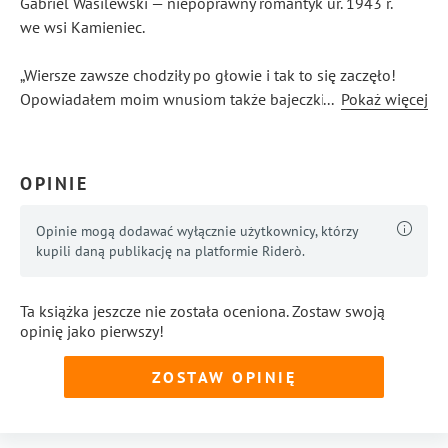
Gabriel Wasilewski — niepoprawny romantyk ur. 1943 r.
we wsi Kamieniec.
„Wiersze zawsze chodziły po głowie i tak to się zaczęło!
Opowiadałem moim wnusiom także bajeczki i widząc,
...
Pokaż więcej
jak bardzo im się podobały, postanowiłem je przenieść
na papier i wydać. Moja twórczość jest pełna ciepła i emocji,
a także odzwierciedla głęboką miłość do rodziny i tradycji”.
OPINIE
Opinie mogą dodawać wyłącznie użytkownicy, którzy
kupili daną publikację na platformie Riderò.
Ta książka jeszcze nie została oceniona. Zostaw swoją
opinię jako pierwszy!
ZOSTAW OPINIĘ