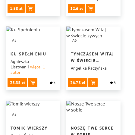
1.58
12.6
A5
A5
KU SPEŁNIENIU
TYMCZASEM WITAJ
W ŚWIECIE
Agnieszka
Lisztwan
i
więcej 1
ŻYWYCH
Angelika Raczyńska
autor
28.35
5
26.78
5
A5
TOMIK WIERSZY
NOSZĘ TWE SERCE
W SOBIE