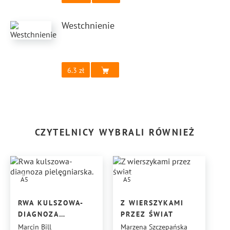
Westchnienie
6.3
CZYTELNICY WYBRALI RÓWNIEŻ
A5
A5
RWA KULSZOWA-
Z WIERSZYKAMI
DIAGNOZA
PRZEZ ŚWIAT
PIELĘGNIARSKA.
Marcin Bill
Marzena Szczepańska