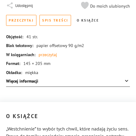
Udostępnij
Do moich ulubionych
PRZECZYTAJ
SPIS TREŚCI
O KSIĄŻCE
Objętość:
41
str.
Blok tekstowy:
papier offsetowy 90 g/m2
W księgarniach:
przeczytaj
Format:
145 × 205 mm
Okładka:
miękka
Więcej informacji
Rodzaj oprawy:
blok klejony
ISBN:
978-83-8221-049-1
O KSIĄŻCE
„Westchnienie” to wybór tych chwil, które nadają życiu sens.