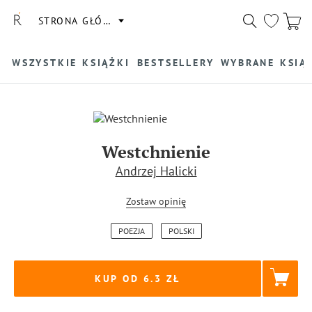
STRONA GŁÓWNA
WSZYSTKIE KSIĄŻKI
BESTSELLERY
WYBRANE KSIĄ
Westchnienie
Andrzej Halicki
Zostaw opinię
POEZJA
POLSKI
KUP OD 6.3