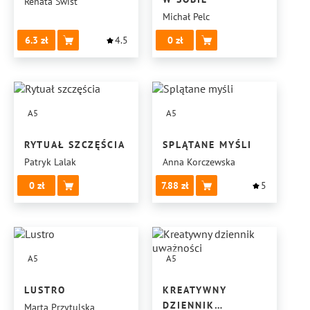
Renata Świst
Michał Pelc
6.3
4.5
0
A5
A5
RYTUAŁ SZCZĘŚCIA
SPLĄTANE MYŚLI
Patryk Lalak
Anna Korczewska
0
7.88
5
A5
A5
LUSTRO
KREATYWNY
DZIENNIK
Marta Przytulska