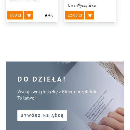
UWAŻNOŚCI
Ewa Wyszyńska
7.88
4.5
22.05
DO DZIEŁA!
Wydaj swoją książkę z Ridero bezpłatnie.
To łatwe!
UTWÓRZ KSIĄŻKĘ