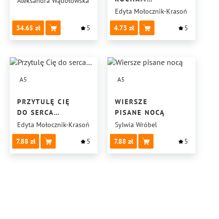
Aleksandra Wądołowska
Edyta Mołocznik-Krasoń
34.65
5
4.73
5
A5
A5
PRZYTULĘ CIĘ
WIERSZE
DO SERCA…
PISANE NOCĄ
Edyta Mołocznik-Krasoń
Sylwia Wróbel
7.88
5
7.88
5