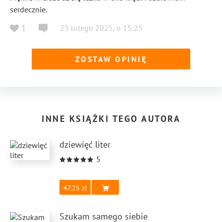
serdecznie.
1
25 lutego 2025
,
o
15:25
ZOSTAW OPINIĘ
INNE KSIĄŻKI TEGO AUTORA
dziewięć liter
5
47.25
Szukam samego siebie