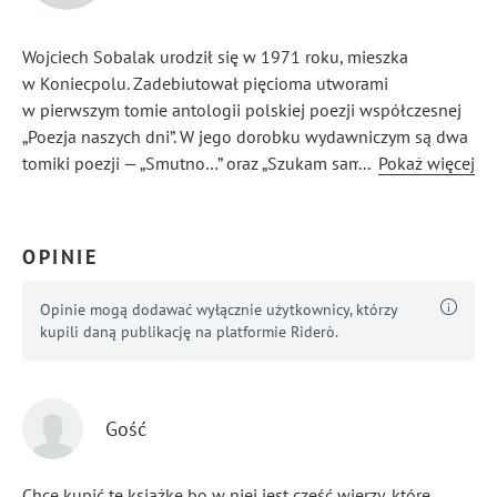
Wojciech Sobalak urodził się w 1971 roku, mieszka
w Koniecpolu. Zadebiutował pięcioma utworami
w pierwszym tomie antologii polskiej poezji współczesnej
„Poezja naszych dni”. W jego dorobku wydawniczym są dwa
tomiki poezji — „Smutno…” oraz „Szukam samego siebie”.
...
Pokaż więcej
OPINIE
Opinie mogą dodawać wyłącznie użytkownicy, którzy
kupili daną publikację na platformie Riderò.
Gość
Chcę kupić tę książkę bo w niej jest część wierzy, które