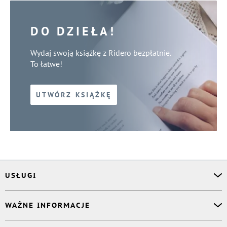
DO DZIEŁA!
Wydaj swoją książkę z Ridero bezpłatnie.
To łatwe!
UTWÓRZ KSIĄŻKĘ
USŁUGI
Asystent osobisty
WAŻNE INFORMACJE
Korektor
Projektant okładki
O nas