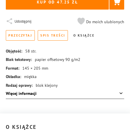
KUP OD 47.25
Udostępnij
Do moich ulubionych
PRZECZYTAJ
SPIS TREŚCI
O KSIĄŻCE
Objętość:
58
str.
Blok tekstowy:
papier offsetowy 90 g/m2
Format:
145 × 205 mm
Okładka:
miękka
Rodzaj oprawy:
blok klejony
Więcej informacji
ISBN:
978-83-8324-491-4
O KSIĄŻCE