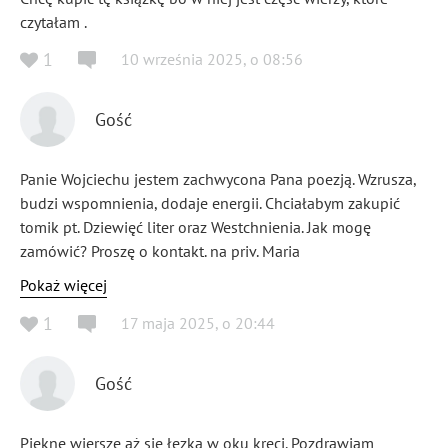
czytałam .
1
10 września 2025
,
o
08:56
Gość
Panie Wojciechu jestem zachwycona Pana poezją. Wzrusza,
budzi wspomnienia, dodaje energii. Chciałabym zakupić
tomik pt. Dziewięć liter oraz Westchnienia. Jak mogę
zamówić? Proszę o kontakt. na priv. Maria
Pokaż więcej
1
17 maja 2025
,
o
20:44
Gość
Piękne wiersze aż się łezka w oku kręci. Pozdrawiam