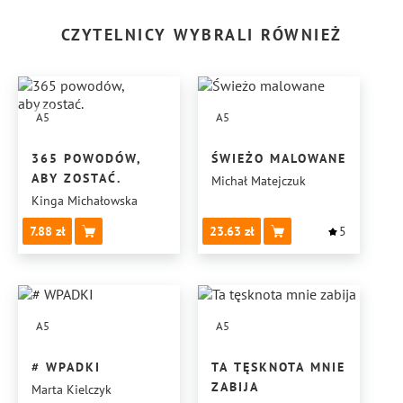
CZYTELNICY WYBRALI RÓWNIEŻ
A5
A5
365 POWODÓW,
ŚWIEŻO MALOWANE
ABY ZOSTAĆ.
Michał Matejczuk
Kinga Michałowska
7.88
23.63
5
A5
A5
# WPADKI
TA TĘSKNOTA MNIE
ZABIJA
Marta Kielczyk