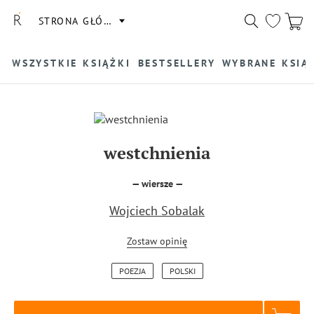
STRONA GŁÓWNA
WSZYSTKIE KSIĄŻKI
BESTSELLERY
WYBRANE KSIĄ
westchnienia
— wiersze —
Wojciech Sobalak
Zostaw opinię
POEZJA
POLSKI