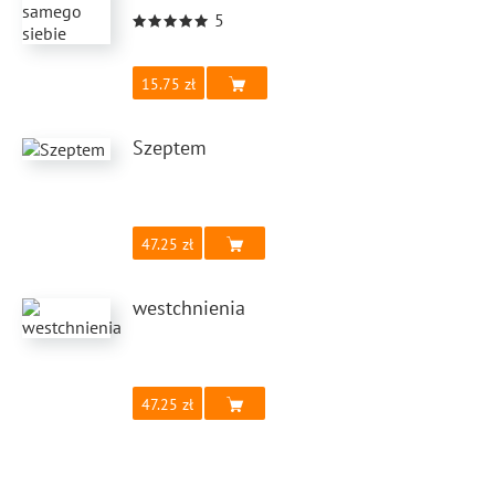
5
15.75
Szeptem
47.25
westchnienia
47.25