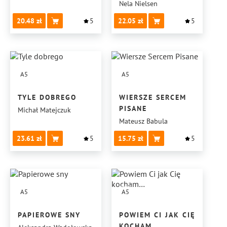
Nela Nielsen
20.48
5
22.05
5
A5
A5
TYLE DOBREGO
WIERSZE SERCEM
PISANE
Michał Matejczuk
Mateusz Babula
23.61
5
15.75
5
A5
A5
PAPIEROWE SNY
POWIEM CI JAK CIĘ
KOCHAM…