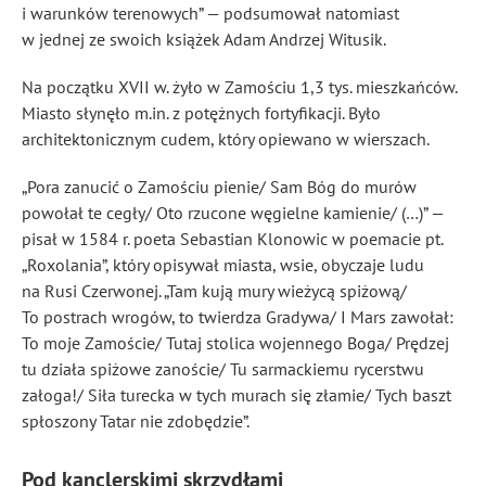
i warunków terenowych” — podsumował natomiast
w jednej ze swoich książek Adam Andrzej Witusik.
Na początku XVII w. żyło w Zamościu 1,3 tys. mieszkańców.
Miasto słynęło m.in. z potężnych fortyfikacji. Było
architektonicznym cudem, który opiewano w wierszach.
„Pora zanucić o Zamościu pienie/ Sam Bóg do murów
powołał te cegły/ Oto rzucone węgielne kamienie/ (…)” —
pisał w 1584 r. poeta Sebastian Klonowic w poemacie pt.
„Roxolania”, który opisywał miasta, wsie, obyczaje ludu
na Rusi Czerwonej. „Tam kują mury wieżycą spiżową/
To postrach wrogów, to twierdza Gradywa/ I Mars zawołał:
To moje Zamoście/ Tutaj stolica wojennego Boga/ Prędzej
tu działa spiżowe zanoście/ Tu sarmackiemu rycerstwu
załoga!/ Siła turecka w tych murach się złamie/ Tych baszt
spłoszony Tatar nie zdobędzie”.
Pod kanclerskimi skrzydłami