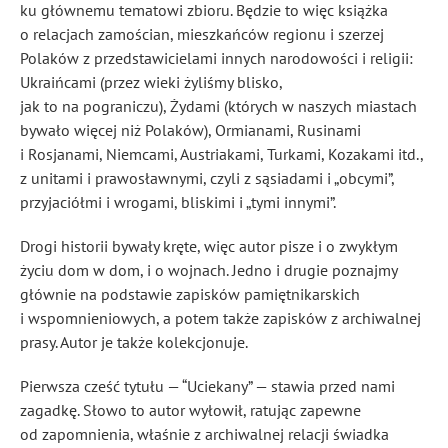
ku głównemu tematowi zbioru. Będzie to więc książka
o relacjach zamościan, mieszkańców regionu i szerzej
Polaków z przedstawicielami innych narodowości i religii:
Ukraińcami (przez wieki żyliśmy blisko,
jak to na pograniczu), Żydami (których w naszych miastach
bywało więcej niż Polaków), Ormianami, Rusinami
i Rosjanami, Niemcami, Austriakami, Turkami, Kozakami itd.,
z unitami i prawosławnymi, czyli z sąsiadami i „obcymi”,
przyjaciółmi i wrogami, bliskimi i „tymi innymi”.
Drogi historii bywały kręte, więc autor pisze i o zwykłym
życiu dom w dom, i o wojnach. Jedno i drugie poznajmy
głównie na podstawie zapisków pamiętnikarskich
i wspomnieniowych, a potem także zapisków z archiwalnej
prasy. Autor je także kolekcjonuje.
Pierwsza cześć tytułu — “Uciekany” — stawia przed nami
zagadkę. Słowo to autor wyłowił, ratując zapewne
od zapomnienia, właśnie z archiwalnej relacji świadka