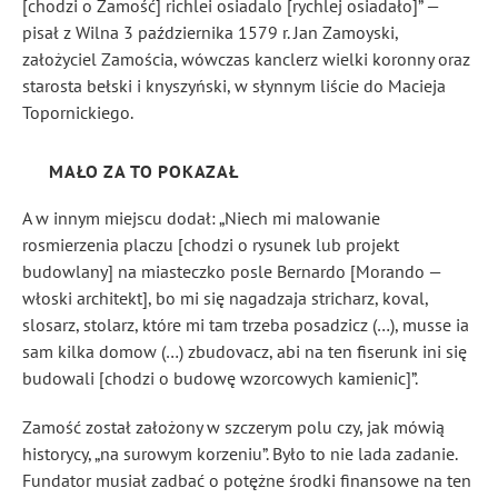
[chodzi o Zamość] richlei osiadalo [rychlej osiadało]” —
pisał z Wilna 3 października 1579 r. Jan Zamoyski,
założyciel Zamościa, wówczas kanclerz wielki koronny oraz
starosta bełski i knyszyński, w słynnym liście do Macieja
Topornickiego.
MAŁO ZA TO POKAZAŁ
A w innym miejscu dodał: „Niech mi malowanie
rosmierzenia placzu [chodzi o rysunek lub projekt
budowlany] na miasteczko posle Bernardo [Morando —
włoski architekt], bo mi się nagadzaja stricharz, koval,
slosarz, stolarz, które mi tam trzeba posadzicz (…), musse ia
sam kilka domow (…) zbudovacz, abi na ten fiserunk ini się
budowali [chodzi o budowę wzorcowych kamienic]”.
Zamość został założony w szczerym polu czy, jak mówią
historycy, „na surowym korzeniu”. Było to nie lada zadanie.
Fundator musiał zadbać o potężne środki finansowe na ten