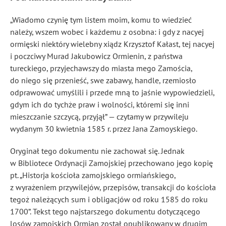
„Wiadomo czynię tym listem moim, komu to wiedzieć
należy, wszem wobec i każdemu z osobna: i gdy z nacyej
ormięski niektóry wielebny xiądz Krzysztof Kałast, tej nacyej
i poczciwy Murad Jakubowicz Ormienin, z państwa
tureckiego, przyjechawszy do miasta mego Zamościa,
do niego się przenieść, swe zabawy, handle, rzemiosło
odprawować umyślili i przede mną to jaśnie wypowiedzieli,
gdym ich do tychże praw i wolności, któremi się inni
mieszczanie szczycą, przyjął” — czytamy w przywileju
wydanym 30 kwietnia 1585 r. przez Jana Zamoyskiego.
Oryginał tego dokumentu nie zachował się. Jednak
w Bibliotece Ordynacji Zamojskiej przechowano jego kopię
pt. „Historja kościoła zamojskiego ormiańskiego,
z wyrażeniem przywilejów, przepisów, transakcji do kościoła
tegoż należących sum i obligacjów od roku 1585 do roku
1700”. Tekst tego najstarszego dokumentu dotyczącego
losów zamojskich Ormian został opublikowany w drugim