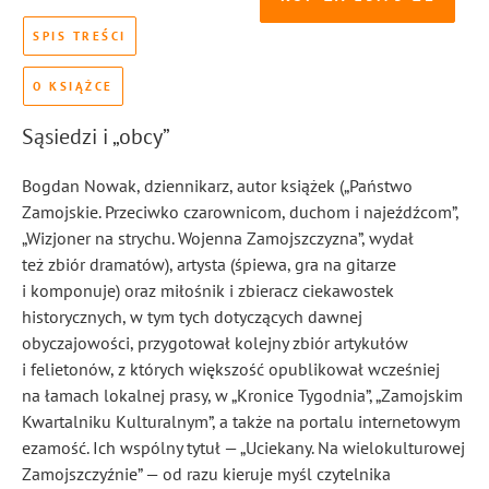
SPIS TREŚCI
O KSIĄŻCE
Sąsiedzi i „obcy”
Bogdan Nowak, dziennikarz, autor książek („Państwo
Zamojskie. Przeciwko czarownicom, duchom i najeźdźcom”,
„Wizjoner na strychu. Wojenna Zamojszczyzna”, wydał
też zbiór dramatów), artysta (śpiewa, gra na gitarze
i komponuje) oraz miłośnik i zbieracz ciekawostek
historycznych, w tym tych dotyczących dawnej
obyczajowości, przygotował kolejny zbiór artykułów
i felietonów, z których większość opublikował wcześniej
na łamach lokalnej prasy, w „Kronice Tygodnia”, „Zamojskim
Kwartalniku Kulturalnym”, a także na portalu internetowym
ezamość. Ich wspólny tytuł — „Uciekany. Na wielokulturowej
Zamojszczyźnie” — od razu kieruje myśl czytelnika