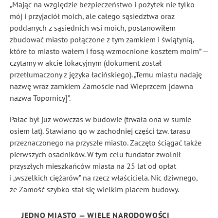
„Mając na względzie bezpieczeństwo i pożytek nie tylko
mój i przyjaciół moich, ale całego sąsiedztwa oraz
poddanych z sąsiednich wsi moich, postanowiłem
zbudować miasto połączone z tym zamkiem i świątynią,
które to miasto wałem i fosą wzmocnione kosztem moim” —
czytamy w akcie lokacyjnym (dokument został
przetłumaczony z języka łacińskiego). „Temu miastu nadaję
nazwę wraz zamkiem Zamoście nad Wieprzcem [dawna
nazwa Topornicy]”.
Pałac był już wówczas w budowie (trwała ona w sumie
osiem lat). Stawiano go w zachodniej części tzw. tarasu
przeznaczonego na przyszłe miasto. Zaczęto ściągać także
pierwszych osadników. W tym celu fundator zwolnił
przyszłych mieszkańców miasta na 25 lat od opłat
i „wszelkich ciężarów” na rzecz właściciela. Nic dziwnego,
że Zamość szybko stał się wielkim placem budowy.
JEDNO MIASTO — WIELE NARODOWOŚCI