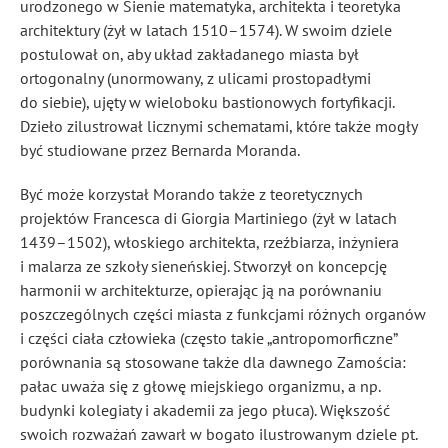
urodzonego w Sienie matematyka, architekta i teoretyka
architektury (żył w latach 1510–1574). W swoim dziele
postulował on, aby układ zakładanego miasta był
ortogonalny (unormowany, z ulicami prostopadłymi
do siebie), ujęty w wieloboku bastionowych fortyfikacji.
Dzieło zilustrował licznymi schematami, które także mogły
być studiowane przez Bernarda Moranda.
Być może korzystał Morando także z teoretycznych
projektów Francesca di Giorgia Martiniego (żył w latach
1439–1502), włoskiego architekta, rzeźbiarza, inżyniera
i malarza ze szkoły sieneńskiej. Stworzył on koncepcję
harmonii w architekturze, opierając ją na porównaniu
poszczególnych części miasta z funkcjami różnych organów
i części ciała człowieka (często takie „antropomorficzne”
porównania są stosowane także dla dawnego Zamościa:
pałac uważa się z głowę miejskiego organizmu, a np.
budynki kolegiaty i akademii za jego płuca). Większość
swoich rozważań zawarł w bogato ilustrowanym dziele pt.