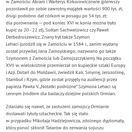
w Zamościu: Abram i Warterys Kirkorowiczowie (pierwszy
pozostawił po sobie zawrotny majątek wartości 900 tys. zł,
drugi podobno dał córkom w posagu po 54 tys. zł;
dla porównania — pod koniec XVI w. konia można było
kupić za 20–22 zł), Sołtan Sachwelowicz czy Paweł
Derbedroszewicz. Znany był także Szymon
Lehaci (urodził się w Zamościu w 1584 r., zanim wydany
został przywilej Jana Zamoyskiego; nazywano go także
Szymonem z Zamościa lub Zamojszczykiem). Na początku
XVII w. wielokrotnie przemierzał on kupieckie szlaki Europy
i Azji. Dotarł do Mołdawii, zwiedził Kair, Smyrnę, Jerozolimę,
Stambuł i Rzym, gdzie został przyjęty na audiencji przez
papieża Pawła V. „Notatki podróżne” Szymona Lehaci są
cennym źródłem dla badaczy dziejów polskich Ormian.
Zdarzało się nawet, że zasłużeni zamojscy Ormianie
dostawali tytuły szlacheckie. Tak się stało
w przypadku Mikołaja Hadziejowicza, zdolnego dyplomaty,
który ponoć skłonił Tatarów do zerwania sojuszu