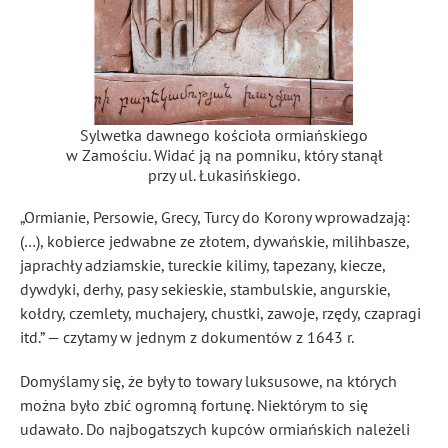
Sylwetka dawnego kościoła ormiańskiego
w Zamościu. Widać ją na pomniku, który stanął
przy ul. Łukasińskiego.
„Ormianie, Persowie, Grecy, Turcy do Korony wprowadzają:
(…), kobierce jedwabne ze złotem, dywańskie, milihbasze,
japrachły adziamskie, tureckie kilimy, tapezany, kiecze,
dywdyki, derhy, pasy sekieskie, stambulskie, angurskie,
kołdry, czemlety, muchajery, chustki, zawoje, rzędy, czapragi
itd.” — czytamy w jednym z dokumentów z 1643 r.
Domyślamy się, że były to towary luksusowe, na których
można było zbić ogromną fortunę. Niektórym to się
udawało. Do najbogatszych kupców ormiańskich należeli