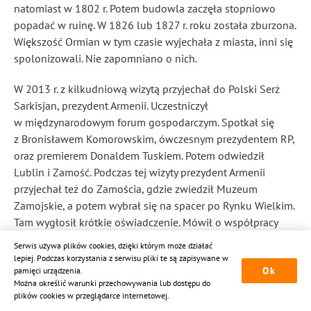
natomiast w 1802 r. Potem budowla zaczęła stopniowo
popadać w ruinę. W 1826 lub 1827 r. roku została zburzona.
Większość Ormian w tym czasie wyjechała z miasta, inni się
spolonizowali. Nie zapomniano o nich.
W 2013 r. z kilkudniową wizytą przyjechał do Polski Serż
Sarkisjan, prezydent Armenii. Uczestniczył
w międzynarodowym forum gospodarczym. Spotkał się
z Bronisławem Komorowskim, ówczesnym prezydentem RP,
oraz premierem Donaldem Tuskiem. Potem odwiedził
Lublin i Zamość. Podczas tej wizyty prezydent Armenii
przyjechał też do Zamościa, gdzie zwiedził Muzeum
Zamojskie, a potem wybrał się na spacer po Rynku Wielkim.
Tam wygłosił krótkie oświadczenie. Mówił o współpracy
polsko-armeńskiej oraz rozkwicie obu krajów, a wizytę
Serwis używa plików cookies, dzięki którym może działać
uznał za owocną. Zapewniał także, że jest dumny z historii
lepiej. Podczas korzystania z serwisu pliki te są zapisywane w
Ok
pamięci urządzenia.
swego narodu. „Odczuwam dzisiaj w sercu ciepło” —
Można określić warunki przechowywania lub dostępu do
podsumował wizytę prezydent Armenii.
plików cookies w przeglądarce internetowej.