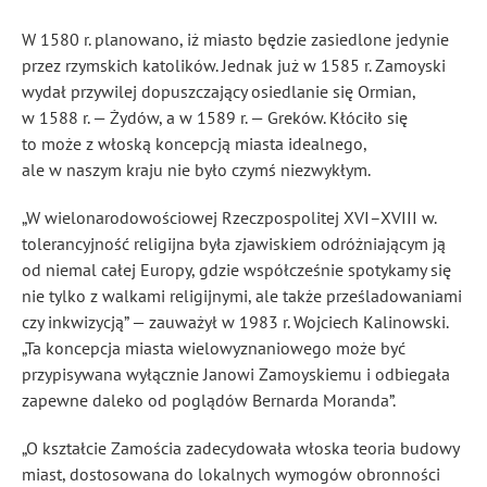
W 1580 r. planowano, iż miasto będzie zasiedlone jedynie
przez rzymskich katolików. Jednak już w 1585 r. Zamoyski
wydał przywilej dopuszczający osiedlanie się Ormian,
w 1588 r. — Żydów, a w 1589 r. — Greków. Kłóciło się
to może z włoską koncepcją miasta idealnego,
ale w naszym kraju nie było czymś niezwykłym.
„W wielonarodowościowej Rzeczpospolitej XVI–XVIII w.
tolerancyjność religijna była zjawiskiem odróżniającym ją
od niemal całej Europy, gdzie współcześnie spotykamy się
nie tylko z walkami religijnymi, ale także prześladowaniami
czy inkwizycją” — zauważył w 1983 r. Wojciech Kalinowski.
„Ta koncepcja miasta wielowyznaniowego może być
przypisywana wyłącznie Janowi Zamoyskiemu i odbiegała
zapewne daleko od poglądów Bernarda Moranda”.
„O kształcie Zamościa zadecydowała włoska teoria budowy
miast, dostosowana do lokalnych wymogów obronności