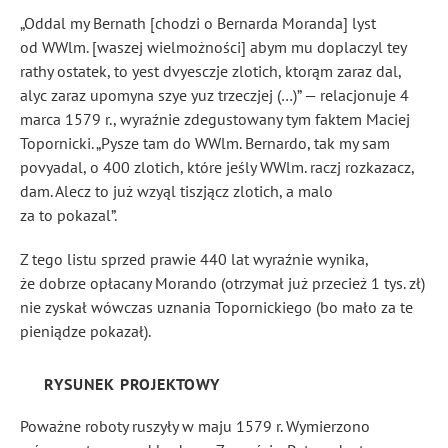
„Oddal my Bernath [chodzi o Bernarda Moranda] lyst
od WWlm. [waszej wielmożności] abym mu doplaczyl tey
rathy ostatek, to yest dvyesczje zlotich, ktorąm zaraz dal,
alyc zaraz upomyna szye yuz trzeczjej (…)” — relacjonuje 4
marca 1579 r., wyraźnie zdegustowany tym faktem Maciej
Topornicki. „Pysze tam do WWlm. Bernardo, tak my sam
povyadal, o 400 zlotich, które jeśly WWlm. raczj rozkazacz,
dam. Alecz to już wzyąl tiszjącz zlotich, a malo
za to pokazal”.
Z tego listu sprzed prawie 440 lat wyraźnie wynika,
że dobrze opłacany Morando (otrzymał już przecież 1 tys. zł)
nie zyskał wówczas uznania Topornickiego (bo mało za te
pieniądze pokazał).
RYSUNEK PROJEKTOWY
Poważne roboty ruszyły w maju 1579 r. Wymierzono