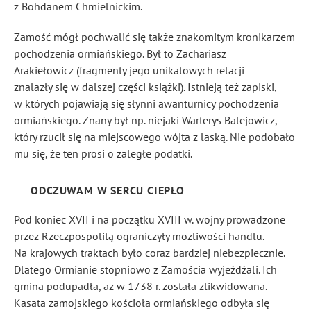
z Bohdanem Chmielnickim.
Zamość mógł pochwalić się także znakomitym kronikarzem
pochodzenia ormiańskiego. Był to Zachariasz
Arakiełowicz (fragmenty jego unikatowych relacji
znalazły się w dalszej części książki). Istnieją też zapiski,
w których pojawiają się słynni awanturnicy pochodzenia
ormiańskiego. Znany był np. niejaki Warterys Balejowicz,
który rzucił się na miejscowego wójta z laską. Nie podobało
mu się, że ten prosi o zaległe podatki.
ODCZUWAM W SERCU CIEPŁO
Pod koniec XVII i na początku XVIII w. wojny prowadzone
przez Rzeczpospolitą ograniczyły możliwości handlu.
Na krajowych traktach było coraz bardziej niebezpiecznie.
Dlatego Ormianie stopniowo z Zamościa wyjeżdżali. Ich
gmina podupadła, aż w 1738 r. została zlikwidowana.
Kasata zamojskiego kościoła ormiańskiego odbyła się