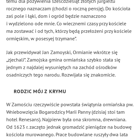
temu dla pożywienia sześćdziesiąt złotych jurgieltu
rocznego naznaczam (chodzi o roczną pensję). Do kościoła
zaś pole i łąki, dom i ogród będzie naznaczono
i wydzielono ode mnie. Co wiecznemi czasy przy kościele
ma zostawać i od tych, którzy będą przełożeni przy kościele
ormięskim, w posesyej trzymane”.
Jak przewidywał Jan Zamoyski, Ormianie wkrótce się
„zjechali”. Zamojska gmina ormiańska szybko stała się
jednym z najdalej wysuniętych na zachód ośrodków
osadniczych tego narodu. Rozwijała się znakomicie.
RODZIC MÓJ Z KRYMU
W Zamościu rzeczywiście powstała świątynia ormiańska pw.
Wniebowzięcia Bogarodzicy Marii Panny (dzisiaj stoi tam
hotel Renesans). Najpierw była ona skromna, drewniana.
Od 1623 r. zaczęto jednak gromadzić pieniądze na budowę
kościoła murowanego. Prace budowlane ruszyły dwa lata