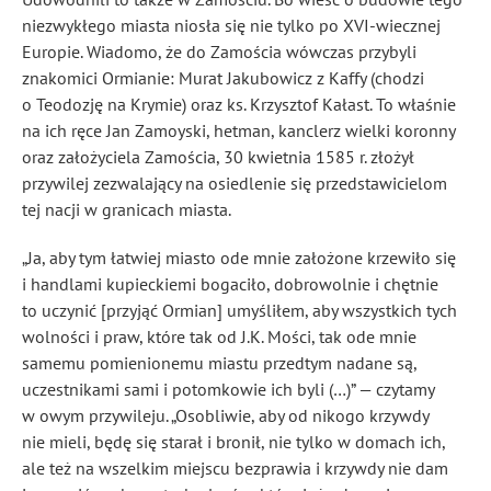
niezwykłego miasta niosła się nie tylko po XVI-wiecznej
Europie. Wiadomo, że do Zamościa wówczas przybyli
znakomici Ormianie: Murat Jakubowicz z Kaffy (chodzi
o Teodozję na Krymie) oraz ks. Krzysztof Kałast. To właśnie
na ich ręce Jan Zamoyski, hetman, kanclerz wielki koronny
oraz założyciela Zamościa, 30 kwietnia 1585 r. złożył
przywilej zezwalający na osiedlenie się przedstawicielom
tej nacji w granicach miasta.
„Ja, aby tym łatwiej miasto ode mnie założone krzewiło się
i handlami kupieckiemi bogaciło, dobrowolnie i chętnie
to uczynić [przyjąć Ormian] umyśliłem, aby wszystkich tych
wolności i praw, które tak od J.K. Mości, tak ode mnie
samemu pomienionemu miastu przedtym nadane są,
uczestnikami sami i potomkowie ich byli (…)” — czytamy
w owym przywileju. „Osobliwie, aby od nikogo krzywdy
nie mieli, będę się starał i bronił, nie tylko w domach ich,
ale też na wszelkim miejscu bezprawia i krzywdy nie dam