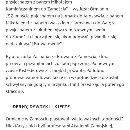
przyjechałem z panem Mikołajem
Kamieńczaninem do Zamościa” — wyliczał Ormianin.
„Z Zamościa pojechałem na jarmark do Jarosławia, z panem
Mikołajem i z panem Iwaszkiem z Jarosławia do Waręża,
przyjechałem z Jakubem Ajwazem, krewnym swoim
do Zamościa i począłem się akomodować [przymilać się,
nadskakiwać] Browarównie”.
Była to córka Zachariasza Browara z Zamościa, która
po owych przymilaniach została jego żoną. Po pewnym
czasie Kistesterowicz… zarąbał ją szablą. Podobno
próbował zamordować także ich wspólne dziecko. Został
schwytany na gorącym uczynku. Trafił przed sąd, a potem go
stracono.
DERHY, DYWDYKI I KIECZE
Ormianie w Zamościu piastowali wiele ważnych „godności”.
Niektórzy z nich byli profesorami Akademii Zamojskiej,