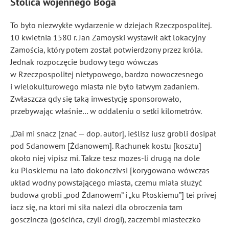
Stolica wojennego Boga
To było niezwykłe wydarzenie w dziejach Rzeczpospolitej.
10 kwietnia 1580 r. Jan Zamoyski wystawił akt lokacyjny
Zamościa, który potem został potwierdzony przez króla.
Jednak rozpoczęcie budowy tego wówczas
w Rzeczpospolitej nietypowego, bardzo nowoczesnego
i wielokulturowego miasta nie było łatwym zadaniem.
Zwłaszcza gdy się taką inwestycję sponsorowało,
przebywając właśnie… w oddaleniu o setki kilometrów.
„Dai mi snacz [znać — dop. autor], ieślisz iusz grobli dosipał
pod Sdanowem [Żdanowem]. Rachunek kostu [kosztu]
około niej vipisz mi. Takze tesz mozes-li drugą na dole
ku Ploskiemu na lato dokonczivsi [korygowano wówczas
układ wodny powstającego miasta, czemu miała służyć
budowa grobli „pod Żdanowem” i „ku Płoskiemu”] tei privej
iacz się, na ktori mi siła nalezi dla obroczenia tam
gosczincza (gościńca, czyli drogi), zaczembi miasteczko