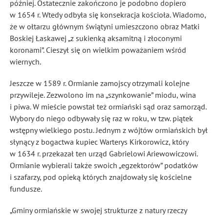
później. Ostatecznie zakończono je podobno dopiero
w 1654 r. Wtedy odbyła się konsekracja kościoła. Wiadomo,
że w ołtarzu głównym świątyni umieszczono obraz Matki
Boskiej Łaskawej „z sukienką aksamitną i złoconymi
koronami”. Cieszył się on wielkim poważaniem wśród
wiernych.
Jeszcze w 1589 r. Ormianie zamojscy otrzymali kolejne
przywileje. Zezwolono im na „szynkowanie” miodu, wina
i piwa. W mieście powstał też ormiański sąd oraz samorząd.
Wybory do niego odbywały się raz w roku, w tzw. piątek
wstępny wielkiego postu. Jednym z wójtów ormiańskich był
słynący z bogactwa kupiec Warterys Kirkorowicz, który
w 1634 r. przekazał ten urząd Gabrielowi Ariewowiczowi.
Ormianie wybierali także swoich „egzektorów” podatków
i szafarzy, pod opieką których znajdowały się kościelne
fundusze.
„Gminy ormiańskie w swojej strukturze z natury rzeczy