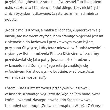
przyjeżdżali głównie z Armenii i ówczesnej Turcji, a potem
m.in. z Jazłowca i Kamieńca Podolskiego. Losy niektórych
z nich były skomplikowane. Często też zmieniali miejsca
pobytu.
„Rodzic mój z Krymu, a matka z Tochatu, kupiecztwem się
bawili, ale nie wiem czy żyją, bom stamtąd wyjechał jest lat
z piętnaście do Jazłowca i przy krewnym swym byłem,
przy panu Chydyrze, który teraz mieszka w Stanisławowie” —
czytamy w liście urodzenia Eliasza Kistesterowicza, który
przedstawiał się jako patrycjusz zamojski urodzony
w Izmaelu nad Dunajem (jego relacja znajduje się
w Archiwum Państwowym w Lublinie, w zbiorze „Acta
Armenica Zamoscensis”).
Potem Eliasz Kistesterowicz przebywał w Jazłowcu,
w Jassach, a stamtąd wyruszył do Węgier. Tam handlował
końmi i wołami. Następnie wrócił do Stanisławowa.
Nie pobył tam długo. „Znowu stamtąd do Waręża. Z Waręża