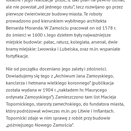
ale nie powstał „od jednego rzutu”, lecz rozwijano go przez
pierwsze ćwierćwiecze budowy miasta. Te roboty
prowadzono pod kierunkiem wybitnego architekta
Bernarda Moranda. W Zamościu pracował on od 1578 r.
do śmierci w 1600 r. Jego dziełem były najważniejsze
miejskie budowle: pałac, ratusz, kolegiata, arsenał, dwie
bramy miejskie: Lwowska i Lubelska, oraz m.in. wspaniałe
fortyfikacje.
Nie od początku doceniano jego zalety i zdolności.
Dowiadujemy się tego z „Archiwum Jana Zamoyskiego,
kanclerza i hetmana wielkiego koronnego” (publikacja
została wydana w 1904 r. „nakładem hr. Maurycego
ordynata Zamoyskiego”). Zamieszczono tam list Macieja
Topornickiego, starosty zamechskiego, do fundatora miasta,
który podróżował wówczas m.in. po Litwie i Inflantach.
Topornicki zdaje w nim sprawę z robót przy budowie
„późniejszego Nowego Zamościa”.