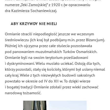
numerze „Teki Zamojskiej” z 1920 r. (w opracowaniu
dra Kazimierza Sochaniewicza).
ABY KRZYWDY NIE MIELI
Ormianie stracili niepodległość jeszcze we wczesnym
średniowieczu (ich kraj był podbijany m.in. przez Bizancjum).
Później ich ojczyzna przez całe stulecia pozostawała
pod panowaniem muzułmańskich Turków Osmańskich.
Ormianie byli na swoim terytorium prześladowani
i dyskryminowani. Wielu musiało uciekać. Ostoją dla tych,
którzy pozostali, stały się kościoły, którymi był usiany niemal
cały kraj. Wiele z tych niezwykłych budowli sakralnych
powstało w okresie od IV do XII w. To dzięki wierze
i bogatej tradycji Ormianie zdołali przez wieki zachować
narodową tożsamość.