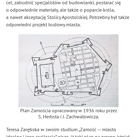
cel, zatrudnić specjalistów od budowlanki, postarać się
o odpowiednie materiały, ale także o poparcie króla,
a nawet akceptację Stolicy Apostolskiej. Potrzebny był także
odpowiedni projekt budowy miasta.
Plan Zamościa opracowany w 1936 roku przez
S. Herbsta i J. Zachwatowicza.
Teresa Zarębska w swoim studium „Zamość — miasto
idealne i jego realizacja” pisze, iż taki plan na pewno istniał,