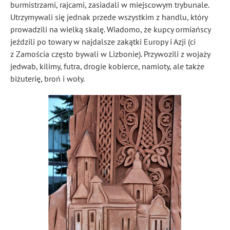
burmistrzami, rajcami, zasiadali w miejscowym trybunale.
Utrzymywali się jednak przede wszystkim z handlu, który
prowadzili na wielką skalę. Wiadomo, że kupcy ormiańscy
jeździli po towary w najdalsze zakątki Europy i Azji (ci
z Zamościa często bywali w Lizbonie). Przywozili z wojaży
jedwab, kilimy, futra, drogie kobierce, namioty, ale także
biżuterię, broń i woły.