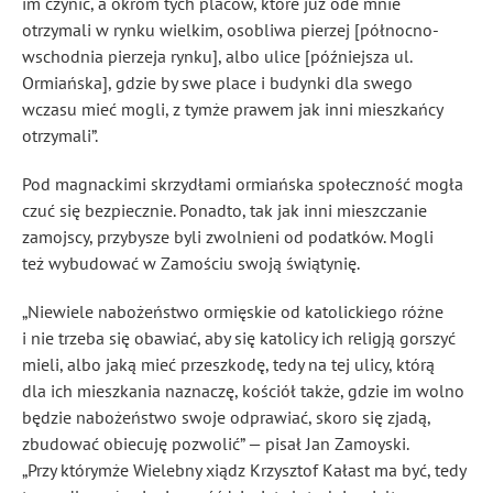
im czynić, a okrom tych placów, które już ode mnie
otrzymali w rynku wielkim, osobliwa pierzej [północno-
wschodnia pierzeja rynku], albo ulice [późniejsza ul.
Ormiańska], gdzie by swe place i budynki dla swego
wczasu mieć mogli, z tymże prawem jak inni mieszkańcy
otrzymali”.
Pod magnackimi skrzydłami ormiańska społeczność mogła
czuć się bezpiecznie. Ponadto, tak jak inni mieszczanie
zamojscy, przybysze byli zwolnieni od podatków. Mogli
też wybudować w Zamościu swoją świątynię.
„Niewiele nabożeństwo ormięskie od katolickiego różne
i nie trzeba się obawiać, aby się katolicy ich religją gorszyć
mieli, albo jaką mieć przeszkodę, tedy na tej ulicy, którą
dla ich mieszkania naznaczę, kościół także, gdzie im wolno
będzie nabożeństwo swoje odprawiać, skoro się zjadą,
zbudować obiecuję pozwolić” — pisał Jan Zamoyski.
„Przy którymże Wielebny xiądz Krzysztof Kałast ma być, tedy