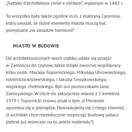
„Trattato d’archittetura civile e militare”, wydanym w 1482 r.
To wszystko było także zgodne m.in. z doktryną Cycerona,
który uważał, że różne elementy miasta muszą być
pomyślane „na zasadzie harmonii”.
MIASTO W BUDOWIE
Od architektonicznych teorii szybko udało się przejść
w Zamościu do czynów, także dzięki owocnej współpracy
kilku osób: Macieja Topornickiego, Mikołaja Uhrowieckiego,
rotmistrza królewskiego, i Jakuba Snopkowskiego,
wojskiego chełmskiego. Byli oni pomocnikami Jana
Zamoyskiego. W liście do założyciela miasta z 2 kwietnia
1579 r. Topornicki znowu pisał o tym, iż Morando
upomina się o pieniądze. Dowiadujemy się z niego również,
iż architekt chce niezwłocznie rozpocząć budowę pałacu
(zebrał już wówczas na to „wiele materiału”).