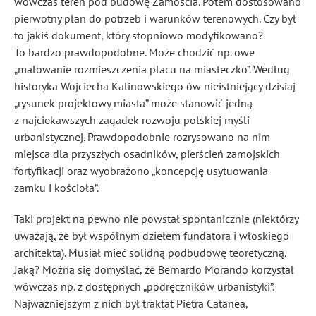
wówczas teren pod budowę Zamościa. Potem dostosowano
pierwotny plan do potrzeb i warunków terenowych. Czy był
to jakiś dokument, który stopniowo modyfikowano?
To bardzo prawdopodobne. Może chodzić np. owe
„malowanie rozmieszczenia placu na miasteczko”. Według
historyka Wojciecha Kalinowskiego ów nieistniejący dzisiaj
„rysunek projektowy miasta” może stanowić jedną
z najciekawszych zagadek rozwoju polskiej myśli
urbanistycznej. Prawdopodobnie rozrysowano na nim
miejsca dla przyszłych osadników, pierścień zamojskich
fortyfikacji oraz wyobrażono „koncepcję usytuowania
zamku i kościoła”.
Taki projekt na pewno nie powstał spontanicznie (niektórzy
uważają, że był wspólnym dziełem fundatora i włoskiego
architekta). Musiał mieć solidną podbudowę teoretyczną.
Jaką? Można się domyślać, że Bernardo Morando korzystał
wówczas np. z dostępnych „podręczników urbanistyki”.
Najważniejszym z nich był traktat Pietra Catanea,