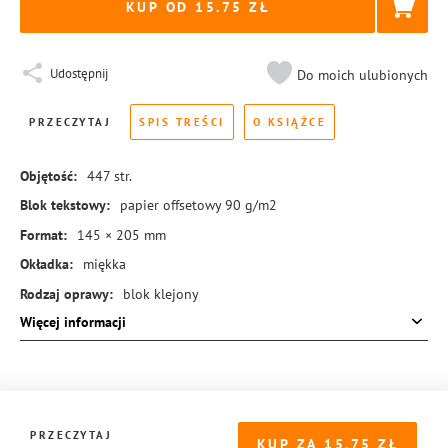
KUP OD 15.75
Udostępnij
Do moich ulubionych
PRZECZYTAJ
SPIS TREŚCI
O KSIĄŻCE
Objętość:
447
str.
Blok tekstowy:
papier offsetowy 90 g/m2
Format:
145 × 205 mm
Okładka:
miękka
Rodzaj oprawy:
blok klejony
Więcej informacji
ISBN:
978-83-8155-789-4
PRZECZYTAJ
KUP ZA
15.75