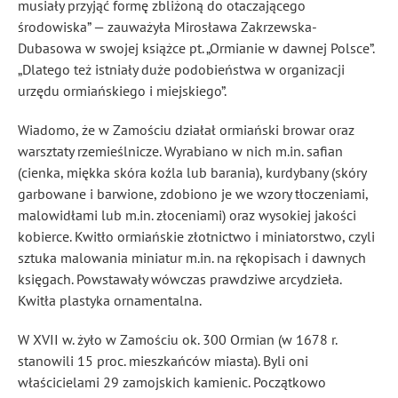
musiały przyjąć formę zbliżoną do otaczającego
środowiska” — zauważyła Mirosława Zakrzewska-
Dubasowa w swojej książce pt. „Ormianie w dawnej Polsce”.
„Dlatego też istniały duże podobieństwa w organizacji
urzędu ormiańskiego i miejskiego”.
Wiadomo, że w Zamościu działał ormiański browar oraz
warsztaty rzemieślnicze. Wyrabiano w nich m.in. safian
(cienka, miękka skóra koźla lub barania), kurdybany (skóry
garbowane i barwione, zdobiono je we wzory tłoczeniami,
malowidłami lub m.in. złoceniami) oraz wysokiej jakości
kobierce. Kwitło ormiańskie złotnictwo i miniatorstwo, czyli
sztuka malowania miniatur m.in. na rękopisach i dawnych
księgach. Powstawały wówczas prawdziwe arcydzieła.
Kwitła plastyka ornamentalna.
W XVII w. żyło w Zamościu ok. 300 Ormian (w 1678 r.
stanowili 15 proc. mieszkańców miasta). Byli oni
właścicielami 29 zamojskich kamienic. Początkowo