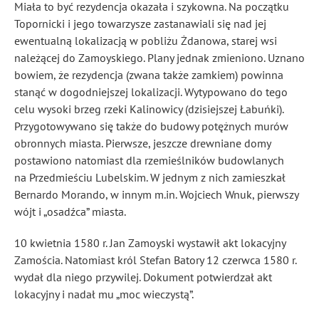
Miała to być rezydencja okazała i szykowna. Na początku
Topornicki i jego towarzysze zastanawiali się nad jej
ewentualną lokalizacją w pobliżu Żdanowa, starej wsi
należącej do Zamoyskiego. Plany jednak zmieniono. Uznano
bowiem, że rezydencja (zwana także zamkiem) powinna
stanąć w dogodniejszej lokalizacji. Wytypowano do tego
celu wysoki brzeg rzeki Kalinowicy (dzisiejszej Łabuńki).
Przygotowywano się także do budowy potężnych murów
obronnych miasta. Pierwsze, jeszcze drewniane domy
postawiono natomiast dla rzemieślników budowlanych
na Przedmieściu Lubelskim. W jednym z nich zamieszkał
Bernardo Morando, w innym m.in. Wojciech Wnuk, pierwszy
wójt i „osadźca” miasta.
10 kwietnia 1580 r. Jan Zamoyski wystawił akt lokacyjny
Zamościa. Natomiast król Stefan Batory 12 czerwca 1580 r.
wydał dla niego przywilej. Dokument potwierdzał akt
lokacyjny i nadał mu „moc wieczystą”.