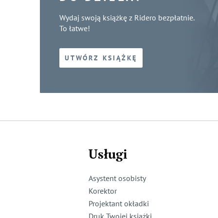
Wydaj swoją książkę z Ridero bezpłatnie.
To łatwe!
UTWÓRZ KSIĄŻKĘ
Usługi
Asystent osobisty
Korektor
Projektant okładki
Druk Twojej książki