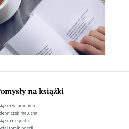
omysły na książki
siążka wspomnień
zienniczek malucha
siążka eksperta
ydaj tomik poezji