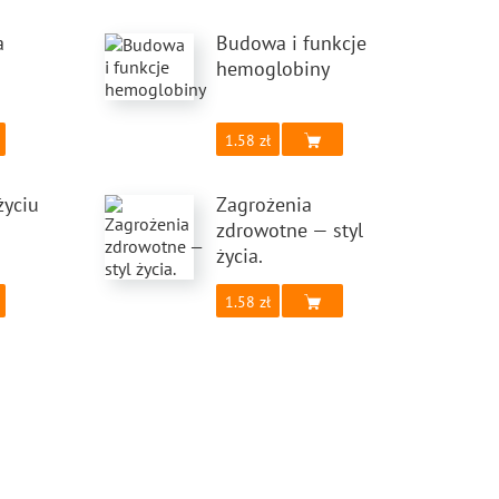
a
Budowa i funkcje
hemoglobiny
1.58
życiu
Zagrożenia
zdrowotne — styl
życia.
1.58