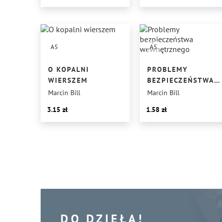
A5
A5
O KOPALNI
PROBLEMY
WIERSZEM
BEZPIECZEŃSTWA
WEWNĘTRZNEGO
Marcin Bill
Marcin Bill
3.15
1.58
DO DZIEŁA!