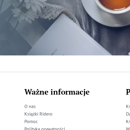
Ważne informacje
P
O nas
K
Książki Ridero
D
Pomoc
K
Polityka prywatności
W