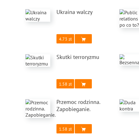
Ukraina walczy
4.73
Skutki terroryzmu
1.58
Przemoc rodzinna.
Zapobieganie.
1.58