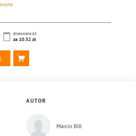
eczytaj
8-83-8221-105-4
drukowana
A5
za
10.32
AUTOR
Marcin Bill