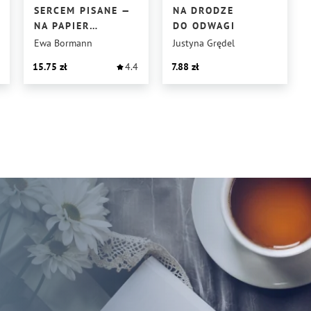
SERCEM PISANE —
NA DRODZE
NA PAPIER
DO ODWAGI
PRZELANE
Ewa Bormann
Justyna Grędel
15.75
4.4
7.88