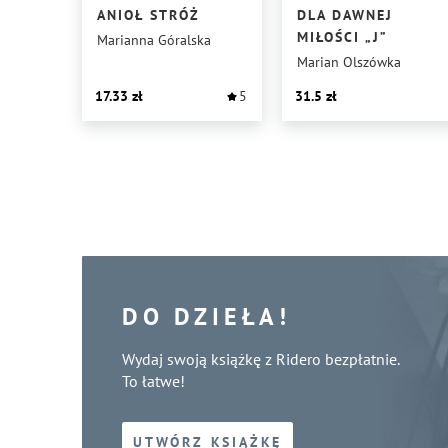
ANIOŁ STRÓŻ
DLA DAWNEJ
MIŁOŚCI „J”
Marianna Góralska
Marian Olszówka
17.33
5
31.5
DO DZIEŁA!
Wydaj swoją książkę z Ridero bezpłatnie.
To łatwe!
UTWÓRZ KSIĄŻKĘ