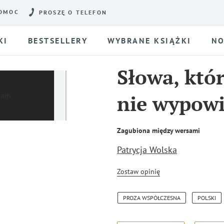
OMOC
PROSZĘ O TELEFON
KI
BESTSELLERY
WYBRANE KSIĄŻKI
NO
Słowa, któ
nie wypow
Zagubiona między wersami
Patrycja Wolska
Zostaw opinię
PROZA WSPÓŁCZESNA
POLSKI