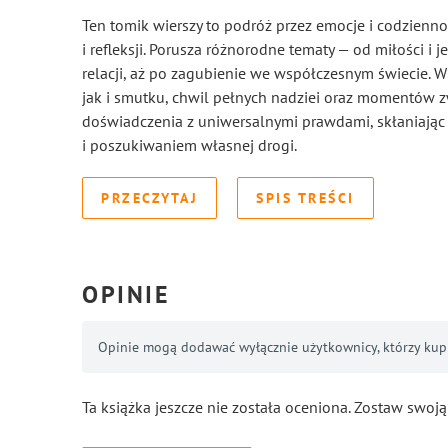
Ten tomik wierszy to podróż przez emocje i codzien
i refleksji. Porusza różnorodne tematy — od miłości i j
relacji, aż po zagubienie we współczesnym świecie. W
jak i smutku, chwil pełnych nadziei oraz momentów zw
doświadczenia z uniwersalnymi prawdami, skłaniając 
i poszukiwaniem własnej drogi.
PRZECZYTAJ
SPIS TREŚCI
OPINIE
Opinie mogą dodawać wyłącznie użytkownicy, którzy kupil
Ta książka jeszcze nie została oceniona. Zostaw swoją