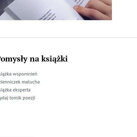
omysły na książki
siążka wspomnień
zienniczek malucha
siążka eksperta
ydaj tomik poezji