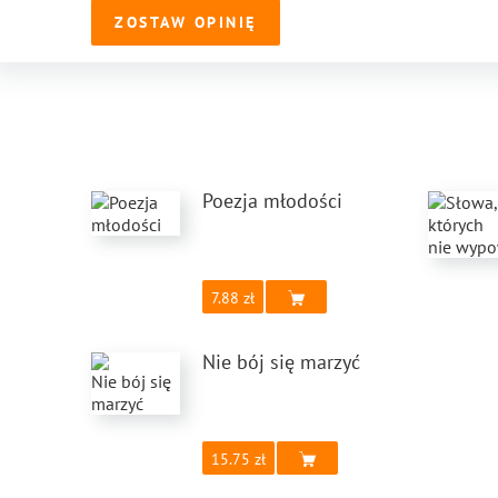
ZOSTAW OPINIĘ
Poezja młodości
7.88
Nie bój się marzyć
15.75