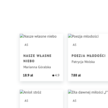
A5
A5
NASZE WŁASNE
POEZJA MŁODOŚCI
NIEBO
Patrycja Wolska
Marianna Góralska
18.9
4.9
7.88
A5
A5