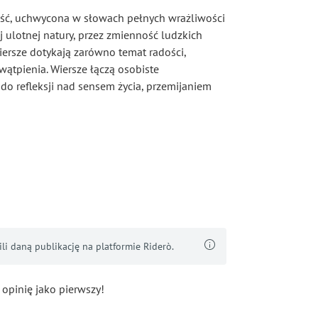
ność, uchwycona w słowach pełnych wrażliwości
ej ulotnej natury, przez zmienność ludzkich
iersze dotykają zarówno temat radości,
ątpienia. Wiersze łączą osobiste
do refleksji nad sensem życia, przemijaniem
i daną publikację na platformie Riderò.
 opinię jako pierwszy!