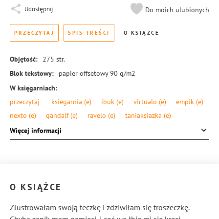
Udostępnij
Do moich ulubionych
PRZECZYTAJ
SPIS TREŚCI
O KSIĄŻCE
Objętość:
275
str.
Blok tekstowy:
papier offsetowy 90 g/m2
W księgarniach:
przeczytaj
ksiegarnia
(e)
ibuk
(e)
virtualo
(e)
empik
(e)
nexto
(e)
gandalf
(e)
ravelo
(e)
taniaksiazka
(e)
Format:
145 × 205 mm
Więcej informacji
Okładka:
miękka
Rodzaj oprawy:
blok klejony
ISBN:
978-83-8104-201-7
O KSIĄŻCE
Zlustrowałam swoją teczkę i zdziwiłam się troszeczkę.