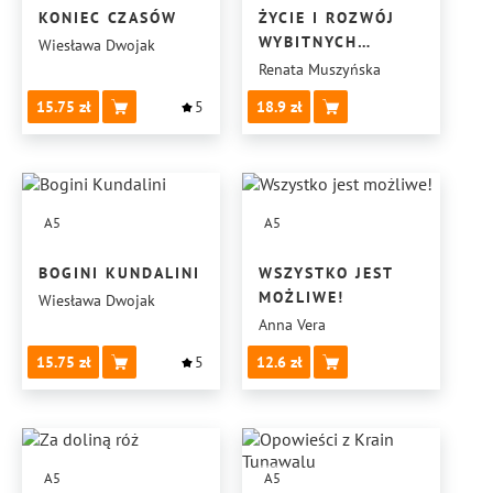
KONIEC CZASÓW
ŻYCIE I ROZWÓJ
WYBITNYCH
Wiesława Dwojak
TWÓRCÓW
Renata Muszyńska
15.75
5
18.9
A5
A5
BOGINI KUNDALINI
WSZYSTKO JEST
MOŻLIWE!
Wiesława Dwojak
Anna Vera
15.75
5
12.6
A5
A5