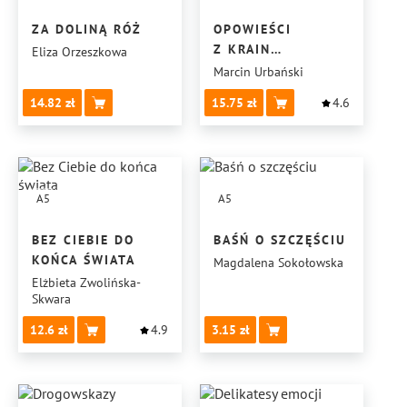
ZA DOLINĄ RÓŻ
OPOWIEŚCI
Z KRAIN
Eliza Orzeszkowa
TUNAWALU
Marcin Urbański
14.82
15.75
4.6
A5
A5
BEZ CIEBIE DO
BAŚŃ O SZCZĘŚCIU
KOŃCA ŚWIATA
Magdalena Sokołowska
Elżbieta Zwolińska-
Skwara
12.6
4.9
3.15