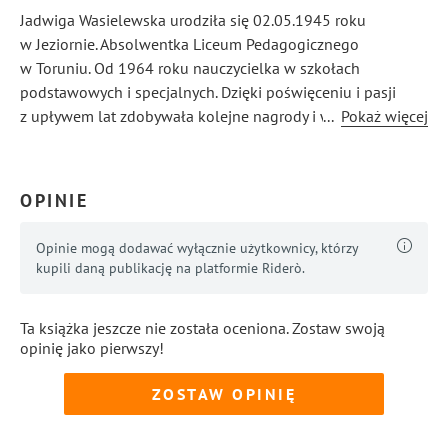
Jadwiga Wasielewska urodziła się 02.05.1945 roku
w Jeziornie. Absolwentka Liceum Pedagogicznego
w Toruniu. Od 1964 roku nauczycielka w szkołach
podstawowych i specjalnych. Dzięki poświęceniu i pasji
z upływem lat zdobywała kolejne nagrody i wyróżnienia za
...
Pokaż więcej
szczególne osiągnięcia dydaktyczno — wychowawcze.
W 1995 roku odznaczona Złotą Odznaką Związku
Nauczycielstwa Polskiego, co stało się ukoronowaniem
OPINIE
kariery oraz początkiem emerytury.
Opinie mogą dodawać wyłącznie użytkownicy, którzy
kupili daną publikację na platformie Riderò.
Ta książka jeszcze nie została oceniona. Zostaw swoją
opinię jako pierwszy!
ZOSTAW OPINIĘ