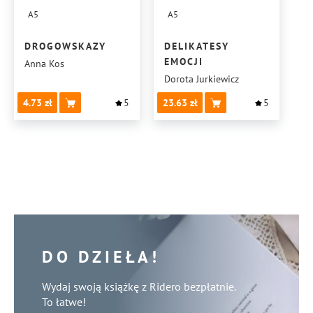
A5
A5
DROGOWSKAZY
DELIKATESY
EMOCJI
Anna Kos
Dorota Jurkiewicz
4.73
5
23.63
5
DO DZIEŁA!
Wydaj swoją książkę z Ridero bezpłatnie.
To łatwe!