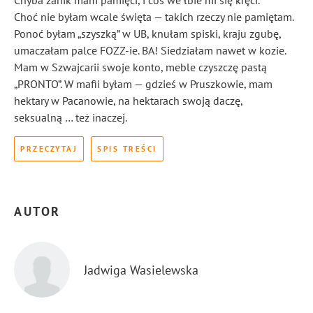
Chyba zanik mam pamięci, i coś we łbie mi się kręci.
Choć nie byłam wcale święta — takich rzeczy nie pamiętam.
Ponoć byłam „szyszką” w UB, knułam spiski, kraju zgubę,
umaczałam palce FOZZ-ie. BA! Siedziałam nawet w kozie.
Mam w Szwajcarii swoje konto, meble czyszczę pastą
„PRONTO”. W mafii byłam — gdzieś w Pruszkowie, mam
hektary w Pacanowie, na hektarach swoją daczę,
seksualną … też inaczej.
PRZECZYTAJ
SPIS TREŚCI
AUTOR
Jadwiga Wasielewska