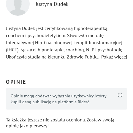
Justyna Dudek
Justyna Dudek jest certyfikowaną hipnoterapeutką,
coachem i psychodietetykiem. Stworzyła metodę
Integratywnej Hip-Coachingowej Terapii Transformacyjnej
(IHCT), łączącej hipnoterapie, coaching, NLP i psychologię.
Ukończyła studia na kierunku Zdrowie Publiczne,
...
Pokaż więcej
psychologia biznesu i kontynuuje naukę z psychologii
klinicznej. Przez sześć lat współpracowała
z przedsiębiorcami, jako Dyrektor ds. Rozwoju w BNI
OPINIE
zdobyła szerokie doświadczenie zawodowe. Jest członkiem
International Hypnosis Association.
Opinie mogą dodawać wyłącznie użytkownicy, którzy
kupili daną publikację na platformie Riderò.
Ta książka jeszcze nie została oceniona. Zostaw swoją
opinię jako pierwszy!