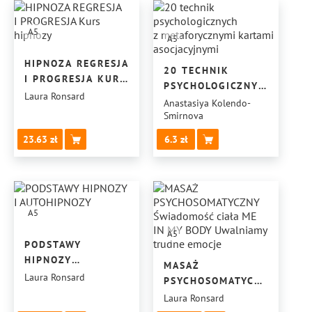
A5
A5
HIPNOZA REGRESJA
20 TECHNIK
I PROGRESJA KURS
PSYCHOLOGICZNYCH
HIPNOZY
Laura Ronsard
Z METAFORYCZNYMI
Anastasiya Kolendo-
Smirnova
KARTAMI
ASOCJACYJNYMI
23.63
6.3
A5
A5
PODSTAWY
HIPNOZY
MASAŻ
I AUTOHIPNOZY
Laura Ronsard
PSYCHOSOMATYCZNY
ŚWIADOMOŚĆ
Laura Ronsard
CIAŁA ME