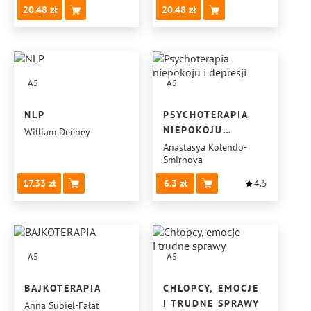
20.48
20.48
IN MY BODY
UWALNIAMY
TRUDNE EMOCJE
A5
A5
NLP
PSYCHOTERAPIA
NIEPOKOJU
William Deeney
I DEPRESJI
Anastasya Kolendo-
Smirnova
17.33
6.3
4.5
A5
A5
BAJKOTERAPIA
CHŁOPCY, EMOCJE
I TRUDNE SPRAWY
Anna Subiel-Fałat