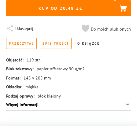
KUP OD 20.48
Udostępnij
Do moich ulubionych
PRZECZYTAJ
SPIS TREŚCI
O KSIĄŻCE
Objętość:
119
str.
Blok tekstowy:
papier offsetowy 90 g/m2
Format:
145 × 205 mm
Okładka:
miękka
Rodzaj oprawy:
blok klejony
Więcej informacji
ISBN:
978-83-8384-560-9