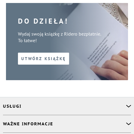
DO DZIEŁA!
Wydaj swoją książkę z Ridero bezpłatnie.
To łatwe!
UTWÓRZ KSIĄŻKĘ
USŁUGI
Asystent osobisty
WAŻNE INFORMACJE
Korektor