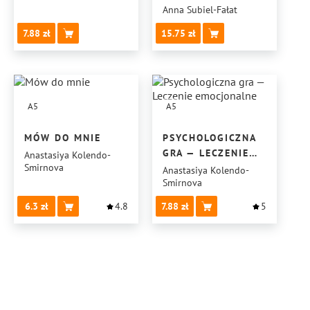
Anna Subiel-Fałat
7.88
15.75
A5
A5
MÓW DO MNIE
PSYCHOLOGICZNA
GRA — LECZENIE
Anastasiya Kolendo-
Smirnova
EMOCJONALNE
Anastasiya Kolendo-
Smirnova
6.3
4.8
7.88
5