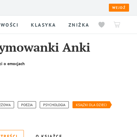
WEJDŹ
WOŚCI
KLASYKA
ZNIŻKA
rymowanki Anki
ci o emocjach
IEŻOWA
POEZJA
PSYCHOLOGIA
KSIĄŻKI DLA DZIECI
 TREŚCI
O KSIĄŻCE