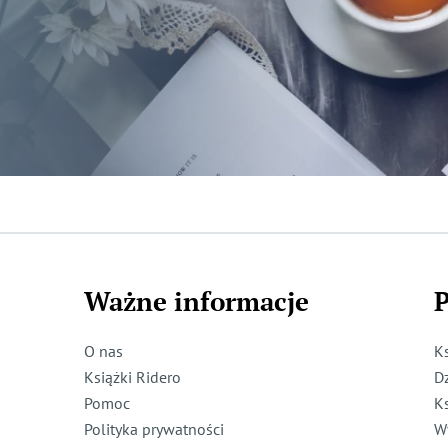
Ważne informacje
P
O nas
K
Książki Ridero
D
Pomoc
K
Polityka prywatności
W