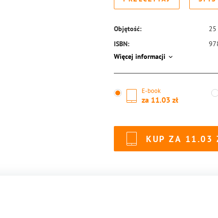
Objętość:
25
ISBN:
97
Więcej informacji
E-book
za
11.03
KUP ZA
11.03