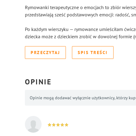
Rymowanki terapeutyczne o emocjach to zbiór wierszy d
przedstawiają sześć podstawowych emocji: radość, smut
Po każdym wierszyku — rymowance umieściłam ćwiczen
dziecka może z dzieckiem zrobić w dowolnej formie (r
PRZECZYTAJ
SPIS TREŚCI
OPINIE
Opinie mogą dodawać wyłącznie użytkownicy, którzy kupil