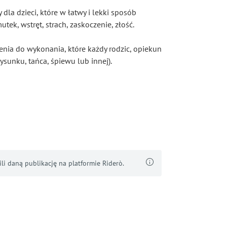
la dzieci, które w łatwy i lekki sposób
ek, wstręt, strach, zaskoczenie, złość.
ia do wykonania, które każdy rodzic, opiekun
ysunku, tańca, śpiewu lub innej).
i daną publikację na platformie Riderò.