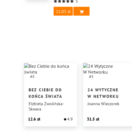
5
11.03
A5
A5
BEZ CIEBIE DO
24 WYTYCZNE
KOŃCA ŚWIATA
W NETWORKU
Elżbieta Zwolińska-
Joanna Wieczorek
Skwara
12.6
4.9
31.5