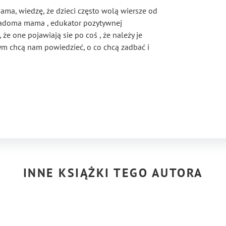
ma, wiedzę, że dzieci często wolą wiersze od
świadoma mama , edukator pozytywnej
że one pojawiają sie po coś , że należy je
ym chcą nam powiedzieć, o co chcą zadbać i
 słowa nie wyraziły w pełni tego, co jest w tych
konać samemu. Marzena W
INNE KSIĄŻKI TEGO AUTORA