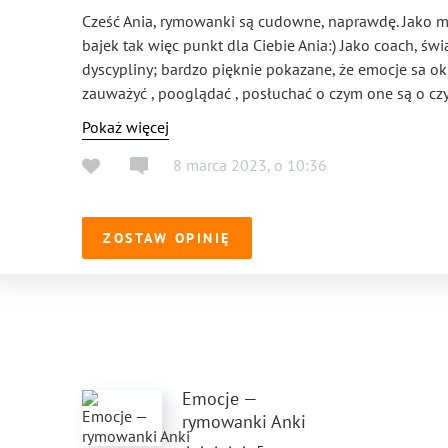
Cześć Ania, rymowanki są cudowne, naprawdę. Jako ma
bajek tak więc punkt dla Ciebie Ania:) Jako coach, 
dyscypliny; bardzo pięknie pokazane, że emocje sa ok, 
zauważyć , pooglądać , posłuchać o czym one są o cz
jak należy się o nie zatroszczyc i nimi opiekować. Moje
Pokaż więcej
wierszach wiec trzeba po nie sięgnąć żeby się prze
8 marca 2023
,
o
10:36
ZOSTAW OPINIĘ
Emocje —
rymowanki Anki