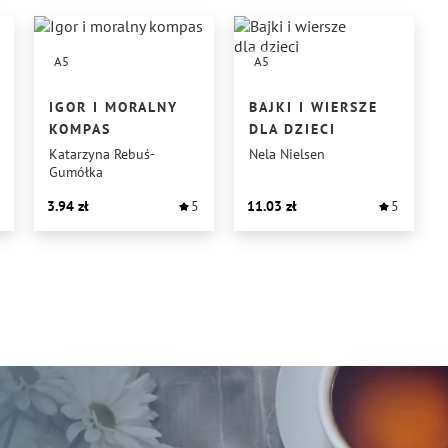
A5
A5
IGOR I MORALNY
BAJKI I WIERSZE
KOMPAS
DLA DZIECI
Katarzyna Rebuś-
Nela Nielsen
Gumółka
3.94
5
11.03
5