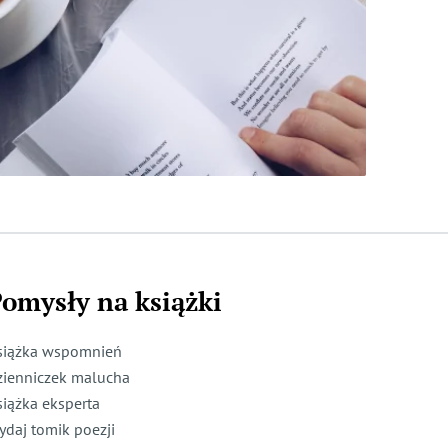
omysły na książki
siążka wspomnień
zienniczek malucha
siążka eksperta
ydaj tomik poezji