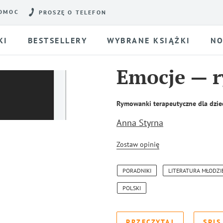
OMOC
PROSZĘ O TELEFON
KI
BESTSELLERY
WYBRANE KSIĄŻKI
NO
Emocje — 
Rymowanki terapeutyczne dla dzie
Anna Styrna
Zostaw opinię
PORADNIKI
LITERATURA MŁODZ
POLSKI
PRZECZYTAJ
SPIS