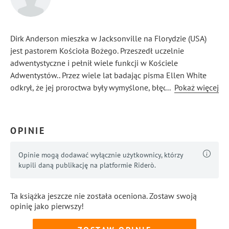
Dirk Anderson mieszka w Jacksonville na Florydzie (USA)
jest pastorem Kościoła Bożego. Przeszedł uczelnie
adwentystyczne i pełnił wiele funkcji w Kościele
Adwentystów.. Przez wiele lat badając pisma Ellen White
odkrył, że jej proroctwa były wymyślone, błędne, i głosiła
...
Pokaż więcej
coś sprzecznego z Biblią.. Obecnie prowadzi stronę
internetową na której przedstawia swoje odkrycia. Ma wielu
zainteresowanych i jego odkrycia są publikowane w 16
OPINIE
językach
Opinie mogą dodawać wyłącznie użytkownicy, którzy
kupili daną publikację na platformie Riderò.
Ta książka jeszcze nie została oceniona. Zostaw swoją
opinię jako pierwszy!