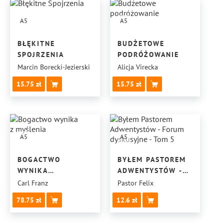
A5
A5
BŁĘKITNE
BUDŻETOWE
SPOJRZENIA
PODRÓŻOWANIE
Marcin Borecki-Jezierski
Alicja Virecka
15.75
15.75
A5
A5
BOGACTWO
BYŁEM PASTOREM
WYNIKA
ADWENTYSTÓW -
Z MYŚLENIA
FORUM
Carl Franz
Pastor Felix
DYSKUSYJNE -
78.75
12.6
TOM 5