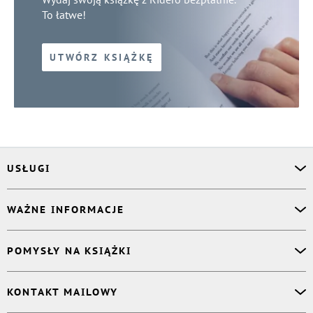
To łatwe!
UTWÓRZ KSIĄŻKĘ
USŁUGI
Asystent osobisty
WAŻNE INFORMACJE
Korektor
Projektant okładki
O nas
POMYSŁY NA KSIĄŻKI
Druk Twojej książki
Książki Ridero
Publikacja
Pomoc
Książka wspomnień
KONTAKT MAILOWY
Polityka prywatności
Dzienniczek malucha