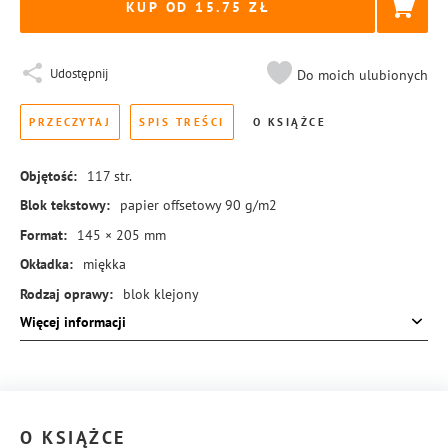
KUP OD 15.75
Udostępnij
Do moich ulubionych
PRZECZYTAJ
SPIS TREŚCI
O KSIĄŻCE
Objętość:
117
str.
Blok tekstowy:
papier offsetowy 90 g/m2
Format:
145 × 205 mm
Okładka:
miękka
Rodzaj oprawy:
blok klejony
Więcej informacji
ISBN:
978-83-8455-430-2
O KSIĄŻCE