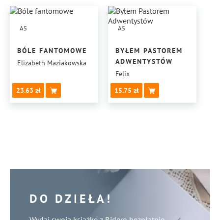
A5
A5
BÓLE FANTOMOWE
BYŁEM PASTOREM
ADWENTYSTÓW
Elizabeth Maziakowska
Felix
23.63
15.75
DO DZIEŁA!
Wydaj swoją książkę z Ridero bezpłatnie.