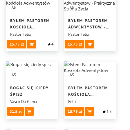
A5
A5
BYŁEM PASTOREM
BYŁEM PASTOREM
KOŚCIOŁA
ADWENTYSTÓW -
ADWENTYSTÓW
PRAKTYCZNA
Pastor Felix
Pastor Felix
STRONA ŻYCIA
15.75
4
15.75
A5
A5
BOGAĆ SIĘ KIEDY
BYŁEM PASTOREM
ŚPISZ
KOŚCIOŁA
ADWENTYSTÓW
Vasco Da Gama
Felix
31.5
15.75
3.8