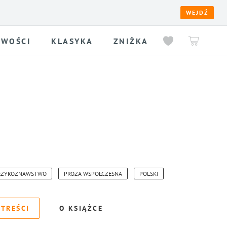
WEJDŹ
WOŚCI
KLASYKA
ZNIŻKA
ĘZYKOZNAWSTWO
PROZA WSPÓŁCZESNA
POLSKI
 TREŚCI
O KSIĄŻCE