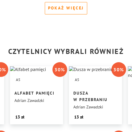
POKAŻ WIĘCEJ
CZYTELNICY WYBRALI RÓWNIEŻ
0
%
30
%
30
%
A5
A5
ALFABET PAMIĘCI
DUSZA
W PRZEBRANIU
Adrian Zawadzki
Adrian Zawadzki
13
13