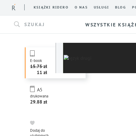
KSIĄŻKI RIDERO
O NAS
USŁUGI
BLOG
P
SZUKAJ
WSZYSTKIE KSIĄŻ
E-book
15.75
11
A5
drukowana
29.88
Dodaj do
ulubionych