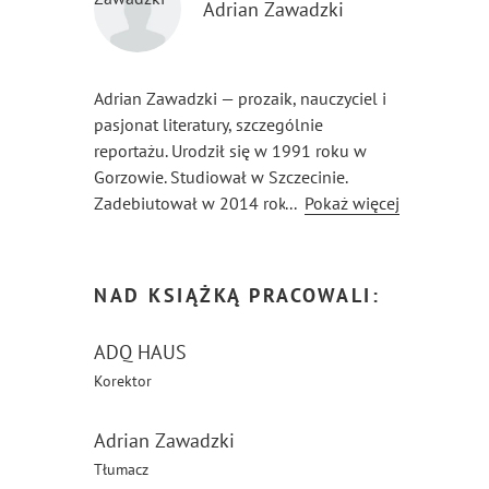
Adrian Zawadzki
Adrian Zawadzki — prozaik, nauczyciel i
pasjonat literatury, szczególnie
reportażu. Urodził się w 1991 roku w
Gorzowie. Studiował w Szczecinie.
Zadebiutował w 2014 roku powieścią
...
Pokaż więcej
Krwawy umysł. W jego dorobku znajdują
się również m.in. Kochaj oraz
Bezwstydne. W swojej ostatniej
NAD KSIĄŻKĄ PRACOWALI:
publikacji, Zupa z chrabąszczy majowych,
podjął trudny temat zbrodni w
ADQ HAUS
Gardelegen z 1945 roku. Od 2016 roku
Korektor
mieszka w Niemczech, gdzie łączy pasję
pisarską z pracą pedagogiczną, ucząc
rodaków języka niemieckiego.
Adrian Zawadzki
Tłumacz