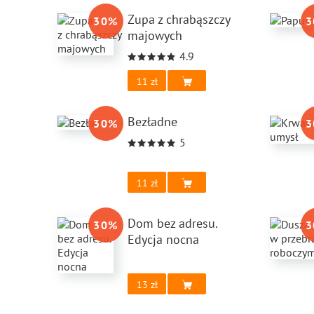
Zupa z chrabąszczy
30
%
3
majowych
4.9
11
Bezładne
30
%
3
5
11
Dom bez adresu.
30
%
3
Edycja nocna
13