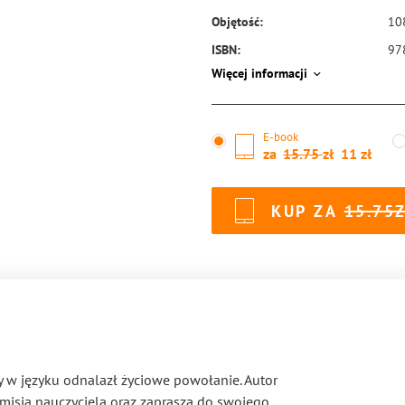
Objętość:
10
ISBN:
97
Więcej informacji
E-book
za
15.75
11
KUP ZA
15.75
ry w języku odnalazł życiowe powołanie. Autor
z misją nauczyciela oraz zaprasza do swojego