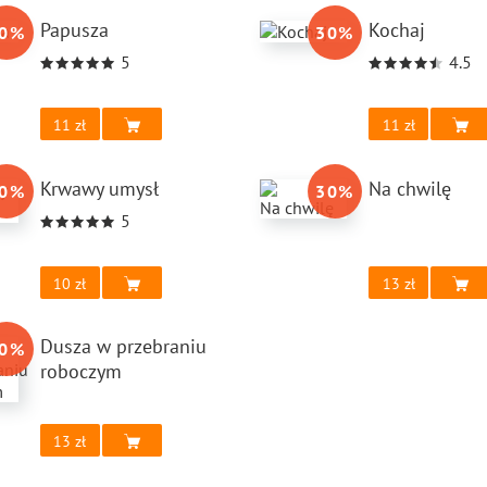
Papusza
Kochaj
0
%
30
%
5
4.5
11
11
Krwawy umysł
Na chwilę
0
%
30
%
5
10
13
Dusza w przebraniu
0
%
roboczym
13