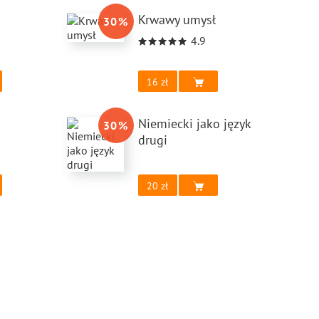
Krwawy umysł
30
%
4.9
16
Niemiecki jako język
30
%
drugi
20