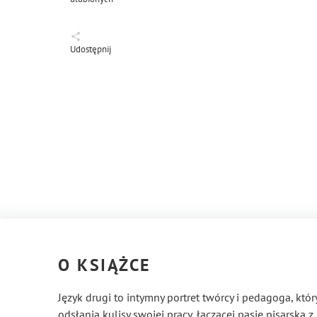
Udostępnij
O KSIĄŻCE
Język drugi to intymny portret twórcy i pedagoga, któ
odsłania kulisy swojej pracy, łączącej pasję pisarską 