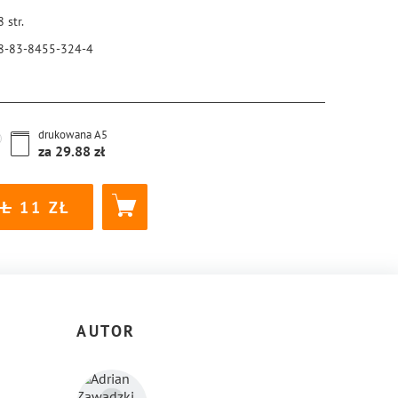
8
str.
8-83-8455-324-4
drukowana
A5
za
29.88
11
AUTOR