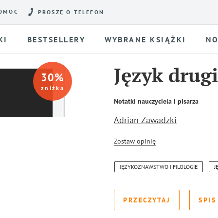
OMOC
PROSZĘ O TELEFON
KI
BESTSELLERY
WYBRANE KSIĄŻKI
NO
Język drugi
30
%
zniżka
Notatki nauczyciela i pisarza
Adrian Zawadzki
Zostaw opinię
JĘZYKOZNAWSTWO I FILOLOGIE
J
PRZECZYTAJ
SPIS