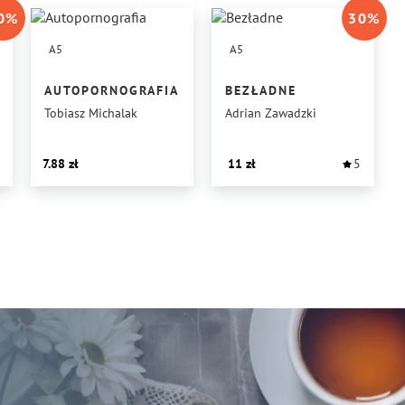
0
%
30
%
A5
A5
AUTOPORNOGRAFIA
BEZŁADNE
Tobiasz Michalak
Adrian Zawadzki
7.88
11
5