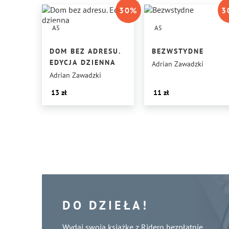
30
%
3
A5
A5
DOM BEZ ADRESU.
BEZWSTYDNE
EDYCJA DZIENNA
Adrian Zawadzki
Adrian Zawadzki
13
11
DO DZIEŁA!
Wydaj swoją książkę z Ridero bezpłatnie.