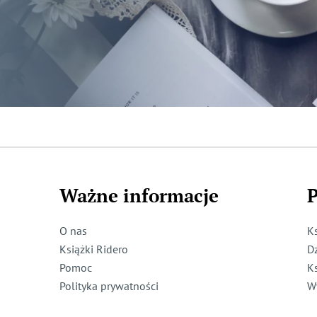
Ważne informacje
P
O nas
K
Książki Ridero
D
Pomoc
K
Polityka prywatności
W