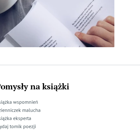
omysły na książki
siążka wspomnień
zienniczek malucha
siążka eksperta
ydaj tomik poezji