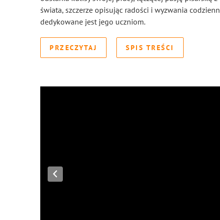
świata, szczerze opisując radości i wyzwania codzien
dedykowane jest jego uczniom.
PRZECZYTAJ
SPIS TREŚCI