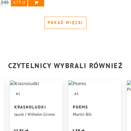
4.73
POKAŻ WIĘCEJ
CZYTELNICY WYBRALI RÓWNIEŻ
A5
A5
KRASNOLUDKI
POEMS
Jacob i Wilhelm Grimm
Martin Bill
11.81
1.58