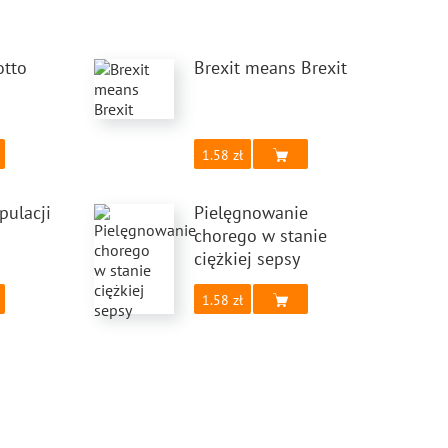
otto
Brexit means Brexit
1.58
pulacji
Pielęgnowanie
chorego w stanie
ciężkiej sepsy
1.58