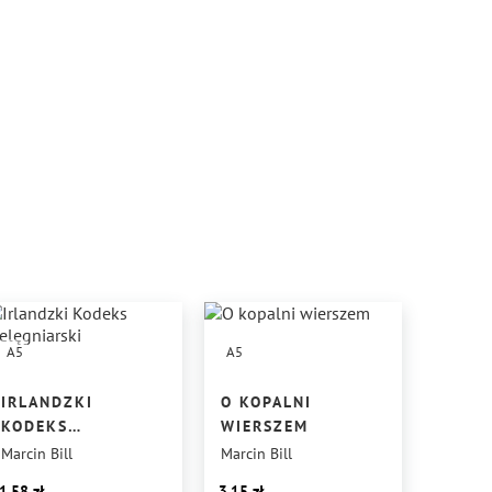
A5
A5
IRLANDZKI
O KOPALNI
KODEKS
WIERSZEM
PIELĘGNIARSKI
Marcin Bill
Marcin Bill
1.58
3.15