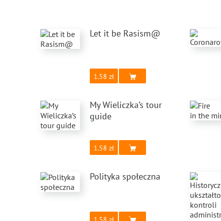
Let it be Rasism@
1.58
My Wieliczka’s tour
guide
1.58
Polityka społeczna
1.58