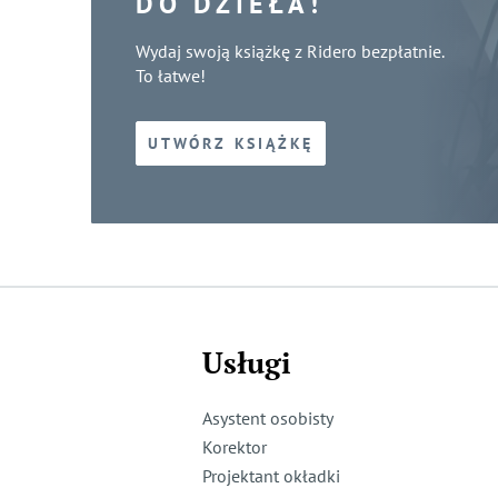
DO DZIEŁA!
Wydaj swoją książkę z Ridero bezpłatnie.
To łatwe!
UTWÓRZ KSIĄŻKĘ
Usługi
Asystent osobisty
Korektor
Projektant okładki