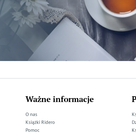
Ważne informacje
P
O nas
K
Książki Ridero
D
Pomoc
K