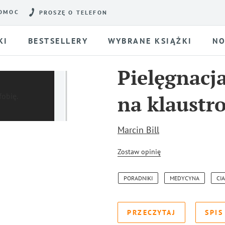
OMOC
PROSZĘ O TELEFON
KI
BESTSELLERY
WYBRANE KSIĄŻKI
NO
Pielęgnacj
na klaustro
Marcin Bill
Zostaw opinię
PORADNIKI
MEDYCYNA
CI
PRZECZYTAJ
SPIS