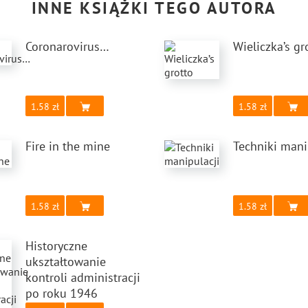
INNE KSIĄŻKI TEGO AUTORA
Coronarovirus…
Wieliczka’s gr
1.58
1.58
Fire in the mine
Techniki mani
1.58
1.58
Historyczne
ukształtowanie
kontroli administracji
po roku 1946