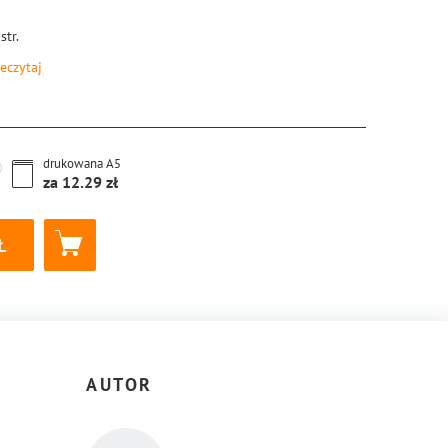
str.
eczytaj
8-83-8189-840-9
drukowana
A5
za
12.29
AUTOR