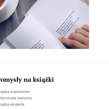
omysły na książki
siążka wspomnień
zienniczek malucha
siążka eksperta