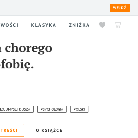
WEJDŹ
WOŚCI
KLASYKA
ZNIŻKA
a chorego
fobię.
AŁO, UMYSŁ I DUSZA
PSYCHOLOGIA
POLSKI
 TREŚCI
O KSIĄŻCE