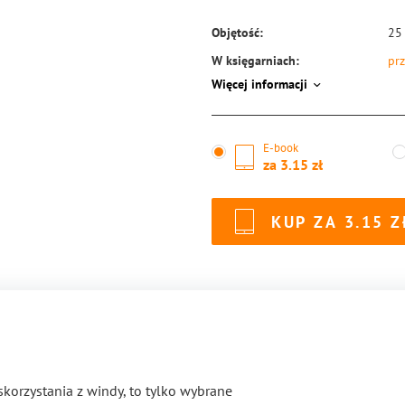
Objętość:
25
W księgarniach:
prz
Więcej informacji
ISBN:
97
E-book
za
3.15
KUP ZA
3.15
korzystania z windy, to tylko wybrane