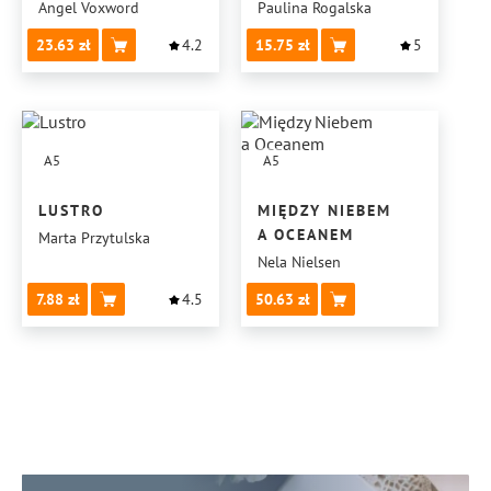
Angel Voxword
Paulina Rogalska
23.63
4.2
15.75
5
A5
A5
LUSTRO
MIĘDZY NIEBEM
A OCEANEM
Marta Przytulska
Nela Nielsen
7.88
4.5
50.63