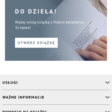
DO DZIEŁA!
Wydaj swoją książkę z Ridero bezpłatnie.
To łatwe!
UTWÓRZ KSIĄŻKĘ
USŁUGI
Asystent osobisty
WAŻNE INFORMACJE
Korektor
Projektant okładki
O nas