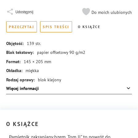
Udostępnij
Do moich ulubionych
PRZECZYTAJ
SPIS TREŚCI
O KSIĄŻCE
Objętość:
139
str.
Blok tekstowy:
papier offsetowy 90 g/m2
Format:
145 × 205 mm
Okładka:
miękka
Rodzaj oprawy:
blok klejony
Więcej informacji
ISBN:
978-83-8455-219-3
O KSIĄŻCE
,,Pamiętnik zakrapiany bzem. Tom II" to powrót do