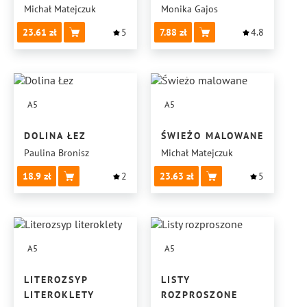
Michał Matejczuk
Monika Gajos
23.61
5
7.88
4.8
A5
A5
DOLINA ŁEZ
ŚWIEŻO MALOWANE
Paulina Bronisz
Michał Matejczuk
18.9
2
23.63
5
A5
A5
LITEROZSYP
LISTY
LITEROKLETY
ROZPROSZONE