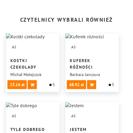
CZYTELNICY WYBRALI RÓWNIEŻ
A5
A5
KOSTKI
KUFEREK
CZEKOLADY
RÓŻNOŚCI
Michał Matejczuk
Barbara Janczura
23.14
5
48.92
5
A5
A5
TYLE DOBREGO
JESTEM