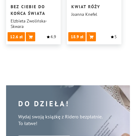
BEZ CIEBIE DO
KWIAT RÓŻY
KOŃCA ŚWIATA
Joanna Knefel
Elżbieta Zwolińska-
Skwara
12.6
4.9
18.9
5
DO DZIEŁA!
Wydaj swoją książkę z Ridero bezpłatnie.
To łatwe!