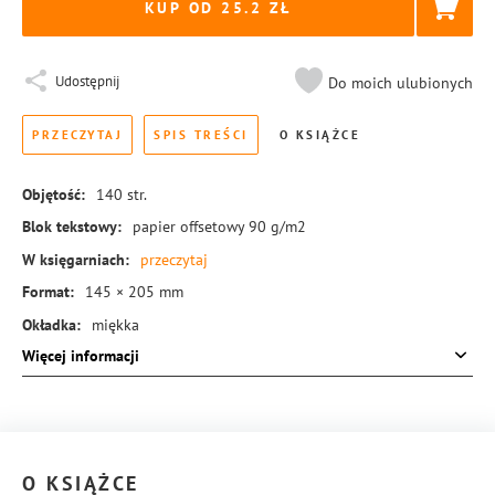
KUP OD 25.2
Udostępnij
Do moich ulubionych
PRZECZYTAJ
SPIS TREŚCI
O KSIĄŻCE
Objętość:
140
str.
Blok tekstowy:
papier offsetowy 90 g/m2
W księgarniach:
przeczytaj
Format:
145 × 205 mm
Okładka:
miękka
Więcej informacji
Rodzaj oprawy:
blok klejony
ISBN:
978-83-8155-139-7
O KSIĄŻCE