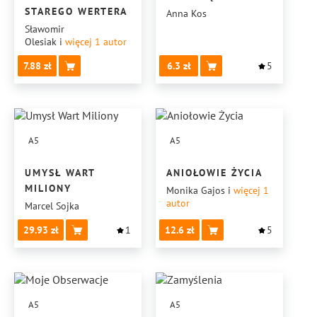
STAREGO WERTERA
Anna Kos
Sławomir
Olesiak
i
więcej 1
autor
7.88
6.3
5
A5
A5
UMYSŁ WART
ANIOŁOWIE ŻYCIA
MILIONY
Monika Gajos
i
więcej 1
autor
Marcel Sojka
29.93
1
12.6
5
A5
A5