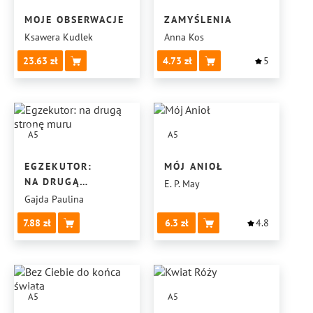
MOJE OBSERWACJE
ZAMYŚLENIA
Ksawera Kudlek
Anna Kos
23.63
4.73
5
A5
A5
EGZEKUTOR:
MÓJ ANIOŁ
NA DRUGĄ
E. P. May
STRONĘ MURU
Gajda Paulina
7.88
6.3
4.8
A5
A5