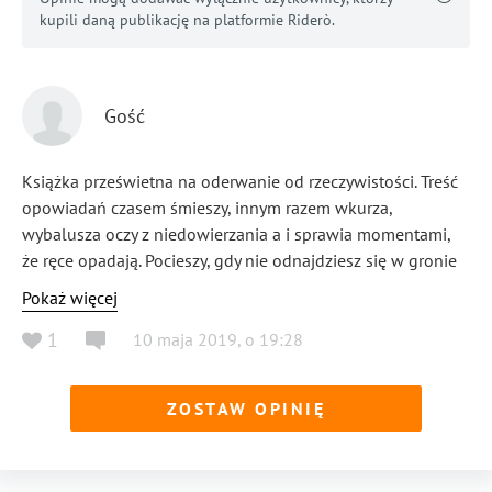
kupili daną publikację na platformie Riderò.
Gość
Książka prześwietna na oderwanie od rzeczywistości. Treść
opowiadań czasem śmieszy, innym razem wkurza,
wybalusza oczy z niedowierzania a i sprawia momentami,
że ręce opadają. Pocieszy, gdy nie odnajdziesz się w gronie
bohaterów. Dla mnie osobiście, nieprzewidywalność biegu
Pokaż więcej
wydarzeń, jak również zakończenia każdego epizodu,
1
10 maja 2019
,
o
19:28
podkreśla wyjątkowość powyższej lektury i zachęca do
sięgnięcia po kolejnejną książkę autorki. Dziękuję i proszę o
jeszcze 😊
ZOSTAW OPINIĘ