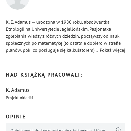
K. E. Adamus — urodzona w 1980 roku, absolwentka
Etnologii na Uniwersytecie Jagiellońskim. Pasjonatka
zgłebiania wiedzy z różnych dziedzin, począwszy od nauk
społecznych po matematykę (to ostatnie dopiero w strefie
planów, póki co posługuje się kalkulatorem). Autorka
...
Pokaż więcej
zdobyła liczne nagrody za scenariusze, filmy
krótkometrażowe oraz angielski przekład swojej powieści
„Zdążyć przed czarnym kotem”.
NAD KSIĄŻKĄ PRACOWALI:
K. Adamus
Projekt okładki
OPINIE
Opinie mogą dodawać wyłącznie użytkownicy, którzy