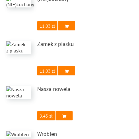
11.03
Zamek z piasku
11.03
Nasza nowela
9.45
Wróblen