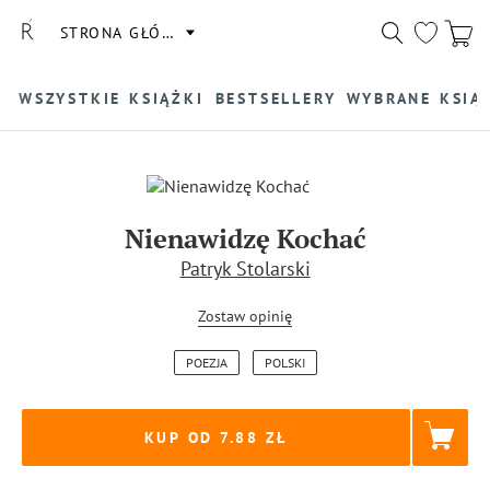
STRONA GŁÓWNA
WSZYSTKIE KSIĄŻKI
BESTSELLERY
WYBRANE KSIĄ
Nienawidzę Kochać
Patryk Stolarski
Zostaw opinię
POEZJA
POLSKI
KUP OD 7.88