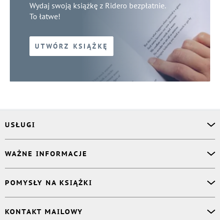
Wydaj swoją książkę z Ridero bezpłatnie.
To łatwe!
UTWÓRZ KSIĄŻKĘ
USŁUGI
Asystent osobisty
WAŻNE INFORMACJE
Korektor
Projektant okładki
O nas
POMYSŁY NA KSIĄŻKI
Druk Twojej książki
Książki Ridero
Publikacja
Pomoc
Książka wspomnień
KONTAKT MAILOWY
Polityka prywatności
Dzienniczek malucha