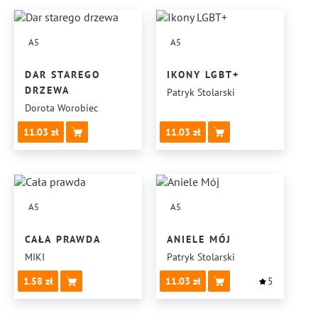
A5
A5
DAR STAREGO
IKONY LGBT+
DRZEWA
Patryk Stolarski
Dorota Worobiec
11.03
11.03
A5
A5
CAŁA PRAWDA
ANIELE MÓJ
MIKI
Patryk Stolarski
1.58
11.03
5