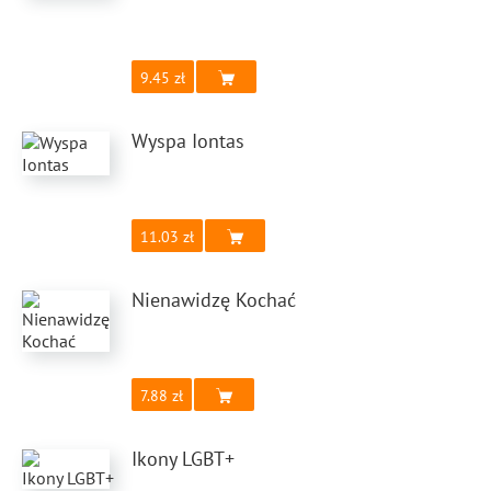
9.45
Wyspa Iontas
11.03
Nienawidzę Kochać
7.88
Ikony LGBT+