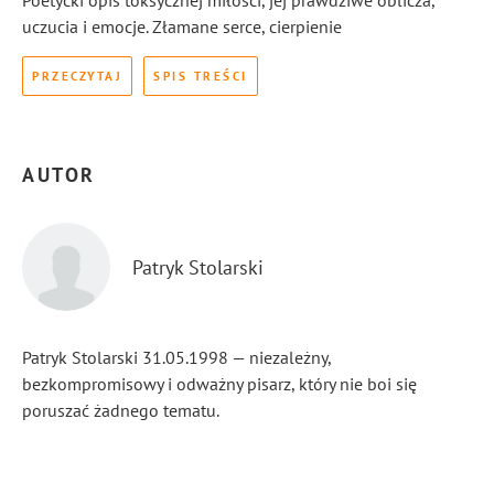
Poetycki opis toksycznej miłości, jej prawdziwe oblicza,
uczucia i emocje. Złamane serce, cierpienie
PRZECZYTAJ
SPIS TREŚCI
AUTOR
Patryk Stolarski
Patryk Stolarski 31.05.1998 — niezależny,
bezkompromisowy i odważny pisarz, który nie boi się
poruszać żadnego tematu.
...
Pokaż więcej