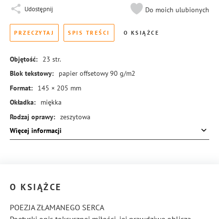
Udostępnij
Do moich ulubionych
PRZECZYTAJ
SPIS TREŚCI
O KSIĄŻCE
Objętość:
23
str.
Blok tekstowy:
papier offsetowy 90 g/m2
Format:
145 × 205 mm
Okładka:
miękka
Rodzaj oprawy:
zeszytowa
Więcej informacji
ISBN:
978-83-8414-276-9
O KSIĄŻCE
POEZJA ZŁAMANEGO SERCA