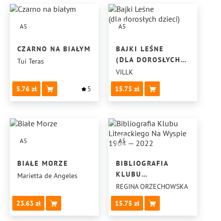
A5
A5
CZARNO NA BIAŁYM
BAJKI LEŚNE
(DLA DOROSŁYCH
Tui Teras
DZIECI)
VILLK
5.76
5
15.75
A5
A5
BIAŁE MORZE
BIBLIOGRAFIA
KLUBU
Marietta de Angeles
LITERACKIEGO
REGINA ORZECHOWSKA
NA WYSPIE
23.63
15.75
1964 — 2022