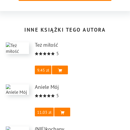
INNE KSIĄŻKI TEGO AUTORA
Też miłość
5
9.45
Aniele Mój
5
11.03
(NIE)kochany