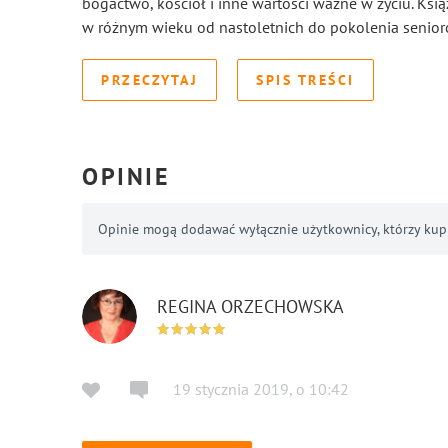
bogactwo, kościół i inne wartości ważne w życiu. Ksi
w różnym wieku od nastoletnich do pokolenia senior
PRZECZYTAJ
SPIS TREŚCI
OPINIE
Opinie mogą dodawać wyłącznie użytkownicy, którzy kupil
REGINA ORZECHOWSKA
19 stycznia 2019
,
o
10:42