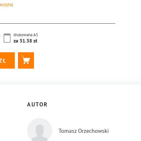
eczytaj
8-83-8155-485-5
drukowana
A5
za
31.38
AUTOR
Tomasz Orzechowski