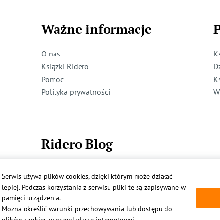
Ważne informacje
P
O nas
K
Książki Ridero
D
Pomoc
K
Polityka prywatności
W
Ridero Blog
Dzieci też mogą pisać!
Serwis używa plików cookies, dzięki którym może działać
Więcej
lepiej. Podczas korzystania z serwisu pliki te są zapisywane w
pamięci urządzenia.
Można określić warunki przechowywania lub dostępu do
plików cookies w przeglądarce internetowej.