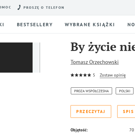
OMOC
PROSZĘ O TELEFON
KI
BESTSELLERY
WYBRANE KSIĄŻKI
NO
By życie ni
Tomasz Orzechowski
5
Zostaw opinię
PROZA WSPÓŁCZESNA
POLSKI
PRZECZYTAJ
SPIS
Objętość:
70