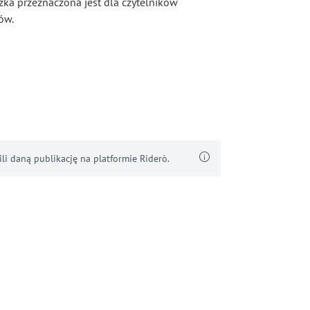
ążka przeznaczona jest dla czytelników
ów.
i daną publikację na platformie Riderò.