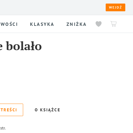
WEJDŹ
WOŚCI
KLASYKA
ZNIŻKA
e bolało
 TREŚCI
O KSIĄŻCE
str.