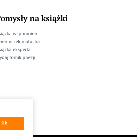
omysły na książki
siążka wspomnień
zienniczek malucha
siążka eksperta
ydaj tomik poezji
Ok