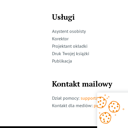
Usługi
Asystent osobisty
Korektor
Projektant okładki
Druk Twojej książki
Publikacja
Kontakt mailowy
Dział pomocy
:
support@ridero.pl
Kontakt dla mediów
:
pr@ridero.pl