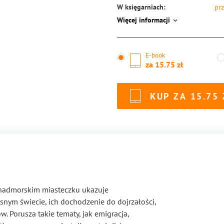
W księgarniach:
prz
Więcej informacji
ISBN:
97
E-book
za
15.75
KUP ZA
15.75
m nadmorskim miasteczku ukazuje
nym świecie, ich dochodzenie do dojrzałości,
w. Porusza takie tematy, jak emigracja,