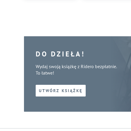
DO DZIEŁA!
Wydaj swoją książkę z Ridero bezpłatnie.
To łatwe!
UTWÓRZ KSIĄŻKĘ