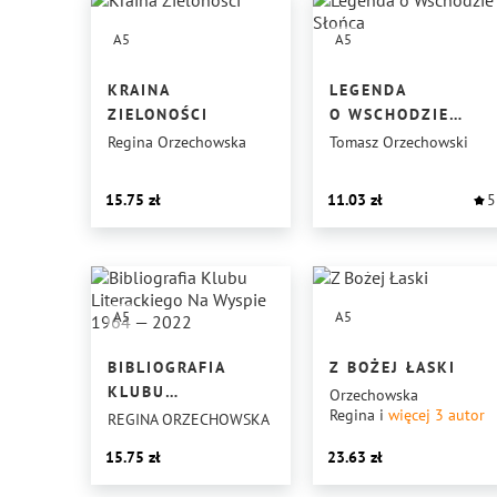
A5
A5
KRAINA
LEGENDA
ZIELONOŚCI
O WSCHODZIE
SŁOŃCA
Regina Orzechowska
Tomasz Orzechowski
15.75
11.03
5
A5
A5
BIBLIOGRAFIA
Z BOŻEJ ŁASKI
KLUBU
Orzechowska
Regina
i
więcej 3
autor
LITERACKIEGO
REGINA ORZECHOWSKA
NA WYSPIE
15.75
23.63
1964 — 2022