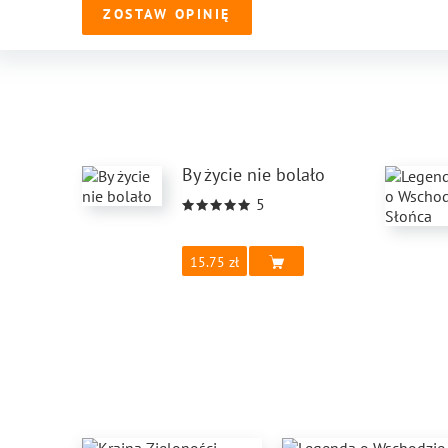
ZOSTAW OPINIĘ
By życie nie bolało
5
15.75