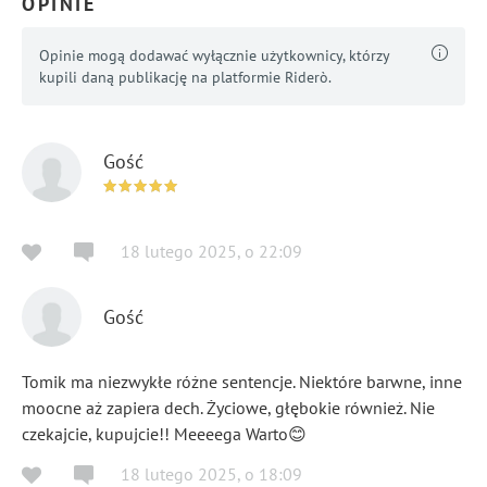
OPINIE
Opinie mogą dodawać wyłącznie użytkownicy, którzy
kupili daną publikację na platformie Riderò.
Gość
18 lutego 2025
,
o
22:09
Gość
Tomik ma niezwykłe różne sentencje. Niektóre barwne, inne
moocne aż zapiera dech. Życiowe, głębokie również. Nie
czekajcie, kupujcie!! Meeeega Warto😊
18 lutego 2025
,
o
18:09