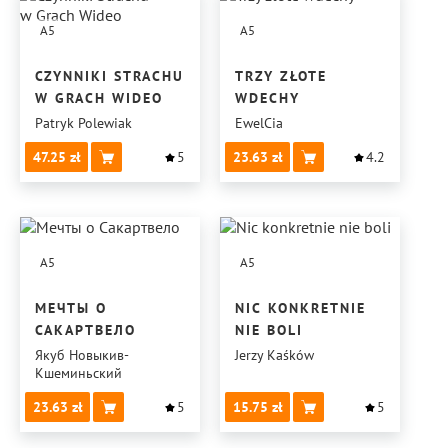
A5
A5
CZYNNIKI STRACHU
TRZY ZŁOTE
W GRACH WIDEO
WDECHY
Patryk Polewiak
EwelCia
47.25
5
23.63
4.2
A5
A5
МЕЧТЫ О
NIC KONKRETNIE
САКАРТВЕЛО
NIE BOLI
Якуб Новыкив-
Jerzy Kaśków
Кшеминьский
23.63
5
15.75
5