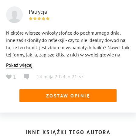
Patrycja
Niektóre wiersze wniosły słońce do pochmurnego dnia,
inne zaś skłoniły do refleksji - czy to nie idealny dowod na
to, że ten tomik jest zbiorem wspaniałych haiku? Nawet laik
tej formy, jak ja, zapisze kilka z nich w swojej głowie na
dłużej. No i jeszcze wisieńka - okładka - jakaż ona jest
Pokaż więcej
piękna. Moje serduszko zostało oczarowane i polecam
1
14 maja 2024
,
o
21:37
każdemu jako "must have" domowej biblioteczki.
ZOSTAW OPINIĘ
INNE KSIĄŻKI TEGO AUTORA