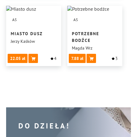
A5
A5
MIASTO DUSZ
POTRZEBNE
BODŹCE
Jerzy Kaśków
Magda Wrz
22.05
4
7.88
3
DO DZIEŁA!