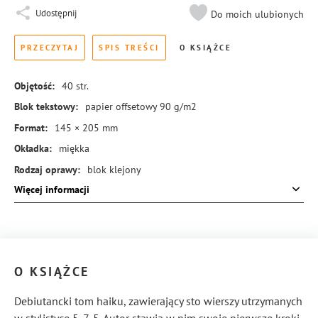
Udostępnij
Do moich ulubionych
PRZECZYTAJ
SPIS TREŚCI
O KSIĄŻCE
Objętość:
40
str.
Blok tekstowy:
papier offsetowy 90 g/m2
Format:
145 × 205 mm
Okładka:
miękka
Rodzaj oprawy:
blok klejony
Więcej informacji
ISBN:
978-83-8369-856-4
O KSIĄŻCE
Debiutancki tom haiku, zawierający sto wierszy utrzymanych