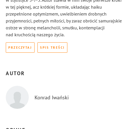
w stylistyce 5-7-5. Autor stawia w nim swoje pierwsze kroki
w tej pięknej, acz krótkiej formie, układając haiku
przepełnione optymizmem, uwielbieniem drobnych
przyjemności, pełnych miłości, by zaraz obrócić samurajskie
ostrze w stronę melancholii, smutku, kontemplacji
nad kruchością naszego życia.
PRZECZYTAJ
SPIS TREŚCI
AUTOR
Konrad Iwański