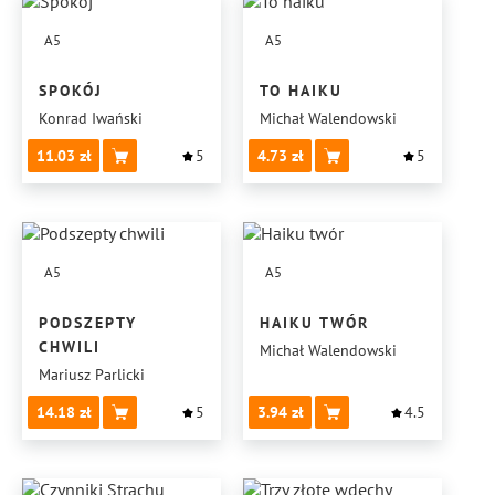
A5
A5
SPOKÓJ
TO HAIKU
Konrad Iwański
Michał Walendowski
11.03
5
4.73
5
A5
A5
PODSZEPTY
HAIKU TWÓR
CHWILI
Michał Walendowski
Mariusz Parlicki
14.18
5
3.94
4.5