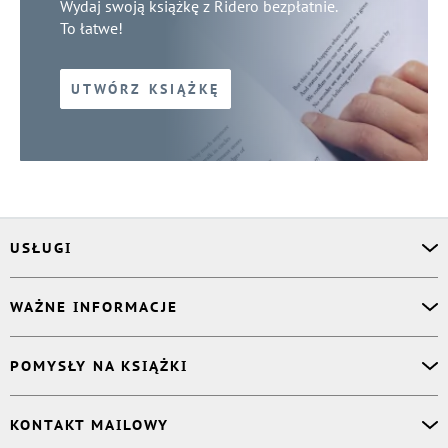
Wydaj swoją książkę z Ridero bezpłatnie.
To łatwe!
UTWÓRZ KSIĄŻKĘ
USŁUGI
Asystent osobisty
WAŻNE INFORMACJE
Korektor
Projektant okładki
O nas
POMYSŁY NA KSIĄŻKI
Druk Twojej książki
Książki Ridero
Publikacja
Pomoc
Książka wspomnień
KONTAKT MAILOWY
Polityka prywatności
Dzienniczek malucha