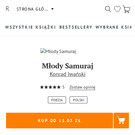
STRONA GŁÓWNA
WSZYSTKIE KSIĄŻKI
BESTSELLERY
WYBRANE KSIĄ
Młody Samuraj
Konrad Iwański
5
Zostaw opinię
POEZJA
POLSKI
KUP OD 11.03