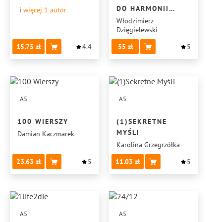
DO HARMONII
i
więcej 1
autor
I PRZEMIANY
Włodzimierz
Dzięgielewski
15.75
4.4
55
5
A5
A5
100 WIERSZY
(1)SEKRETNE
MYŚLI
Damian Kaczmarek
Karolina Grzegrzółka
23.63
5
11.03
5
A5
A5