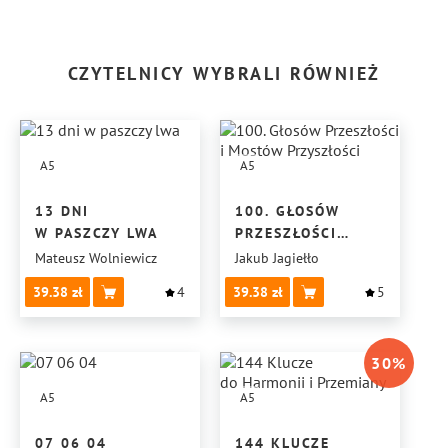
CZYTELNICY WYBRALI RÓWNIEŻ
A5
A5
13 DNI
100. GŁOSÓW
W PASZCZY LWA
PRZESZŁOŚCI
I MOSTÓW
Mateusz Wolniewicz
Jakub Jagiełło
PRZYSZŁOŚCI
39.38
4
39.38
5
30
%
A5
A5
07 06 04
144 KLUCZE