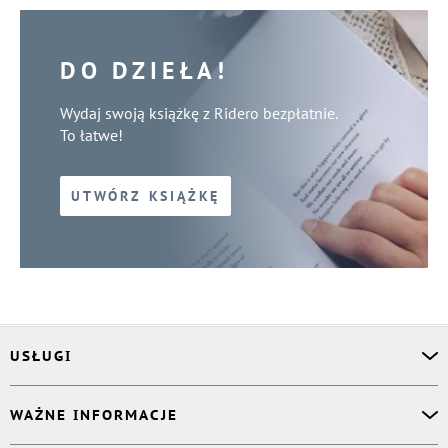
DO DZIEŁA!
Wydaj swoją książkę z Ridero bezpłatnie.
To łatwe!
UTWÓRZ KSIĄŻKĘ
USŁUGI
Asystent osobisty
WAŻNE INFORMACJE
Korektor