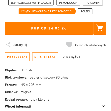
JĘZYKOZNAWSTWO I FILOLOGIE
PSYCHOLOGIA
PORADNIKI
KSIĄŻKI UTWORZONE PRZY POMOCY AI
POLSKI
KUP OD 14.03
Udostępnij
Do moich ulubionych
PRZECZYTAJ
SPIS TREŚCI
O KSIĄŻCE
Objętość:
196
str.
Blok tekstowy:
papier offsetowy 90 g/m2
Format:
145 × 205 mm
Okładka:
miękka
Rodzaj oprawy:
blok klejony
Więcej informacji
ISBN:
978-83-8384-061-1