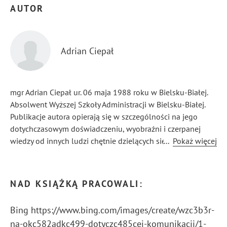
AUTOR
Adrian Ciepał
mgr Adrian Ciepał ur. 06 maja 1988 roku w Bielsku-Białej.
Absolwent Wyższej Szkoły Administracji w Bielsku-Białej.
Publikacje autora opierają się w szczególności na jego
dotychczasowym doświadczeniu, wyobraźni i czerpanej
wiedzy od innych ludzi chętnie dzielących się swoimi
...
Pokaż więcej
przemyśleniami.
NAD KSIĄŻKĄ PRACOWALI:
Bing https://www.bing.com/images/create/wzc3b3r-
na-okc582adkc499-dotyczc485cej-komunikacji/1-