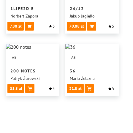
1LIFE2DIE
24/12
Norbert Zapora
Jakub Jagiełło
7.88
5
70.88
5
A5
A5
200 NOTES
36
Patryk Żurowski
Maria Żelazna
31.5
5
31.5
5