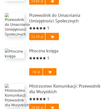
14.03
Przewodnik do Umacniania
Umiejętności Społecznych
5
15.59
Mroczna księga
5
7.8
Mistrzostwo Komunikacji: Przewodnik
dla Wszystkich
5
28.08