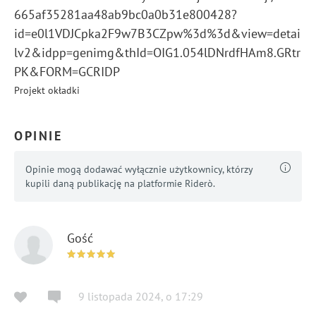
665af35281aa48ab9bc0a0b31e800428?
id=e0l1VDJCpka2F9w7B3CZpw%3d%3d&view=detai
lv2&idpp=genimg&thId=OIG1.054lDNrdfHAm8.GRtr
PK&FORM=GCRIDP
Projekt okładki
OPINIE
Opinie mogą dodawać wyłącznie użytkownicy, którzy
kupili daną publikację na platformie Riderò.
Gość
9 listopada 2024
,
o
17:29