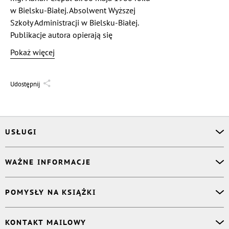
w Bielsku-Białej. Absolwent Wyższej
Szkoły Administracji w Bielsku-Białej.
Publikacje autora opierają się
w szczególności na jego
Pokaż więcej
dotychczasowym doświadczeniu,
wyobraźni i czerpanej wiedzy od innych
ludzi chętnie dzielących się swoimi
Udostępnij
przemyśleniami.
USŁUGI
Asystent osobisty
WAŻNE INFORMACJE
Korektor
Projektant okładki
O nas
POMYSŁY NA KSIĄŻKI
Druk Twojej książki
Książki Ridero
Publikacja
Pomoc
Książka wspomnień
KONTAKT MAILOWY
Polityka prywatności
Dzienniczek malucha