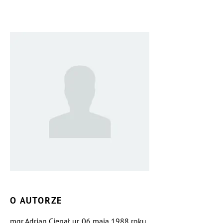
O AUTORZE
mgr Adrian Ciepał ur. 06 maja 1988 roku