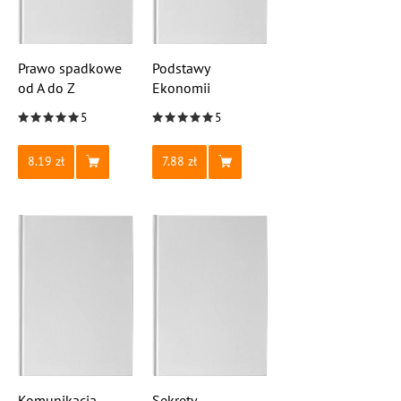
Prawo spadkowe
Podstawy
od A do Z
Ekonomii
5
5
8.19
7.88
Komunikacja
Sekrety