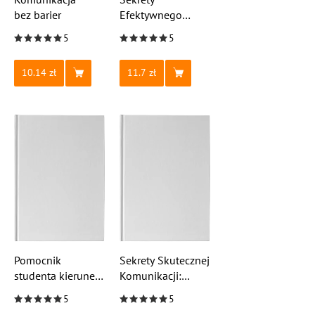
bez barier
Efektywnego
Przekazu
5
5
10.14
11.7
Pomocnik
Sekrety Skutecznej
studenta kierunek
Komunikacji:
Administracja
Od Teorii
5
5
publiczna
do Praktyki