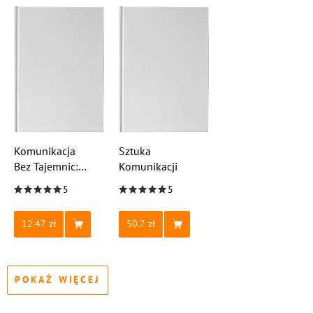
Komunikacja
Sztuka
Bez Tajemnic:
Komunikacji
Od Podstaw
5
5
do Poprawy
Efektywności
12.47
50.7
POKAŻ WIĘCEJ