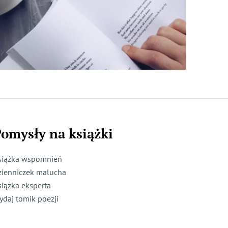
omysły na książki
siążka wspomnień
zienniczek malucha
siążka eksperta
ydaj tomik poezji