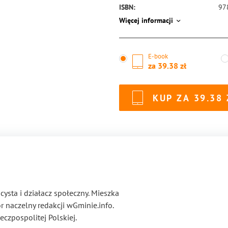
ISBN:
97
Więcej informacji
E-book
za
39.38
KUP ZA
39.38
cysta i działacz społeczny. Mieszka
r naczelny redakcji wGminie.info.
czpospolitej Polskiej.