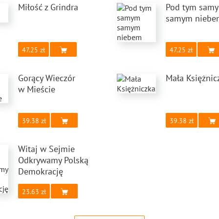
Miłość z Grindra
Pod tym sam
samym niebe
47.25
47.25
Gorący Wieczór
Mała Księżnic
w Mieście
39.38
39.38
Witaj w Sejmie
Odkrywamy Polską
Demokrację
23.63