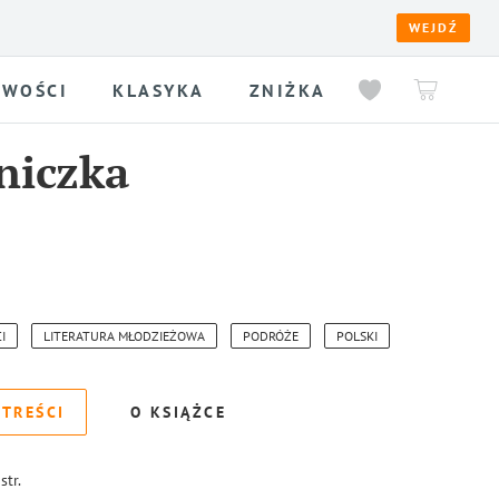
WEJDŹ
WOŚCI
KLASYKA
ZNIŻKA
niczka
I
LITERATURA MŁODZIEŻOWA
PODRÓŻE
POLSKI
 TREŚCI
O KSIĄŻCE
str.