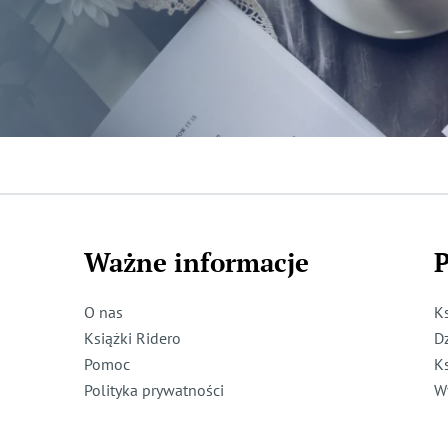
Ważne informacje
P
O nas
K
Książki Ridero
D
Pomoc
K
Polityka prywatności
W