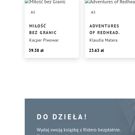
A5
A5
MIŁOŚĆ
ADVENTURES
BEZ GRANIC
OF REDHEAD.
Kacper Piwowar
Klaudia Matera
39.38
23.63
DO DZIEŁA!
Wydaj swoją książkę z Ridero bezpłatnie.