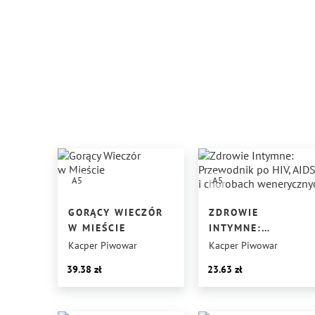
A5
A5
GORĄCY WIECZÓR
ZDROWIE
W MIEŚCIE
INTYMNE:
PRZEWODNIK
Kacper Piwowar
Kacper Piwowar
PO HIV, AIDS
39.38
23.63
I CHOROBACH
WENERYCZNYCH