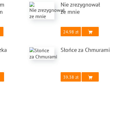
ym
Nie zrezygnował
m
ze mnie
24.98
zka
Słońce za Chmurami
39.38