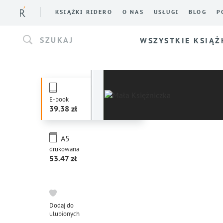
KSIĄŻKI RIDERO
O NAS
USŁUGI
BLOG
P
SZUKAJ
WSZYSTKIE KSIĄŻ
E-book
39.38
A5
drukowana
53.47
Dodaj do
ulubionych