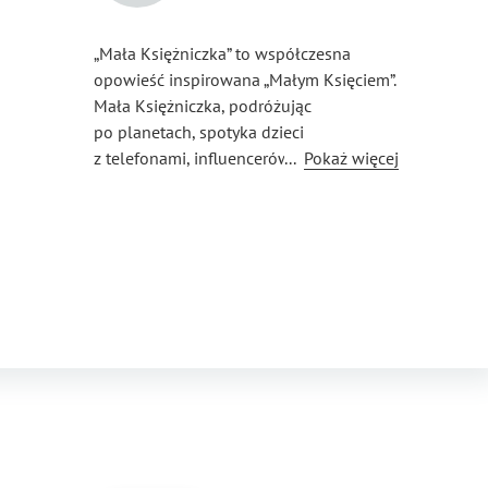
„Mała Księżniczka” to współczesna
opowieść inspirowana „Małym Księciem”.
Mała Księżniczka, podróżując
po planetach, spotyka dzieci
z telefonami, influencerów i ludzi
...
Pokaż więcej
dotkniętych pandemią. Czy odnajdzie
szczęście w tym dziwnym świecie?