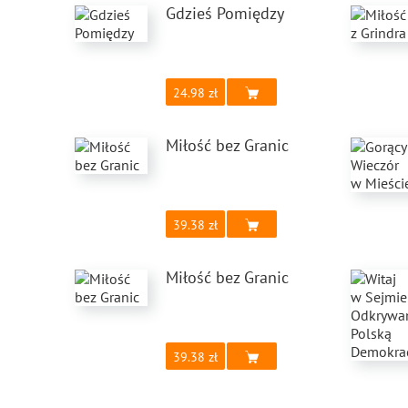
Gdzieś Pomiędzy
24.98
Miłość bez Granic
39.38
Miłość bez Granic
39.38