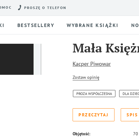
OMOC
PROSZĘ O TELEFON
KI
BESTSELLERY
WYBRANE KSIĄŻKI
NO
Mała Księż
Kacper Piwowar
Zostaw opinię
PROZA WSPÓŁCZESNA
DLA DZIEC
PRZECZYTAJ
SPIS
Objętość:
70