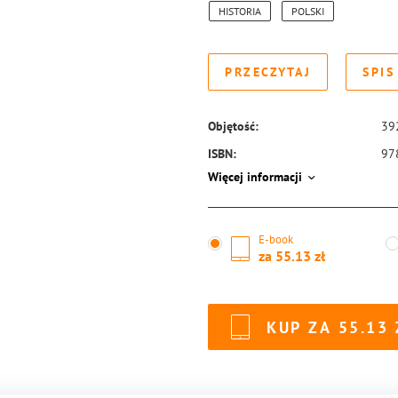
HISTORIA
POLSKI
PRZECZYTAJ
SPIS
Objętość:
39
ISBN:
97
Więcej informacji
E-book
za
55.13
KUP ZA
55.13