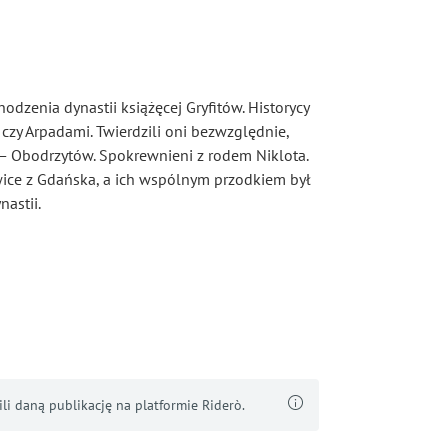
hodzenia dynastii książęcej Gryfitów. Historycy
 czy Arpadami. Twierdzili oni bezwzględnie,
 — Obodrzytów. Spokrewnieni z rodem Niklota.
ławice z Gdańska, a ich wspólnym przodkiem był
nastii.
i daną publikację na platformie Riderò.