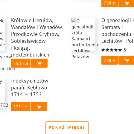
7.88
Królowie Herulów,
O genealogii 
Wandalów i Wenedów.
Sarmaty i
Przodkowie Gryfitów,
pochodzeniu
Sobiesławiców
Lechitów - Po
i książąt
5
meklemburskich.
7.88
55.13
Indeksy chrztów
parafii Kębłowo
1714 — 1752
57.51
POKAŻ WIĘCEJ