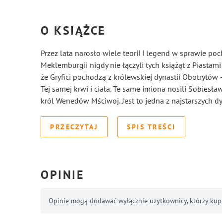
O KSIĄŻCE
Przez lata narosło wiele teorii i legend w sprawie poc
Meklemburgii nigdy nie łączyli tych książąt z Piastami
że Gryfici pochodzą z królewskiej dynastii Obotrytów
Tej samej krwi i ciała. Te same imiona nosili Sobies
król Wenedów Mściwoj. Jest to jedna z najstarszych dy
PRZECZYTAJ
SPIS TREŚCI
OPINIE
Opinie mogą dodawać wyłącznie użytkownicy, którzy kupil