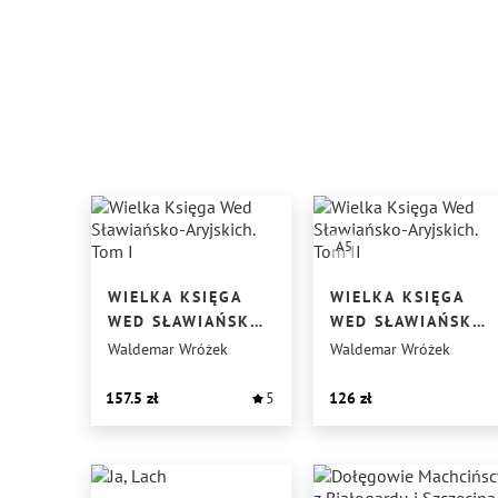
A5
WIELKA KSIĘGA
WIELKA KSIĘGA
WED SŁAWIAŃSKO-
WED SŁAWIAŃSKO-
ARYJSKICH. TOM I
ARYJSKICH. TOM II
Waldemar Wróżek
Waldemar Wróżek
157.5
5
126