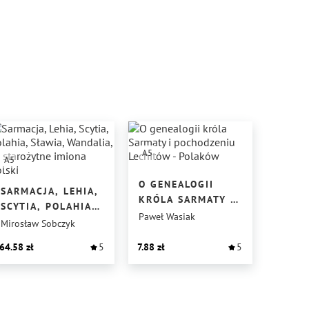
A5
A5
O GENEALOGII
SARMACJA, LEHIA,
KRÓLA SARMATY I
SCYTIA, POLAHIA,
POCHODZENIU
Paweł Wasiak
SŁAWIA,
Mirosław Sobczyk
LECHITÓW -
WANDALIA,
POLAKÓW
64.58
5
7.88
5
TO STAROŻYTNE
IMIONA POLSKI