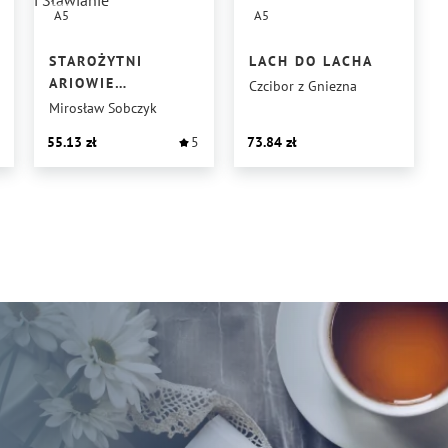
A5
A5
STAROŻYTNI
LACH DO LACHA
ARIOWIE
Czcibor z Gniezna
I SŁAWIANIE
Mirosław Sobczyk
55.13
5
73.84