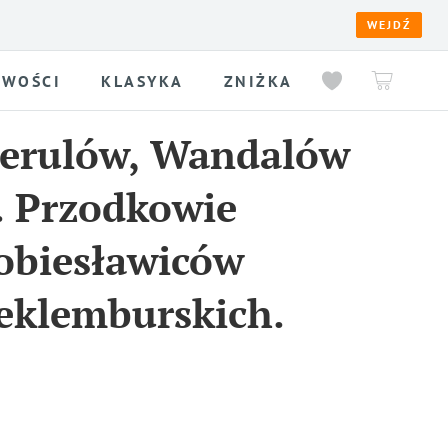
WEJDŹ
WOŚCI
KLASYKA
ZNIŻKA
Herulów, Wandalów
. Przodkowie
Sobiesławiców
meklemburskich.