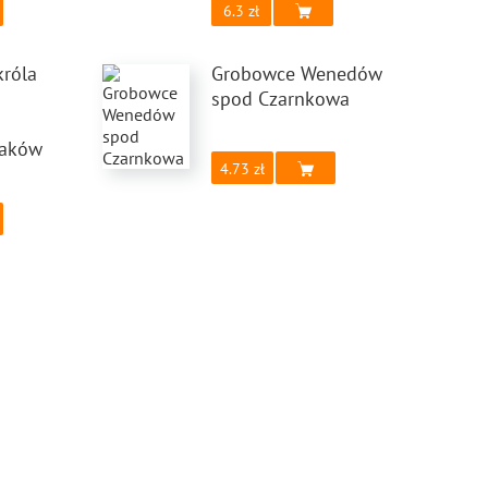
6.3
króla
Grobowce Wenedów
spod Czarnkowa
laków
4.73