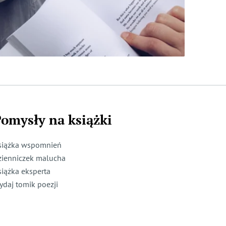
omysły na książki
siążka wspomnień
zienniczek malucha
siążka eksperta
ydaj tomik poezji