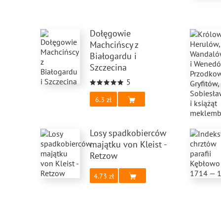
Dołęgowie
Machcińscy z
Białogardu i
Szczecina
5
6.3
Losy spadkobierców
majątku von Kleist -
Retzow
4.73