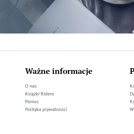
Ważne informacje
P
O nas
K
Książki Ridero
D
Pomoc
K
Polityka prywatności
W