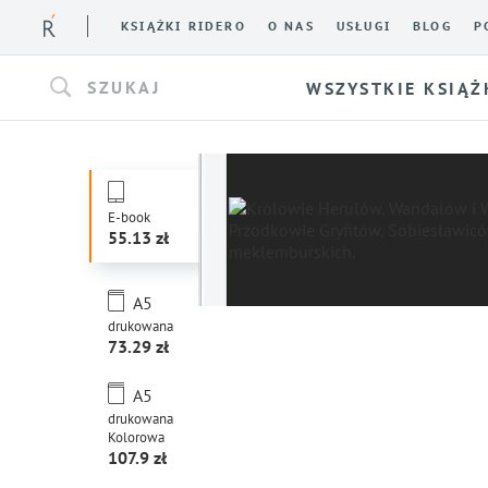
KSIĄŻKI RIDERO
O NAS
USŁUGI
BLOG
P
SZUKAJ
WSZYSTKIE KSIĄŻ
E-book
55.13
A5
drukowana
73.29
A5
drukowana
Kolorowa
107.9