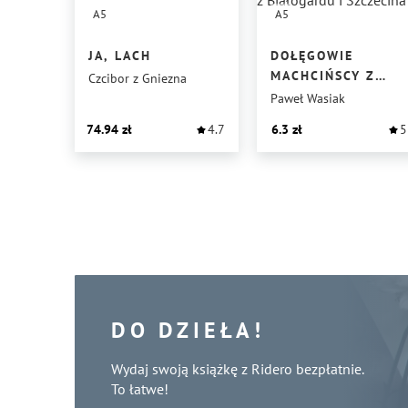
A5
A5
JA, LACH
DOŁĘGOWIE
MACHCIŃSCY Z
Czcibor z Gniezna
BIAŁOGARDU I
Paweł Wasiak
SZCZECINA
74.94
4.7
6.3
5
DO DZIEŁA!
Wydaj swoją książkę z Ridero bezpłatnie.
To łatwe!